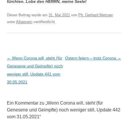
fürchten. Lobe den HERRN, meine Seele!
Dieser Beitrag wurde am
31. Mai 2021
von
Pfr. Gerhard Metzger
unter
Allgemein
veröffentlicht.
Beitragsnavigation
←
Wenn Corona will, steht (für
Ostern feiern – trotz Corona
→
Genesene und Geimpfte) noch
weniger still, Update 441 vom
30.05.2021
Ein Kommentar zu „
Wenn Corona will, steht (für
Genesene und Geimpfte) noch weniger still, Update 442
vom 31.05.2021
“