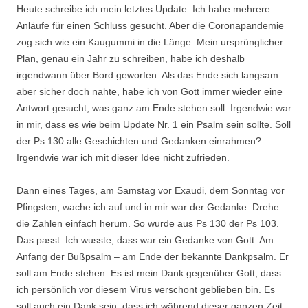
Heute schreibe ich mein letztes Update. Ich habe mehrere
Anläufe für einen Schluss gesucht. Aber die Coronapandemie
zog sich wie ein Kaugummi in die Länge. Mein ursprünglicher
Plan, genau ein Jahr zu schreiben, habe ich deshalb
irgendwann über Bord geworfen. Als das Ende sich langsam
aber sicher doch nahte, habe ich von Gott immer wieder eine
Antwort gesucht, was ganz am Ende stehen soll. Irgendwie war
in mir, dass es wie beim Update Nr. 1 ein Psalm sein sollte. Soll
der Ps 130 alle Geschichten und Gedanken einrahmen?
Irgendwie war ich mit dieser Idee nicht zufrieden.
Dann eines Tages, am Samstag vor Exaudi, dem Sonntag vor
Pfingsten, wache ich auf und in mir war der Gedanke: Drehe
die Zahlen einfach herum. So wurde aus Ps 130 der Ps 103.
Das passt. Ich wusste, dass war ein Gedanke von Gott. Am
Anfang der Bußpsalm – am Ende der bekannte Dankpsalm. Er
soll am Ende stehen. Es ist mein Dank gegenüber Gott, dass
ich persönlich vor diesem Virus verschont geblieben bin. Es
soll auch ein Dank sein, dass ich während dieser ganzen Zeit