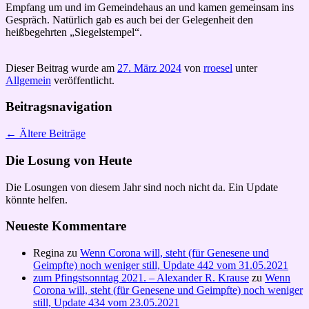
Empfang um und im Gemeindehaus an und kamen gemeinsam ins
Gespräch. Natürlich gab es auch bei der Gelegenheit den
heißbegehrten „Siegelstempel“.
Dieser Beitrag wurde am
27. März 2024
von
rroesel
unter
Allgemein
veröffentlicht.
Beitragsnavigation
←
Ältere Beiträge
Die Losung von Heute
Die Losungen von diesem Jahr sind noch nicht da. Ein Update
könnte helfen.
Neueste Kommentare
Regina
zu
Wenn Corona will, steht (für Genesene und
Geimpfte) noch weniger still, Update 442 vom 31.05.2021
zum Pfingstsonntag 2021. – Alexander R. Krause
zu
Wenn
Corona will, steht (für Genesene und Geimpfte) noch weniger
still, Update 434 vom 23.05.2021