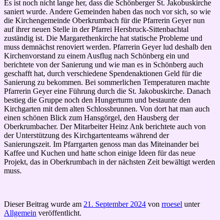
Es ist noch nicht lange her, dass die Schönberger St. Jakobuskirche
saniert wurde. Andere Gemeinden haben das noch vor sich, so wie
die Kirchengemeinde Oberkrumbach für die Pfarrerin Geyer nun
auf ihrer neuen Stelle in der Pfarrei Hersbruck-Sittenbachtal
zuständig ist. Die Margarethenkirche hat statische Probleme und
muss demnächst renoviert werden. Pfarrerin Geyer lud deshalb den
Kirchenvorstand zu einem Ausflug nach Schönberg ein und
berichtete von der Sanierung und wie man es in Schönberg auch
geschafft hat, durch verschiedene Spendenaktionen Geld für die
Sanierung zu bekommen. Bei sommerlichen Temperaturen machte
Pfarrerin Geyer eine Führung durch die St. Jakobuskirche. Danach
bestieg die Gruppe noch den Hungerturm und bestaunte den
Kirchgarten mit dem alten Schlossbrunnen. Von dort hat man auch
einen schönen Blick zum Hansgörgel, den Hausberg der
Oberkrumbacher. Der Mitarbeiter Heinz Ank berichtete auch von
der Unterstützung des Kirchgartenteams während der
Sanierungszeit. Im Pfarrgarten genoss man das Miteinander bei
Kaffee und Kuchen und hatte schon einige Ideen für das neue
Projekt, das in Oberkrumbach in der nächsten Zeit bewältigt werden
muss.
Dieser Beitrag wurde am
21. September 2024
von
rroesel
unter
Allgemein
veröffentlicht.