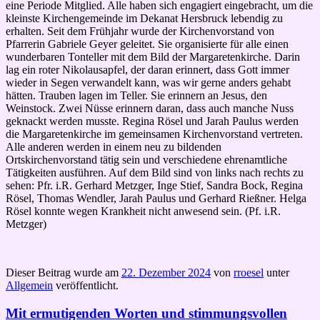
eine Periode Mitglied. Alle haben sich engagiert eingebracht, um die
kleinste Kirchengemeinde im Dekanat Hersbruck lebendig zu
erhalten. Seit dem Frühjahr wurde der Kirchenvorstand von
Pfarrerin Gabriele Geyer geleitet. Sie organisierte für alle einen
wunderbaren Tonteller mit dem Bild der Margaretenkirche. Darin
lag ein roter Nikolausapfel, der daran erinnert, dass Gott immer
wieder in Segen verwandelt kann, was wir gerne anders gehabt
hätten. Trauben lagen im Teller. Sie erinnern an Jesus, den
Weinstock. Zwei Nüsse erinnern daran, dass auch manche Nuss
geknackt werden musste. Regina Rösel und Jarah Paulus werden
die Margaretenkirche im gemeinsamen Kirchenvorstand vertreten.
Alle anderen werden in einem neu zu bildenden
Ortskirchenvorstand tätig sein und verschiedene ehrenamtliche
Tätigkeiten ausführen. Auf dem Bild sind von links nach rechts zu
sehen: Pfr. i.R. Gerhard Metzger, Inge Stief, Sandra Bock, Regina
Rösel, Thomas Wendler, Jarah Paulus und Gerhard Rießner. Helga
Rösel konnte wegen Krankheit nicht anwesend sein. (Pf. i.R.
Metzger)
Dieser Beitrag wurde am
22. Dezember 2024
von
rroesel
unter
Allgemein
veröffentlicht.
Mit ermutigenden Worten und stimmungsvollen