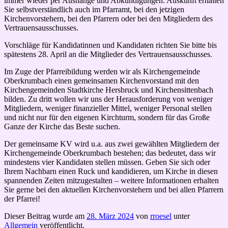
immer wieder per Aushänge und Abkündigungen. Auskunft erhalten
Sie selbstverständlich auch im Pfarramt, bei den jetzigen
Kirchenvorstehern, bei den Pfarrern oder bei den Mitgliedern des
Vertrauensausschusses.
Vorschläge für Kandidatinnen und Kandidaten richten Sie bitte bis
spätestens 28. April an die Mitglieder des Vertrauensausschusses.
Im Zuge der Pfarreibildung werden wir als Kirchengemeinde
Oberkrumbach einen gemeinsamen Kirchenvorstand mit den
Kirchengemeinden Stadtkirche Hersbruck und Kirchensittenbach
bilden. Zu dritt wollen wir uns der Herausforderung von weniger
Mitgliedern, weniger finanzieller Mittel, weniger Personal stellen
und nicht nur für den eigenen Kirchturm, sondern für das Große
Ganze der Kirche das Beste suchen.
Der gemeinsame KV wird u.a. aus zwei gewählten Mitgliedern der
Kirchengemeinde Oberkrumbach bestehen; das bedeutet, dass wir
mindestens vier Kandidaten stellen müssen. Geben Sie sich oder
Ihrem Nachbarn einen Ruck und kandidieren, um Kirche in diesen
spannenden Zeiten mitzugestalten – weitere Informationen erhalten
Sie gerne bei den aktuellen Kirchenvorstehern und bei allen Pfarrern
der Pfarrei!
Dieser Beitrag wurde am
28. März 2024
von
rroesel
unter
Allgemein
veröffentlicht.