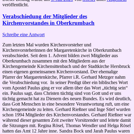
veröffentlicht.
Verabschiedung der Mitglieder des
Kirchenvorstandes in Oberkrumbach
Schreibe eine Antwort
Zum letzten Mal wurden Kirchenvorsteher und
Kirchenvorsteherinnen der Margaretenkirche in Oberkrumbach
verabschiedet. Seit dem 1. Advent bilden zwei Mitglieder aus
Oberkrumbach zusammen mit den Mitgliedern aus der
Kirchengemeinde Kirchensittenbach und der Stadtkirche Hersbruck
einen eigenen gemeinsamen Kirchenvorstand. Der ehemalige
Pfarrer der Margaretenkirche, Pfarrer i.R. Gerhard Metzger nahm
die Verabschiedung vor. In seiner Predigt über ein biblisches Wort
vom Apostel Paulus ging er vor allem über das Wort „tüchtig sein“
ein. Paulus sagt, dass Christen tüchtig sind von Gott und er uns
tüchtig gemacht hat zu Dienern des neuen Bundes. Es wird deutlich,
dass Gott Menschen in eine besondere Verantwortung ruft, um eine
Kirchengemeinde zu leiten. Gerhard Rießner und Inge Stief wurden
schon 1994 Mitglieder des Kirchenvorstandes. Gerhard Rießner war
während dieser gesamten Zeit zweiter Vorsitzender und leitete damit
die Sitzungen mit. Regina Rösel, Thomas Wendler und Helga Rösel
hatten das Amt 12 Jahre inne. Sandra Bock und Jarah Paulus waren