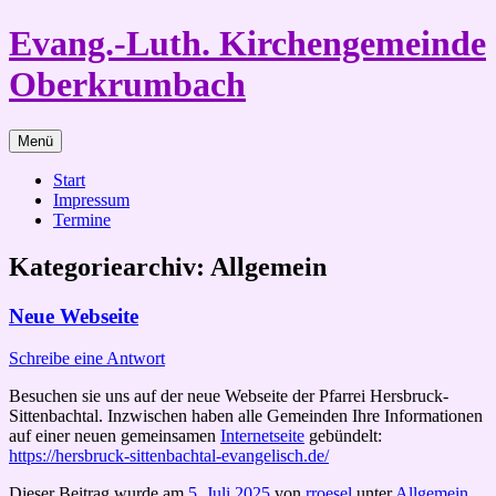
Zum
Evang.-Luth. Kirchengemeinde
Inhalt
springen
Oberkrumbach
Menü
Start
Impressum
Termine
Kategoriearchiv:
Allgemein
Neue Webseite
Schreibe eine Antwort
Besuchen sie uns auf der neue Webseite der Pfarrei Hersbruck-
Sittenbachtal. Inzwischen haben alle Gemeinden Ihre Informationen
auf einer neuen gemeinsamen
Internetseite
gebündelt:
https://hersbruck-sittenbachtal-evangelisch.de/
Dieser Beitrag wurde am
5. Juli 2025
von
rroesel
unter
Allgemein