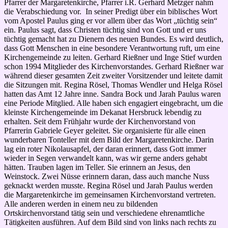
Pfarrer der Margaretenkirche, Pfarrer i.R. Gerhard Metzger nahm
die Verabschiedung vor. In seiner Predigt über ein biblisches Wort
vom Apostel Paulus ging er vor allem über das Wort „tüchtig sein“
ein. Paulus sagt, dass Christen tüchtig sind von Gott und er uns
tüchtig gemacht hat zu Dienern des neuen Bundes. Es wird deutlich,
dass Gott Menschen in eine besondere Verantwortung ruft, um eine
Kirchengemeinde zu leiten. Gerhard Rießner und Inge Stief wurden
schon 1994 Mitglieder des Kirchenvorstandes. Gerhard Rießner war
während dieser gesamten Zeit zweiter Vorsitzender und leitete damit
die Sitzungen mit. Regina Rösel, Thomas Wendler und Helga Rösel
hatten das Amt 12 Jahre inne. Sandra Bock und Jarah Paulus waren
eine Periode Mitglied. Alle haben sich engagiert eingebracht, um die
kleinste Kirchengemeinde im Dekanat Hersbruck lebendig zu
erhalten. Seit dem Frühjahr wurde der Kirchenvorstand von
Pfarrerin Gabriele Geyer geleitet. Sie organisierte für alle einen
wunderbaren Tonteller mit dem Bild der Margaretenkirche. Darin
lag ein roter Nikolausapfel, der daran erinnert, dass Gott immer
wieder in Segen verwandelt kann, was wir gerne anders gehabt
hätten. Trauben lagen im Teller. Sie erinnern an Jesus, den
Weinstock. Zwei Nüsse erinnern daran, dass auch manche Nuss
geknackt werden musste. Regina Rösel und Jarah Paulus werden
die Margaretenkirche im gemeinsamen Kirchenvorstand vertreten.
Alle anderen werden in einem neu zu bildenden
Ortskirchenvorstand tätig sein und verschiedene ehrenamtliche
Tätigkeiten ausführen. Auf dem Bild sind von links nach rechts zu