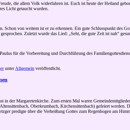
Freude, die allem Volk widerfahren ist. Euch ist heute der Heiland geb
res Licht getaucht wurden.
n. Schon von weitem ist er zu erkennen. Ein gute Schlusspunkt des Got
gesprochen. Zuletzt wurde das Lied: „Seht, die gute Zeit ist nah“ gesu
aulus für die Vorbereitung und Durchführung des Familiengottesdiens
er
unter
Allgemein
veröffentlicht.
hen
st in der Margaretenkirche. Zum ersten Mal waren Gemeindemitglieder 
Altensittenbach, Oberkrumbach, Kirchensittenbach) gefeiert werden. D
etzger predigte über die Verheißung Gottes zum Regenbogen am Himme