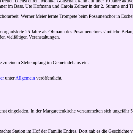
reuen Dienst ehren. Monika Gottschalk kann auf über 10 Jahre aktiven
Renner im Bass, Ute Hofmann und Carola Zeltner in der 2. Stimme und 
rarbeit. Werner Meier lernte Trompete beim Posaunenchor in Eschenau 
organisierte 25 Jahre als Obmann des Posaunenchors sämtliche Belange
en vielfältigen Veranstaltungen.
de zu einem Stehempfang im Gemeindehaus ein.
er
unter
Allgemein
veröffentlicht.
st eingeladen. In der Margaretenkirche versammelten sich ungefähr 5
chte Station im Hof der Familie Endres. Dort gab es die Geschichte v