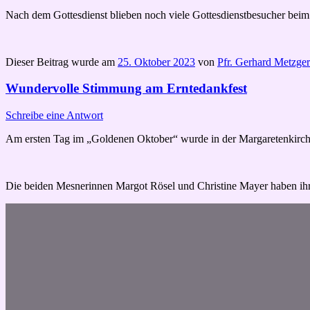
Nach dem Gottesdienst blieben noch viele Gottesdienstbesucher bei
Dieser Beitrag wurde am
25. Oktober 2023
von
Pfr. Gerhard Metzger
Wundervolle Stimmung am Erntedankfest
Schreibe eine Antwort
Am ersten Tag im „Goldenen Oktober“ wurde in der Margaretenkirche d
Die beiden Mesnerinnen Margot Rösel und Christine Mayer haben ihr 