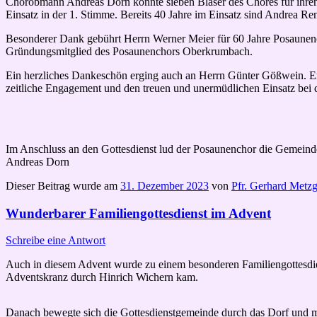
Chorobmann Andreas Dorn konnte sieben Bläser des Chores für ihren t
Einsatz in der 1. Stimme. Bereits 40 Jahre im Einsatz sind Andrea 
Besonderer Dank gebührt Herrn Werner Meier für 60 Jahre Posaunencho
Gründungsmitglied des Posaunenchors Oberkrumbach.
Ein herzliches Dankeschön erging auch an Herrn Günter Gößwein. Er 
zeitliche Engagement und den treuen und unermüdlichen Einsatz bei d
Im Anschluss an den Gottesdienst lud der Posaunenchor die Gemein
Andreas Dorn
Dieser Beitrag wurde am
31. Dezember 2023
von
Pfr. Gerhard Metzg
Wunderbarer Familiengottesdienst im Advent
Schreibe eine Antwort
Auch in diesem Advent wurde zu einem besonderen Familiengottesdien
Adventskranz durch Hinrich Wichern kam.
Danach bewegte sich die Gottesdienstgemeinde durch das Dorf und ma