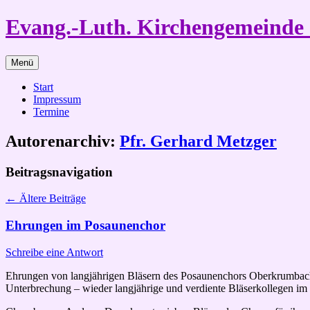
Zum
Evang.-Luth. Kirchengemeind
Inhalt
springen
Menü
Start
Impressum
Termine
Autorenarchiv:
Pfr. Gerhard Metzger
Beitragsnavigation
←
Ältere Beiträge
Ehrungen im Posaunenchor
Schreibe eine Antwort
Ehrungen von langjährigen Bläsern des Posaunenchors Oberkrumbach 
Unterbrechung – wieder langjährige und verdiente Bläserkollegen 