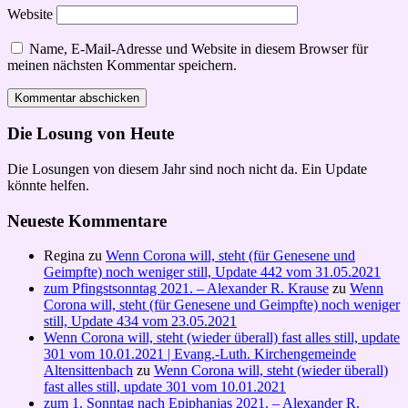
Website
Name, E-Mail-Adresse und Website in diesem Browser für
meinen nächsten Kommentar speichern.
Die Losung von Heute
Die Losungen von diesem Jahr sind noch nicht da. Ein Update
könnte helfen.
Neueste Kommentare
Regina
zu
Wenn Corona will, steht (für Genesene und
Geimpfte) noch weniger still, Update 442 vom 31.05.2021
zum Pfingstsonntag 2021. – Alexander R. Krause
zu
Wenn
Corona will, steht (für Genesene und Geimpfte) noch weniger
still, Update 434 vom 23.05.2021
Wenn Corona will, steht (wieder überall) fast alles still, update
301 vom 10.01.2021 | Evang.-Luth. Kirchengemeinde
Altensittenbach
zu
Wenn Corona will, steht (wieder überall)
fast alles still, update 301 vom 10.01.2021
zum 1. Sonntag nach Epiphanias 2021. – Alexander R.