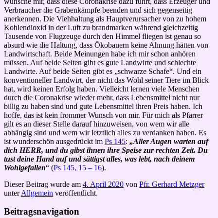
wünsche mir, dass diese Coronakrise dazu führt, dass Erzeuger und
Verbraucher die Grabenkämpfe beenden und sich gegenseitig
anerkennen. Die Viehhaltung als Hauptverursacher von zu hohem
Kohlendioxid in der Luft zu brandmarken während gleichzeitig
Tausende von Flugzeuge durch den Himmel fliegen ist genau so
absurd wie die Haltung, dass Ökobauern keine Ahnung hätten von
Landwirtschaft. Beide Meinungen habe ich mir schon anhören
müssen. Auf beide Seiten gibt es gute Landwirte und schlechte
Landwirte. Auf beide Seiten gibt es „schwarze Schafe“. Und ein
konventioneller Landwirt, der nicht das Wohl seiner Tiere im Blick
hat, wird keinen Erfolg haben. Vielleicht lernen viele Menschen
durch die Coronakrise wieder mehr, dass Lebensmittel nicht nur
billig zu haben sind und gute Lebensmittel ihren Preis haben. Ich
hoffe, das ist kein frommer Wunsch von mir. Für mich als Pfarrer
gilt es an dieser Stelle darauf hinzuweisen, von wem wir alle
abhängig sind und wem wir letztlich alles zu verdanken haben. Es
ist wunderschön ausgedrückt im
Ps 145
:
„Aller Augen warten auf
dich HERR, und du gibst ihnen ihre Speise zur rechten Zeit. Du
tust deine Hand auf und sättigst alles, was lebt, nach deinem
Wohlgefallen
“ (
Ps 145, 15 – 16
).
Dieser Beitrag wurde am
4. April 2020
von
Pfr. Gerhard Metzger
unter
Allgemein
veröffentlicht.
Beitragsnavigation