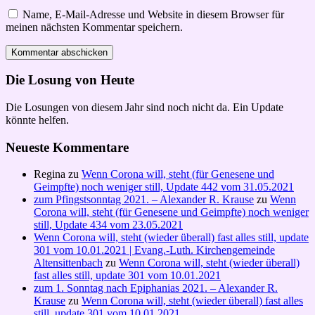
Name, E-Mail-Adresse und Website in diesem Browser für
meinen nächsten Kommentar speichern.
Die Losung von Heute
Die Losungen von diesem Jahr sind noch nicht da. Ein Update
könnte helfen.
Neueste Kommentare
Regina
zu
Wenn Corona will, steht (für Genesene und
Geimpfte) noch weniger still, Update 442 vom 31.05.2021
zum Pfingstsonntag 2021. – Alexander R. Krause
zu
Wenn
Corona will, steht (für Genesene und Geimpfte) noch weniger
still, Update 434 vom 23.05.2021
Wenn Corona will, steht (wieder überall) fast alles still, update
301 vom 10.01.2021 | Evang.-Luth. Kirchengemeinde
Altensittenbach
zu
Wenn Corona will, steht (wieder überall)
fast alles still, update 301 vom 10.01.2021
zum 1. Sonntag nach Epiphanias 2021. – Alexander R.
Krause
zu
Wenn Corona will, steht (wieder überall) fast alles
still, update 301 vom 10.01.2021