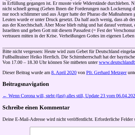
in Erfüllung gegangen ist. Er musste viele Widerstände durchleben.
nicht schnell genug (Gehen Ihnen die Forderungen nach Lockerung der
nur noch schlimmer und aus Ärger hatte der Pharao die Maßnahmen ge
Leuten wurde er unter Druck gesetzt. Da half auch wenig, dass ab der
aus der Knechtschaft. Aber Mose blieb ruhig und hat darauf vertraut,
Israeliten und geben Gott mit diesem Passafest (= Fest der Verschonun
vertrauen mitten in der Krise. Verheißungen Gottes im eigenen Leben 
_______________________________________________________
Bitte nicht vergessen: Heute wird zum Gebet für Deutschland eingela
Fußballtrainer Heiko Herrlich. Die Schirmherrschaft hat der bayrisch
Von 17.00 – 18.30 Uhr können Sie mitbeten unter
www.deutschlandb
Dieser Beitrag wurde am
8. April 2020
von
Pfr. Gerhard Metzger
unt
Beitragsnavigation
←
Wenn Corona will, steht (fast) alles still, Update 23 vom 06.04.20
Schreibe einen Kommentar
Deine E-Mail-Adresse wird nicht veröffentlicht.
Erforderliche Felder 