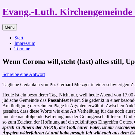
Zum
Evang.-Luth. Kirchengemeind
Inhalt
springen
Menü
Start
Impressum
Termine
Wenn Corona will,steht (fast) alles still, 
Schreibe eine Antwort
Tägliche Gedanken von Pfr. Gerhard Metzger in einer schwierigen Ze
Heute ist ein besonderer Tag. Nicht nur, weil heute Abend von 17.00 –
jüdische Gemeinde das
Passahfest
feiert. Sie gedenkt in einer beso
Ankündigung der zehnten Plage in Ägypten erwähnt. Zwischen Ankünd
gestaltet, dass diese Worte wie eine Art Verheißung für das noch aus
und die nachfolgende Befreiung aus der Gefangenschaft feiern. Und 
so zum Zeichen der Hoffnung auf ein zukünftiges Eingreifen Gottes.
sprich zu ihnen: der HERR, der Gott, eurer Väter, ist mir erschie
Ägypten widerfahren ist und habe gesagt: Ich will euch aus dem E