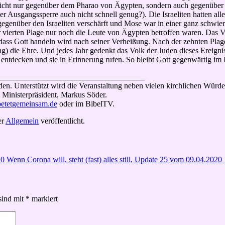
 Nicht nur gegenüber dem Pharao von Ägypten, sondern auch gegenüber 
 Ausgangssperre auch nicht schnell genug?). Die Israeliten hatten al
genüber den Israeliten verschärft und Mose war in einer ganz schwier
 vierten Plage nur noch die Leute von Ägypten betroffen waren. Das Vo
 dass Gott handeln wird nach seiner Verheißung. Nach der zehnten Plage
g) die Ehre. Und jedes Jahr gedenkt das Volk der Juden dieses Ereignis
entdecken und sie in Erinnerung rufen. So bleibt Gott gegenwärtig im H
____________________________________
den. Unterstützt wird die Veranstaltung neben vielen kirchlichen Wür
e Ministerpräsident, Markus Söder.
etetgemeinsam.de
oder im BibelTV.
er
Allgemein
veröffentlicht.
20
Wenn Corona will, steht (fast) alles still, Update 25 vom 09.04.2020
sind mit
*
markiert