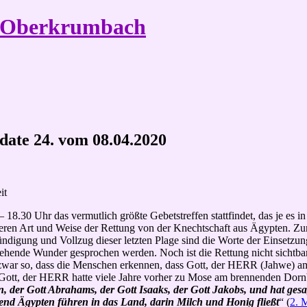
e Oberkrumbach
Update 24. vom 08.04.2020
it
 18.30 Uhr das vermutlich größte Gebetstreffen stattfindet, das je es i
nderen Art und Weise der Rettung von der Knechtschaft aus Ägypten. Zum 
igung und Vollzug dieser letzten Plage sind die Worte der Einsetzung
stehende Wunder gesprochen werden. Noch ist die Rettung nicht sichtbar
zwar so, dass die Menschen erkennen, dass Gott, der HERR (Jahwe) am
 Gott, der HERR hatte viele Jahre vorher zu Mose am brennenden Dorn
nen, der Gott Abrahams, der Gott Isaaks, der Gott Jakobs, und hat 
lend Ägypten führen in das Land, darin Milch und Honig fließt
“ (
2. 