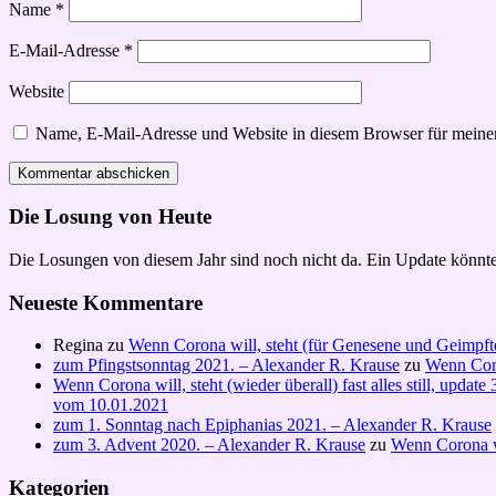
Name
*
E-Mail-Adresse
*
Website
Name, E-Mail-Adresse und Website in diesem Browser für meine
Die Losung von Heute
Die Losungen von diesem Jahr sind noch nicht da. Ein Update könnte
Neueste Kommentare
Regina
zu
Wenn Corona will, steht (für Genesene und Geimpft
zum Pfingstsonntag 2021. – Alexander R. Krause
zu
Wenn Coro
Wenn Corona will, steht (wieder überall) fast alles still, upd
vom 10.01.2021
zum 1. Sonntag nach Epiphanias 2021. – Alexander R. Krause
zum 3. Advent 2020. – Alexander R. Krause
zu
Wenn Corona wi
Kategorien