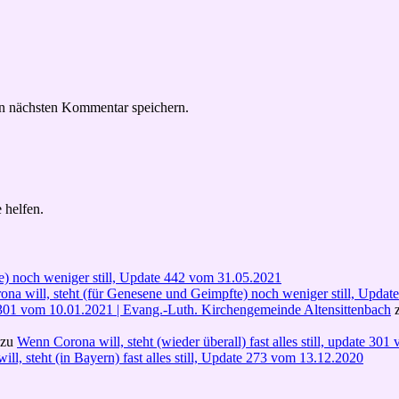
n nächsten Kommentar speichern.
 helfen.
e) noch weniger still, Update 442 vom 31.05.2021
na will, steht (für Genesene und Geimpfte) noch weniger still, Upda
ate 301 vom 10.01.2021 | Evang.-Luth. Kirchengemeinde Altensittenbach
zu
Wenn Corona will, steht (wieder überall) fast alles still, update 30
ll, steht (in Bayern) fast alles still, Update 273 vom 13.12.2020