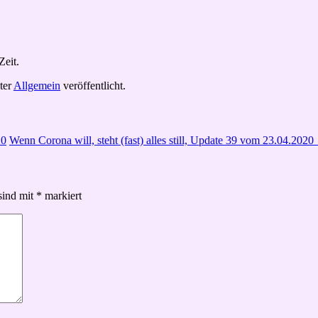
Zeit.
ter
Allgemein
veröffentlicht.
20
Wenn Corona will, steht (fast) alles still, Update 39 vom 23.04.2020
sind mit
*
markiert