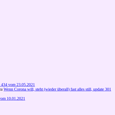
te 434 vom 23.05.2021
zu
Wenn Corona will, steht (wieder überall) fast alles still, update 301
1 vom 10.01.2021