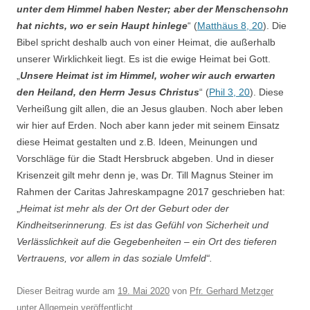
unter dem Himmel haben Nester; aber der Menschensohn
hat nichts, wo er sein Haupt hinlege
“ (
Matthäus 8, 20
). Die
Bibel spricht deshalb auch von einer Heimat, die außerhalb
unserer Wirklichkeit liegt. Es ist die ewige Heimat bei Gott.
„
Unsere Heimat ist im Himmel, woher wir auch erwarten
den Heiland, den Herrn Jesus Christus
“ (
Phil 3, 20
). Diese
Verheißung gilt allen, die an Jesus glauben. Noch aber leben
wir hier auf Erden. Noch aber kann jeder mit seinem Einsatz
diese Heimat gestalten und z.B. Ideen, Meinungen und
Vorschläge für die Stadt Hersbruck abgeben. Und in dieser
Krisenzeit gilt mehr denn je, was Dr. Till Magnus Steiner im
Rahmen der Caritas Jahreskampagne 2017 geschrieben hat:
„
Heimat ist mehr als der Ort der Geburt oder der
Kindheitserinnerung. Es ist das Gefühl von Sicherheit und
Verlässlichkeit auf die Gegebenheiten – ein Ort des tieferen
Vertrauens, vor allem in das soziale Umfeld“.
Dieser Beitrag wurde am
19. Mai 2020
von
Pfr. Gerhard Metzger
unter
Allgemein
veröffentlicht.