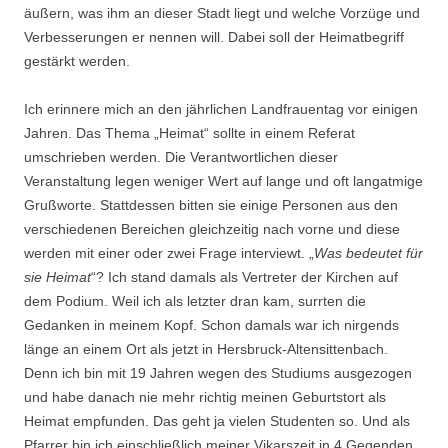
äußern, was ihm an dieser Stadt liegt und welche Vorzüge und
Verbesserungen er nennen will. Dabei soll der Heimatbegriff
gestärkt werden.
Ich erinnere mich an den jährlichen Landfrauentag vor einigen
Jahren. Das Thema „Heimat“ sollte in einem Referat
umschrieben werden. Die Verantwortlichen dieser
Veranstaltung legen weniger Wert auf lange und oft langatmige
Grußworte. Stattdessen bitten sie einige Personen aus den
verschiedenen Bereichen gleichzeitig nach vorne und diese
werden mit einer oder zwei Frage interviewt. „
Was bedeutet für
sie Heimat
“? Ich stand damals als Vertreter der Kirchen auf
dem Podium. Weil ich als letzter dran kam, surrten die
Gedanken in meinem Kopf. Schon damals war ich nirgends
länge an einem Ort als jetzt in Hersbruck-Altensittenbach.
Denn ich bin mit 19 Jahren wegen des Studiums ausgezogen
und habe danach nie mehr richtig meinen Geburtstort als
Heimat empfunden. Das geht ja vielen Studenten so. Und als
Pfarrer bin ich einschließlich meiner Vikarszeit in 4 Gegenden