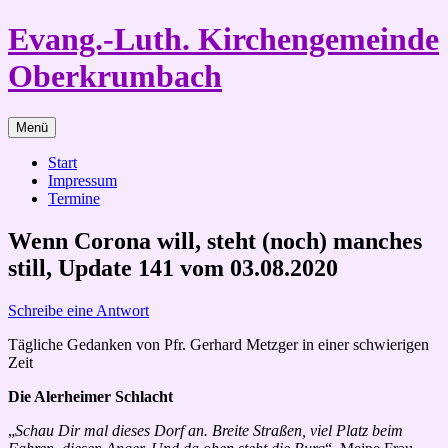
Zum
Evang.-Luth. Kirchengemeinde
Inhalt
springen
Oberkrumbach
Menü
Start
Impressum
Termine
Wenn Corona will, steht (noch) manches
still, Update 141 vom 03.08.2020
Schreibe eine Antwort
Tägliche Gedanken von Pfr. Gerhard Metzger in einer schwierigen
Zeit
Die Alerheimer Schlacht
„
Schau Dir mal dieses Dorf an. Breite Straßen, viel Platz beim