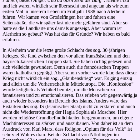
Fahren, diesen Anger. Und da oben steht die Burg
“. Meine Frau
und ich waren wirklich sehr überrascht und angetan als wir zum
ersten Mal in unserem Leben im Frühjahr 1988 nach Alerheim
fuhren. Wir kamen von Großelfingen her und fuhren eine
Seitenstraße, die wir später fast nie mehr gefahren sind. Aber so
hatte es die Landkarte uns damals angezeigt. Aber warum ist
Alerheim so gebaut? Was hat das für Gründe? Wir haben es bald
erfahren.
In Alerheim war die letzte große Schlacht des sog. 30-jährigen
Krieges. Sie fand zwischen den vor allem französischen und den
bayrisch-kaiserlichen Truppen statt. Sie haben richtig gelesen und
sich vielleicht gewundert. Denn auch die französischen Truppen
waren katholisch geprägt. Aber schon vorher wurde klar, dass dieser
Krieg nicht wirklich ein sog. „Glaubenskrieg“ war. Es ging einzig
und allein um die Vorherrschaft in Mitteleuropa. Die „Konfession“
wurde lediglich als Vehikel benutzt, um die Menschen zu
fanatisieren und zu emotionalisieren. Das erleben wir gegenwärtig ja
auch wieder besonders im Bereich des Islams. Anders wäre das
Erstarken des sog. IS (Islamischer Staat) nicht zu erklären und auch
nicht die Wiedereröffnung der Hagia Sophia als Moschee. Hier
werden religiöse Grundbefindlichkeiten hergenommen, um eigene
Machtinteressen zu stärken und auszubauen. Von daher ist an dem
Ausdruck von Karl Marx, dass Religion „Opium für das Volk“ ist
sehr viel Wahres dran. Bei der Schlacht von Nördlingen im