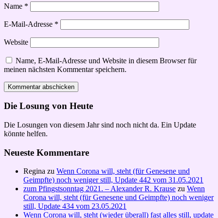
Name
*
E-Mail-Adresse
*
Website
Name, E-Mail-Adresse und Website in diesem Browser für
meinen nächsten Kommentar speichern.
Die Losung von Heute
Die Losungen von diesem Jahr sind noch nicht da. Ein Update
könnte helfen.
Neueste Kommentare
Regina
zu
Wenn Corona will, steht (für Genesene und
Geimpfte) noch weniger still, Update 442 vom 31.05.2021
zum Pfingstsonntag 2021. – Alexander R. Krause
zu
Wenn
Corona will, steht (für Genesene und Geimpfte) noch weniger
still, Update 434 vom 23.05.2021
Wenn Corona will, steht (wieder überall) fast alles still, update