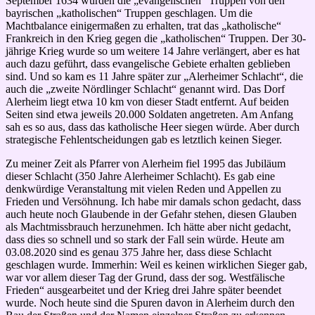
September 1634 wurden die „evangelischen“ Truppen von den
bayrischen „katholischen“ Truppen geschlagen. Um die
Machtbalance einigermaßen zu erhalten, trat das „katholische“
Frankreich in den Krieg gegen die „katholischen“ Truppen. Der 30-
jährige Krieg wurde so um weitere 14 Jahre verlängert, aber es hat
auch dazu geführt, dass evangelische Gebiete erhalten geblieben
sind. Und so kam es 11 Jahre später zur „Alerheimer Schlacht“, die
auch die „zweite Nördlinger Schlacht“ genannt wird. Das Dorf
Alerheim liegt etwa 10 km von dieser Stadt entfernt. Auf beiden
Seiten sind etwa jeweils 20.000 Soldaten angetreten. Am Anfang
sah es so aus, dass das katholische Heer siegen würde. Aber durch
strategische Fehlentscheidungen gab es letztlich keinen Sieger.
Zu meiner Zeit als Pfarrer von Alerheim fiel 1995 das Jubiläum
dieser Schlacht (350 Jahre Alerheimer Schlacht). Es gab eine
denkwürdige Veranstaltung mit vielen Reden und Appellen zu
Frieden und Versöhnung. Ich habe mir damals schon gedacht, dass
auch heute noch Glaubende in der Gefahr stehen, diesen Glauben
als Machtmissbrauch herzunehmen. Ich hätte aber nicht gedacht,
dass dies so schnell und so stark der Fall sein würde. Heute
am
03.08.2020
sind es genau 375 Jahre her, dass diese Schlacht
geschlagen wurde. Immerhin: Weil es keinen wirklichen Sieger gab,
war vor allem dieser Tag der Grund, dass der sog. Westfälische
Frieden“ ausgearbeitet und der Krieg drei Jahre später beendet
wurde. Noch heute sind die Spuren davon in Alerheim durch den