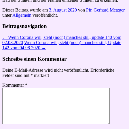
Bau der Straßen und der Namen einzelner Straßen zu erkennen.
Dieser Beitrag wurde am
3. August 2020
von
Pfr. Gerhard Metzger
unter
Allgemein
veröffentlicht.
Beitragsnavigation
←
Wenn Corona will, steht (noch) manches still, update 140 vom
02.08.2020
Wenn Corona will, steht (noch) manches still, Update
142 vom 04.08.2020
→
Schreibe einen Kommentar
Deine E-Mail-Adresse wird nicht veröffentlicht.
Erforderliche
Felder sind mit
*
markiert
Kommentar
*