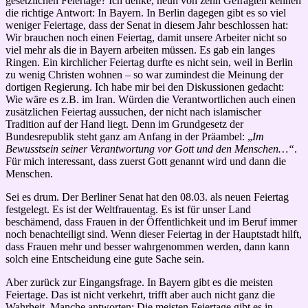
gesetzlichen Feiertage? Ich denke, neun von zehn Gefragten kennen
die richtige Antwort: In Bayern. In Berlin dagegen gibt es so viel
weniger Feiertage, dass der Senat in diesem Jahr beschlossen hat:
Wir brauchen noch einen Feiertag, damit unsere Arbeiter nicht so
viel mehr als die in Bayern arbeiten müssen. Es gab ein langes
Ringen. Ein kirchlicher Feiertag durfte es nicht sein, weil in Berlin
zu wenig Christen wohnen – so war zumindest die Meinung der
dortigen Regierung. Ich habe mir bei den Diskussionen gedacht:
Wie wäre es z.B. im Iran. Würden die Verantwortlichen auch einen
zusätzlichen Feiertag aussuchen, der nicht nach islamischer
Tradition auf der Hand liegt. Denn im Grundgesetz der
Bundesrepublik steht ganz am Anfang in der Präambel: „
Im
Bewusstsein seiner Verantwortung vor Gott und den Menschen…“
.
Für mich interessant, dass zuerst Gott genannt wird und dann die
Menschen.
Sei es drum. Der Berliner Senat hat den 08.03. als neuen Feiertag
festgelegt. Es ist der Weltfrauentag. Es ist für unser Land
beschämend, dass Frauen in der Öffentlichkeit und im Beruf immer
noch benachteiligt sind. Wenn dieser Feiertag in der Hauptstadt hilft,
dass Frauen mehr und besser wahrgenommen werden, dann kann
solch eine Entscheidung eine gute Sache sein.
Aber zurück zur Eingangsfrage. In Bayern gibt es die meisten
Feiertage. Das ist nicht verkehrt, trifft aber auch nicht ganz die
Wahrheit. Manche antworten: Die meisten Feiertage gibt es in