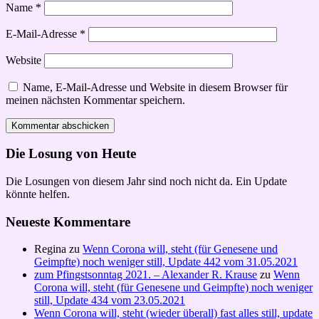
Name
*
E-Mail-Adresse
*
Website
Name, E-Mail-Adresse und Website in diesem Browser für
meinen nächsten Kommentar speichern.
Die Losung von Heute
Die Losungen von diesem Jahr sind noch nicht da. Ein Update
könnte helfen.
Neueste Kommentare
Regina
zu
Wenn Corona will, steht (für Genesene und
Geimpfte) noch weniger still, Update 442 vom 31.05.2021
zum Pfingstsonntag 2021. – Alexander R. Krause
zu
Wenn
Corona will, steht (für Genesene und Geimpfte) noch weniger
still, Update 434 vom 23.05.2021
Wenn Corona will, steht (wieder überall) fast alles still, update