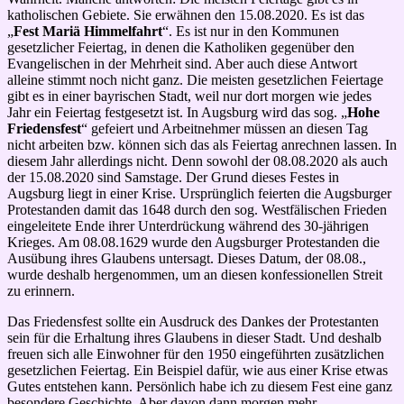
katholischen Gebiete. Sie erwähnen den 15.08.2020. Es ist das
„
Fest Mariä Himmelfahrt
“. Es ist nur in den Kommunen
gesetzlicher Feiertag, in denen die Katholiken gegenüber den
Evangelischen in der Mehrheit sind. Aber auch diese Antwort
alleine stimmt noch nicht ganz. Die meisten gesetzlichen Feiertage
gibt es in einer bayrischen Stadt, weil nur dort morgen wie jedes
Jahr ein Feiertag festgesetzt ist. In Augsburg wird das sog. „
Hohe
Friedensfest
“ gefeiert und Arbeitnehmer müssen an diesen Tag
nicht arbeiten bzw. können sich das als Feiertag anrechnen lassen. In
diesem Jahr allerdings nicht. Denn sowohl der 08.08.2020 als auch
der 15.08.2020 sind Samstage. Der Grund dieses Festes in
Augsburg liegt in einer Krise. Ursprünglich feierten die Augsburger
Protestanden damit das 1648 durch den sog. Westfälischen Frieden
eingeleitete Ende ihrer Unterdrückung während des 30-jährigen
Krieges.
Am 08.08.1629
wurde den Augsburger Protestanden die
Ausübung ihres Glaubens untersagt. Dieses Datum, der 08.08.,
wurde deshalb hergenommen, um an diesen konfessionellen Streit
zu erinnern.
Das Friedensfest sollte ein Ausdruck des Dankes der Protestanten
sein für die Erhaltung ihres Glaubens in dieser Stadt. Und deshalb
freuen sich alle Einwohner für den 1950 eingeführten zusätzlichen
gesetzlichen Feiertag. Ein Beispiel dafür, wie aus einer Krise etwas
Gutes entstehen kann. Persönlich habe ich zu diesem Fest eine ganz
besondere Geschichte. Aber davon dann morgen mehr.