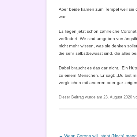
Aber beide kamen zum Tempel weil sie d
war.
Es liegen jetzt schon zahlreiche Coronat
verändert. Wir sind umgeben von ängst
nicht mehr wissen, was sie denken soll
die sehr selbstbewusst sind, die alles 
Dabei braucht es das gar nicht. Ein Hüte
zu einem Menschen. Er sagt: „Du bist mir
vergleichen mit anderen oder gar zeigen, 
Dieser Beitrag wurde am
23. August 2020
v
Beitragsnavigation
←
Wenn Corona will, steht (Noch) manche