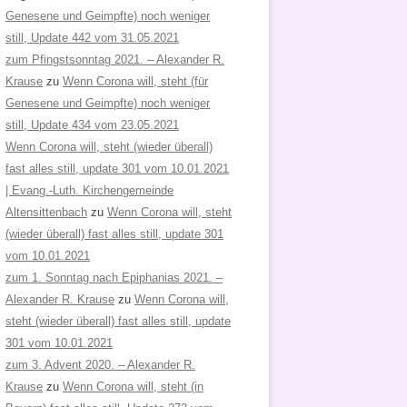
Genesene und Geimpfte) noch weniger
still, Update 442 vom 31.05.2021
zum Pfingstsonntag 2021. – Alexander R.
Krause
zu
Wenn Corona will, steht (für
Genesene und Geimpfte) noch weniger
still, Update 434 vom 23.05.2021
Wenn Corona will, steht (wieder überall)
fast alles still, update 301 vom 10.01.2021
| Evang.-Luth. Kirchengemeinde
Altensittenbach
zu
Wenn Corona will, steht
(wieder überall) fast alles still, update 301
vom 10.01.2021
zum 1. Sonntag nach Epiphanias 2021. –
Alexander R. Krause
zu
Wenn Corona will,
steht (wieder überall) fast alles still, update
301 vom 10.01.2021
zum 3. Advent 2020. – Alexander R.
Krause
zu
Wenn Corona will, steht (in