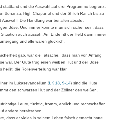
d stattfand und die Auswahl auf drei Programme begrenzt
on Bonanza, High Chaparral und der Shiloh Ranch bis zu
Auswahl. Die Handlung war bei allen absolut
gen Böse. Und immer konnte man sich sicher sein, dass
 Situation auch aussah. Am Ende ritt der Held dann immer
untergang und alle waren glücklich.
icherheit gab, war die Tatsache, dass man von Anfang
se war. Der Gute trug einen weißen Hut und der Böse
heißt, die Rollenverteilung war klar.
llner im Lukasevangelium (
LK 18, 9-14
) sind die Hüte
ekommt den schwarzen Hut und der Zöllner den weißen.
frichtige Leute, tüchtig, fromm, ehrlich und rechtschaffen.
 auf andere herabsahen.
sste, dass er vieles in seinem Leben falsch gemacht hatte.