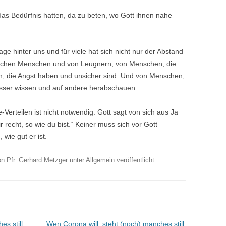
as Bedürfnis hatten, da zu beten, wo Gott ihnen nahe
age hinter uns und für viele hat sich nicht nur der Abstand
lichen Menschen und von Leugnern, von Menschen, die
en, die Angst haben und unsicher sind. Und von Menschen,
besser wissen und auf andere herabschauen.
-Verteilen ist nicht notwendig. Gott sagt von sich aus Ja
 recht, so wie du bist.“ Keiner muss sich vor Gott
wie gut er ist.
on
Pfr. Gerhard Metzger
unter
Allgemein
veröffentlicht.
s still,
Wen Corona will, steht (noch) manches still,