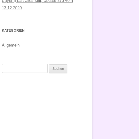
Bayern) fast alles still, Update 273 vom
13.12.2020
KATEGORIEN
Allgemein
Suchen
nach: