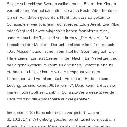
Solche schreckliche Szenen wollten meine Eltern den Kindern
vorenthalten. Vermutlich hatten sie auch Recht. Aber heute bin
ich ein Fan davon geworden. Nicht nur, dass so bekannte
Schauspieler wie Joachim Fuchsberger, Eddie Arent, Eva Pflug
oder Siegfried Lowitz mitgespielt haben faszinieren mich,
sondern auch die Titel sind sehr kreativ: „Der Hexer“, „Der
Frosch mit der Maske“, „Der unheimliche Mönch“ oder auch
„Das Messer“ bauen schon vom Titel her Spannung auf. Die
Filme zeigen zumeist Szenen in der Nacht. Ein Nebel zieht auf,
das eigene Gesicht ist kaum zu erkennen, Schatten sind zu
erahnen – ich sitze immer wieder gespannt vor dem
Fernseher. Und vor allem auch: Es gibt am Ende oft keine
Lösung. Es sind keine „08/15-Krimis“. Dazu kommt, dass sie
immer noch (Gott sei Dank) in Schwarz-Weiß gezeigt werden.
Dadurch wird die Atmosphäre dunkel gehalten.
Ich gestehe: So habe ich mir das vorgestellt, was
am
31.10.1517
in Wittenberg geschehen ist. Es ist sehr spät am
Abend. Ein 34-jähriger Mann zieht mit Hammer, Nägel und