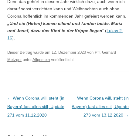
Denn das gehört in diesem Jahr wirklich dazu, auch wenn ich
darauf sonst verzichten kann und Weihnachten auch ohne
Corona hoffentlich im kommenden Jahr gefeiert werden kann.
„Und sie (Hirten) kamen eilend und fanden beide, Maria
und Josef, dazu das Kind in der Krippe liegen
“ (
Lukas 2,
16
).
Dieser Beitrag wurde am
12. Dezember 2020
von
Pfr. Gerhard
Metzger
unter
Allgemein
veröffentlicht.
Beitragsnavigation
←
Wenn Corona will, steht (in
Wenn Corona will, steht (in
Bayern) fast alles still, Update
Bayern) fast alles still, Update
271 vom 11.12.2020
273 vom 13.12.2020
→