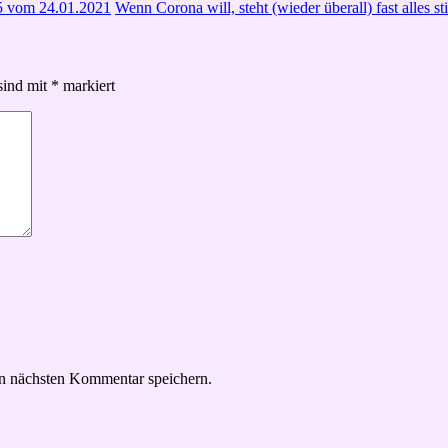
315 vom 24.01.2021
Wenn Corona will, steht (wieder überall) fast alles 
sind mit
*
markiert
n nächsten Kommentar speichern.