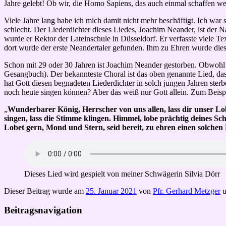
Jahre gelebt! Ob wir, die Homo Sapiens, das auch einmal schaffen w
Viele Jahre lang habe ich mich damit nicht mehr beschäftigt. Ich war 
schlecht. Der Liederdichter dieses Liedes, Joachim Neander, ist der 
wurde er Rektor der Lateinschule in Düsseldorf. Er verfasste viele T
dort wurde der erste Neandertaler gefunden. Ihm zu Ehren wurde die
Schon mit 29 oder 30 Jahren ist Joachim Neander gestorben. Obwohl no
Gesangbuch). Der bekannteste Choral ist das oben genannte Lied, das
hat Gott diesen begnadeten Liederdichter in solch jungen Jahren ste
noch heute singen können? Aber das weiß nur Gott allein. Zum Beisp
„
Wunderbarer König, Herrscher von uns allen, lass dir unser Lob g
singen, lass die Stimme klingen. Himmel, lobe prächtig deines S
Lobet gern, Mond und Stern, seid bereit, zu ehren einen solchen
Dieses Lied wird gespielt von meiner Schwägerin Silvia Dörr
Dieser Beitrag wurde am
25. Januar 2021
von
Pfr. Gerhard Metzger
u
Beitragsnavigation