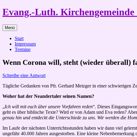
Zum
Evang.-Luth. Kirchengemeind
Inhalt
springen
Menü
Start
Impressum
Termine
Wenn Corona will, steht (wieder überall) fa
Schreibe eine Antwort
Tägliche Gedanken von Pfr. Gerhard Metzger in einer schwierigen Ze
Woher hat der Neandertaler seinen Namen?
„
Ich will mit euch über unsere Vorfahren reden
“. Dieses Eingangswort
geht es über biblische Texte? Wird er von Adam und Eva reden? Aber i
genau hin und entdeckt die Unterschiede zu uns. Wir werden die Ho
Im Laufe der nächsten Unterrichtsstunden haben wir dann viel gelernt
ungefähr 40.000 Jahren ausgestorben. Eine kleine Nebenbemerkung de