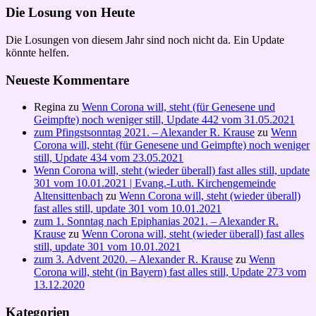
Die Losung von Heute
Die Losungen von diesem Jahr sind noch nicht da. Ein Update
könnte helfen.
Neueste Kommentare
Regina
zu
Wenn Corona will, steht (für Genesene und
Geimpfte) noch weniger still, Update 442 vom 31.05.2021
zum Pfingstsonntag 2021. – Alexander R. Krause
zu
Wenn
Corona will, steht (für Genesene und Geimpfte) noch weniger
still, Update 434 vom 23.05.2021
Wenn Corona will, steht (wieder überall) fast alles still, update
301 vom 10.01.2021 | Evang.-Luth. Kirchengemeinde
Altensittenbach
zu
Wenn Corona will, steht (wieder überall)
fast alles still, update 301 vom 10.01.2021
zum 1. Sonntag nach Epiphanias 2021. – Alexander R.
Krause
zu
Wenn Corona will, steht (wieder überall) fast alles
still, update 301 vom 10.01.2021
zum 3. Advent 2020. – Alexander R. Krause
zu
Wenn
Corona will, steht (in Bayern) fast alles still, Update 273 vom
13.12.2020
Kategorien