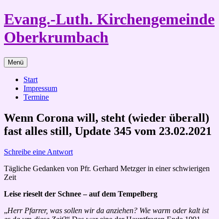
Zum
Evang.-Luth. Kirchengemeinde
Inhalt
springen
Oberkrumbach
Menü
Start
Impressum
Termine
Wenn Corona will, steht (wieder überall)
fast alles still, Update 345 vom 23.02.2021
Schreibe eine Antwort
Tägliche Gedanken von Pfr. Gerhard Metzger in einer schwierigen
Zeit
Leise rieselt der Schnee – auf dem Tempelberg
„
Herr Pfarrer, was sollen wir da anziehen? Wie warm oder kalt ist