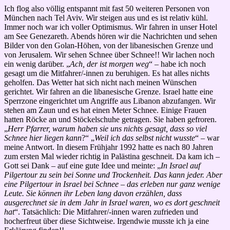
Ich flog also völlig entspannt mit fast 50 weiteren Personen von
München nach Tel Aviv. Wir steigen aus und es ist relativ kühl.
Immer noch war ich voller Optimismus. Wir fahren in unser Hotel
am See Genezareth. Abends hören wir die Nachrichten und sehen
Bilder von den Golan-Höhen, von der libanesischen Grenze und
von Jerusalem. Wir sehen Schnee über Schnee!! Wir lachen noch
ein wenig darüber. „
Ach, der ist morgen weg
“ – habe ich noch
gesagt um die Mitfahrer/-innen zu beruhigen. Es hat alles nichts
geholfen. Das Wetter hat sich nicht nach meinen Wünschen
gerichtet. Wir fahren an die libanesische Grenze. Israel hatte eine
Sperrzone eingerichtet um Angriffe aus Libanon abzufangen. Wir
stehen am Zaun und es hat einen Meter Schnee. Einige Frauen
hatten Röcke an und Stöckelschuhe getragen. Sie haben gefroren.
„
Herr Pfarrer, warum haben sie uns nichts gesagt, dass so viel
Schnee hier liegen kann
?“ „
Weil ich das selbst nicht wusste
“ – war
meine Antwort. In diesem Frühjahr 1992 hatte es nach 80 Jahren
zum ersten Mal wieder richtig in Palästina geschneit. Da kam ich –
Gott sei Dank – auf eine gute Idee und meinte: „
In Israel auf
Pilgertour zu sein bei Sonne und Trockenheit. Das kann jeder. Aber
eine Pilgertour in Israel bei Schnee – das erleben nur ganz wenige
Leute. Sie können ihr Leben lang davon erzählen, dass
ausgerechnet sie in dem Jahr in Israel waren, wo es dort geschneit
hat
“. Tatsächlich: Die Mitfahrer/-innen waren zufrieden und
hocherfreut über diese Sichtweise. Irgendwie musste ich ja eine