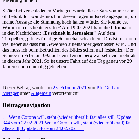
Erklärung finden!!
Später bei verschiedenen Vorträgen wurde dieser Satz von mir sehr
oft betont. Ich war dennoch in diesen Tagen in Israel angespannt, ob
meine Aussage die Stimmung hoch halten würde. Sie konnte es.
Warum ich das heute erzähle?
Am 19.02.2021
kam die Information
in den Nachrichten: „
Es schneit in Jerusalem
“. Auf dem
Tempelberg gibt es freudige Schneeballschlachten. Das ist mir doch
viel lieber als dass mit Gewehren aufeinander geschossen wird. Und
das muss ich beim Betrachten des Bildes schon mal feststellen: Der
Schnee im Februar 1992 auf dem Tempelberg war sehr viel mehr als
in diesem Jahr 2021. So ist unsere Fahrt auf den Tag genau vor 29
Jahren schon einmalig geblieben.
Dieser Beitrag wurde am
23. Februar 2021
von
Pfr. Gerhard
Metzger
unter
Allgemein
veröffentlicht.
Beitragsnavigation
←
Wenn Corona will, steht (wieder überall) fast alles still, Update
344 vom 22.02.2021
Wenn Corona will, steht (wieder überall) fast
alles still, Update 346 vom 24.02.2021
→