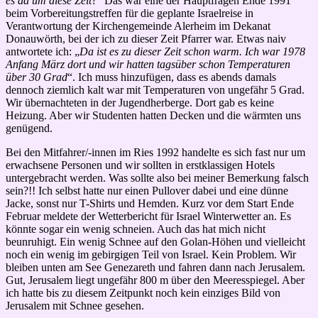
es da um diese Zeit
?“ Das war eine der Hauptfragen Ende 1991
beim Vorbereitungstreffen für die geplante Israelreise in
Verantwortung der Kirchengemeinde Alerheim im Dekanat
Donauwörth, bei der ich zu dieser Zeit Pfarrer war. Etwas naiv
antwortete ich: „
Da ist es zu dieser Zeit schon warm. Ich war 1978
Anfang März dort und wir hatten tagsüber schon Temperaturen
über 30 Grad
“. Ich muss hinzufügen, dass es abends damals
dennoch ziemlich kalt war mit Temperaturen von ungefähr 5 Grad.
Wir übernachteten in der Jugendherberge. Dort gab es keine
Heizung. Aber wir Studenten hatten Decken und die wärmten uns
genügend.
Bei den Mitfahrer/-innen im Ries 1992 handelte es sich fast nur um
erwachsene Personen und wir sollten in erstklassigen Hotels
untergebracht werden. Was sollte also bei meiner Bemerkung falsch
sein?!! Ich selbst hatte nur einen Pullover dabei und eine dünne
Jacke, sonst nur T-Shirts und Hemden. Kurz vor dem Start Ende
Februar meldete der Wetterbericht für Israel Winterwetter an. Es
könnte sogar ein wenig schneien. Auch das hat mich nicht
beunruhigt. Ein wenig Schnee auf den Golan-Höhen und vielleicht
noch ein wenig im gebirgigen Teil von Israel. Kein Problem. Wir
bleiben unten am See Genezareth und fahren dann nach Jerusalem.
Gut, Jerusalem liegt ungefähr 800 m über den Meeresspiegel. Aber
ich hatte bis zu diesem Zeitpunkt noch kein einziges Bild von
Jerusalem mit Schnee gesehen.