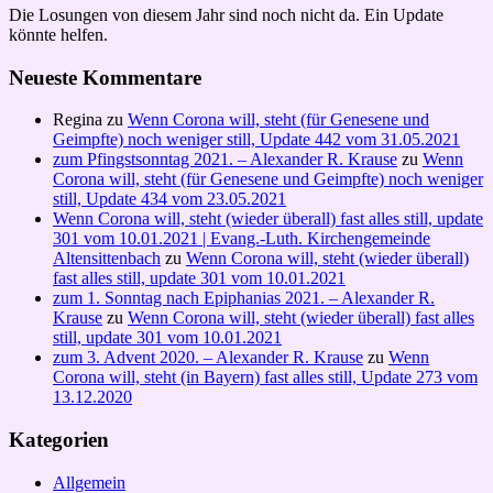
Die Losungen von diesem Jahr sind noch nicht da. Ein Update
könnte helfen.
Neueste Kommentare
Regina
zu
Wenn Corona will, steht (für Genesene und
Geimpfte) noch weniger still, Update 442 vom 31.05.2021
zum Pfingstsonntag 2021. – Alexander R. Krause
zu
Wenn
Corona will, steht (für Genesene und Geimpfte) noch weniger
still, Update 434 vom 23.05.2021
Wenn Corona will, steht (wieder überall) fast alles still, update
301 vom 10.01.2021 | Evang.-Luth. Kirchengemeinde
Altensittenbach
zu
Wenn Corona will, steht (wieder überall)
fast alles still, update 301 vom 10.01.2021
zum 1. Sonntag nach Epiphanias 2021. – Alexander R.
Krause
zu
Wenn Corona will, steht (wieder überall) fast alles
still, update 301 vom 10.01.2021
zum 3. Advent 2020. – Alexander R. Krause
zu
Wenn
Corona will, steht (in Bayern) fast alles still, Update 273 vom
13.12.2020
Kategorien
Allgemein