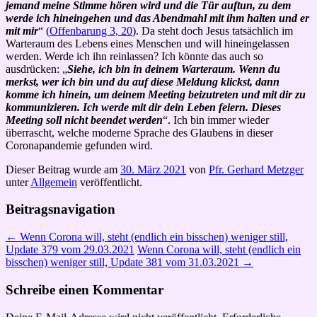
jemand meine Stimme hören wird und die Tür auftun, zu dem
werde ich hineingehen und das Abendmahl mit ihm halten und er
mit mir
“ (
Offenbarung 3, 20
). Da steht doch Jesus tatsächlich im
Warteraum des Lebens eines Menschen und will hineingelassen
werden. Werde ich ihn reinlassen? Ich könnte das auch so
ausdrücken: „
Siehe, ich bin in deinem Warteraum. Wenn du
merkst, wer ich bin und du auf diese Meldung klickst, dann
komme ich hinein, um deinem Meeting beizutreten und mit dir zu
kommunizieren. Ich werde mit dir dein Leben feiern. Dieses
Meeting soll nicht beendet werden
“. Ich bin immer wieder
überrascht, welche moderne Sprache des Glaubens in dieser
Coronapandemie gefunden wird.
Dieser Beitrag wurde am
30. März 2021
von
Pfr. Gerhard Metzger
unter
Allgemein
veröffentlicht.
Beitragsnavigation
←
Wenn Corona will, steht (endlich ein bisschen) weniger still,
Update 379 vom 29.03.2021
Wenn Corona will, steht (endlich ein
bisschen) weniger still, Update 381 vom 31.03.2021
→
Schreibe einen Kommentar