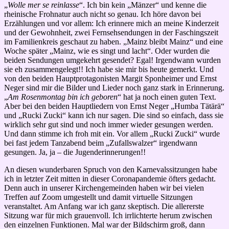
„
Wolle mer se reinlasse
“. Ich bin kein „Mänzer“ und kenne die
rheinische Frohnatur auch nicht so genau. Ich höre davon bei
Erzählungen und vor allem: Ich erinnere mich an meine Kinderzeit
und der Gewohnheit, zwei Fernsehsendungen in der Faschingszeit
im Familienkreis geschaut zu haben. „Mainz bleibt Mainz“ und eine
Woche später „Mainz, wie es singt und lacht“. Oder wurden die
beiden Sendungen umgekehrt gesendet? Egal! Irgendwann wurden
sie eh zusammengelegt!! Ich habe sie mir bis heute gemerkt. Und
von den beiden Hauptprotagonisten Margit Sponheimer und Ernst
Neger sind mir die Bilder und Lieder noch ganz stark in Erinnerung.
„
Am Rosenmontag bin ich geboren
“ hat ja noch einen guten Text.
Aber bei den beiden Hauptliedern von Ernst Neger „Humba Tätärä“
und „Rucki Zucki“ kann ich nur sagen. Die sind so einfach, dass sie
wirklich sehr gut sind und noch immer wieder gesungen werden.
Und dann stimme ich froh mit ein. Vor allem „Rucki Zucki“ wurde
bei fast jedem Tanzabend beim „Zufallswalzer“ irgendwann
gesungen. Ja, ja – die Jugenderinnerungen!!
An diesen wunderbaren Spruch von den Karnevalssitzungen habe
ich in letzter Zeit mitten in dieser Coronapandemie öfters gedacht.
Denn auch in unserer Kirchengemeinden haben wir bei vielen
Treffen auf Zoom umgestellt und damit virtuelle Sitzungen
veranstaltet. Am Anfang war ich ganz skeptisch. Die allererste
Sitzung war für mich grauenvoll. Ich irrlichterte herum zwischen
den einzelnen Funktionen. Mal war der Bildschirm groß, dann