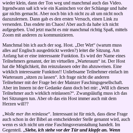
wieder klein, dann der Ton weg und manchmal auch das Video.
Irgendwann saß ich wie ein Kaninchen vor der Schlange und habe
gar nichts gemacht. Aber noch bin ich nicht zu alt um nicht noch
dazuzulernen. Dann gab es den ersten Versuch, einen Link zu
versenden. Das endete im Chaos! Aber auch da habe ich nicht
aufgegeben. Und jetzt macht es mir manchmal richtig Spaß, mittels
Zoom mit anderen zu kommunizieren.
Manchmal bin ich auch der sog. Host. „Der Wirt“ (warum muss
alles auf Englisch ausgedrückt werden?) leitet die Sitzung. Am
Anfang hat er eine interessante Funktion. Es wird der Name eines
Teilnehmers genannt, der im virtuellen „Warteraum“ ist. Der Host
hat die Möglichkeit, ihn reinzulassen oder ihn abzuweisen. Eine
wirklich interessante Funktion!! Unliebsame Teilnehmer einfach im
Warteraum „sitzen zu lassen“. Ich frage nicht die anderen
Teilnehmer mit der Frage bei der Mainzer Faschingsgesellschaft.
Aber im Innern ist der Gedanke dann doch bei mir: „Will ich diesen
Teilnehmer auch wirklich reinlassen?“. Zwangsläufig muss ich das
bei Sitzungen tun. Aber ob das ein Host immer auch mit dem
Herzen will??
„
Wolle mer ihn reinlasse
“. Interessant ist für mich, dass diese Frage
auch schon in der Bibel an entscheidender Stelle genannt wird, auch
wenn es sich nicht um eine Faschingsveranstaltung handelt. Im
Gegenteil. „
Siehe, ich stehe vor der Tür und klopfe an. Wenn