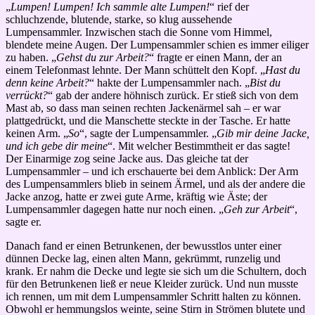
„
Lumpen! Lumpen! Ich sammle alte Lumpen!
“ rief der
schluchzende, blutende, starke, so klug aussehende
Lumpensammler. Inzwischen stach die Sonne vom Himmel,
blendete meine Augen. Der Lumpensammler schien es immer eiliger
zu haben. „
Gehst du zur Arbeit?
“ fragte er einen Mann, der an
einem Telefonmast lehnte. Der Mann schüttelt den Kopf. „
Hast du
denn keine Arbeit?
“ hakte der Lumpensammler nach. „
Bist du
verrückt?
“ gab der andere höhnisch zurück. Er stieß sich von dem
Mast ab, so dass man seinen rechten Jackenärmel sah – er war
plattgedrückt, und die Manschette steckte in der Tasche. Er hatte
keinen Arm. „
So
“, sagte der Lumpensammler. „
Gib mir deine Jacke,
und ich gebe dir meine
“. Mit welcher Bestimmtheit er das sagte!
Der Einarmige zog seine Jacke aus. Das gleiche tat der
Lumpensammler – und ich erschauerte bei dem Anblick: Der Arm
des Lumpensammlers blieb in seinem Ärmel, und als der andere die
Jacke anzog, hatte er zwei gute Arme, kräftig wie Äste; der
Lumpensammler dagegen hatte nur noch einen. „
Geh zur Arbeit
“,
sagte er.
Danach fand er einen Betrunkenen, der bewusstlos unter einer
dünnen Decke lag, einen alten Mann, gekrümmt, runzelig und
krank. Er nahm die Decke und legte sie sich um die Schultern, doch
für den Betrunkenen ließ er neue Kleider zurück. Und nun musste
ich rennen, um mit dem Lumpensammler Schritt halten zu können.
Obwohl er hemmungslos weinte, seine Stirn in Strömen blutete und