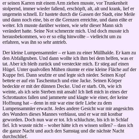
er seinen Karren mit einem Arm ziehen musste, vor Trunkenheit
stolpernd, immer wieder fallend, erschöpft, alt, alt und krank, lief er
ungemein schnell. Er hastete durch die Gassen der Stadt, eine Meile
und dann noch eine, bis er die Grenzen erreichte, und dann eilte er
weiter. Ich musste darüber weinen, wie sehr dieser Mann sich
verändert hatte. Seine Not schmerzte mich. Und doch musste ich
herausbekommen, wo er so eilig hinwollte – vielleicht um zu
erfahren, was ihn so sehr antrieb.
Der kleine Lumpensammler – er kam zu einer Müllhalde. Er kam zu
den Abfallgruben. Und dann wollte ich ihm bei dem helfen, was er
tat. Aber ich bleib zurück und versteckte mich. Er stieg auf einen
Hügel. Unter qualvollen Mühen räumte er eine kleine Fläche auf der
Kuppe frei. Dann seufzte er und legte sich nieder. Seinen Kopf
bettete er auf ein Taschentuch und eine Jacke. Seinen Körper
bedeckte er mit der dünnen Decke. Und er starb. Oh, wie ich
weinte, als ich sein Sterben mit ansah! Ich ließ mich in eines der
Schrottautos fallen und jammerte und klagte wie einer, der keine
Hoffnung hat – denn in mir war eine tiefe Liebe zu dem
Lumpensammler erwacht. Jedes andere Gesicht war mir angesichts
des Wunders dieses Mannes verblasst, und er war mit kostbar
geworden. Doch nun war er tot. Ich schluchzte, bis ich in Schlaf
fiel. Ich wusste nicht – woher hätte ich es wissen sollen? – dass ich
die ganze Nacht und auch den Samstag und die nächste Nacht
durchschlief.