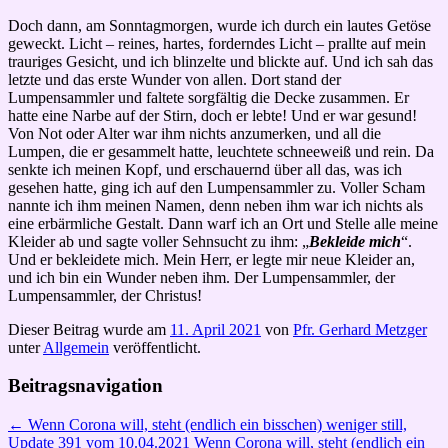
Doch dann, am Sonntagmorgen, wurde ich durch ein lautes Getöse
geweckt. Licht – reines, hartes, forderndes Licht – prallte auf mein
trauriges Gesicht, und ich blinzelte und blickte auf. Und ich sah das
letzte und das erste Wunder von allen. Dort stand der
Lumpensammler und faltete sorgfältig die Decke zusammen. Er
hatte eine Narbe auf der Stirn, doch er lebte! Und er war gesund!
Von Not oder Alter war ihm nichts anzumerken, und all die
Lumpen, die er gesammelt hatte, leuchtete schneeweiß und rein. Da
senkte ich meinen Kopf, und erschauernd über all das, was ich
gesehen hatte, ging ich auf den Lumpensammler zu. Voller Scham
nannte ich ihm meinen Namen, denn neben ihm war ich nichts als
eine erbärmliche Gestalt. Dann warf ich an Ort und Stelle alle meine
Kleider ab und sagte voller Sehnsucht zu ihm: „
Bekleide mich
“.
Und er bekleidete mich. Mein Herr, er legte mir neue Kleider an,
und ich bin ein Wunder neben ihm. Der Lumpensammler, der
Lumpensammler, der Christus!
Dieser Beitrag wurde am
11. April 2021
von
Pfr. Gerhard Metzger
unter
Allgemein
veröffentlicht.
Beitragsnavigation
←
Wenn Corona will, steht (endlich ein bisschen) weniger still,
Update 391 vom 10.04.2021
Wenn Corona will, steht (endlich ein