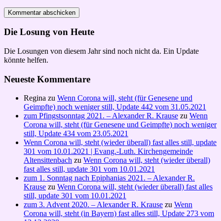
Die Losung von Heute
Die Losungen von diesem Jahr sind noch nicht da. Ein Update
könnte helfen.
Neueste Kommentare
Regina
zu
Wenn Corona will, steht (für Genesene und
Geimpfte) noch weniger still, Update 442 vom 31.05.2021
zum Pfingstsonntag 2021. – Alexander R. Krause
zu
Wenn
Corona will, steht (für Genesene und Geimpfte) noch weniger
still, Update 434 vom 23.05.2021
Wenn Corona will, steht (wieder überall) fast alles still, update
301 vom 10.01.2021 | Evang.-Luth. Kirchengemeinde
Altensittenbach
zu
Wenn Corona will, steht (wieder überall)
fast alles still, update 301 vom 10.01.2021
zum 1. Sonntag nach Epiphanias 2021. – Alexander R.
Krause
zu
Wenn Corona will, steht (wieder überall) fast alles
still, update 301 vom 10.01.2021
zum 3. Advent 2020. – Alexander R. Krause
zu
Wenn
Corona will, steht (in Bayern) fast alles still, Update 273 vom