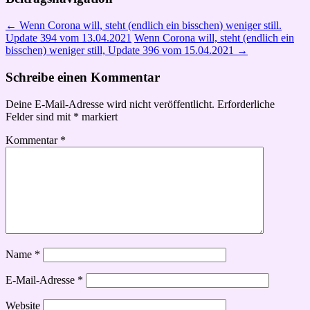
←
Wenn Corona will, steht (endlich ein bisschen) weniger still.
Update 394 vom 13.04.2021
Wenn Corona will, steht (endlich ein
bisschen) weniger still, Update 396 vom 15.04.2021
→
Schreibe einen Kommentar
Deine E-Mail-Adresse wird nicht veröffentlicht.
Erforderliche
Felder sind mit
*
markiert
Kommentar
*
Name
*
E-Mail-Adresse
*
Website