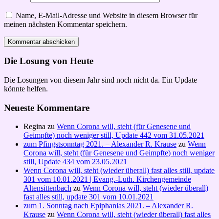
Name, E-Mail-Adresse und Website in diesem Browser für
meinen nächsten Kommentar speichern.
Die Losung von Heute
Die Losungen von diesem Jahr sind noch nicht da. Ein Update
könnte helfen.
Neueste Kommentare
Regina
zu
Wenn Corona will, steht (für Genesene und
Geimpfte) noch weniger still, Update 442 vom 31.05.2021
zum Pfingstsonntag 2021. – Alexander R. Krause
zu
Wenn
Corona will, steht (für Genesene und Geimpfte) noch weniger
still, Update 434 vom 23.05.2021
Wenn Corona will, steht (wieder überall) fast alles still, update
301 vom 10.01.2021 | Evang.-Luth. Kirchengemeinde
Altensittenbach
zu
Wenn Corona will, steht (wieder überall)
fast alles still, update 301 vom 10.01.2021
zum 1. Sonntag nach Epiphanias 2021. – Alexander R.
Krause
zu
Wenn Corona will, steht (wieder überall) fast alles