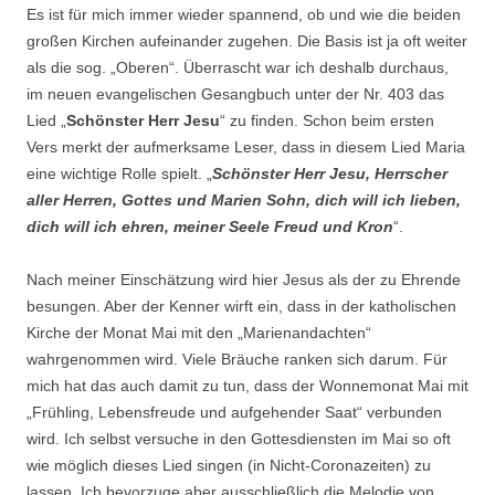
Es ist für mich immer wieder spannend, ob und wie die beiden
großen Kirchen aufeinander zugehen. Die Basis ist ja oft weiter
als die sog. „Oberen“. Überrascht war ich deshalb durchaus,
im neuen evangelischen Gesangbuch unter der Nr. 403 das
Lied „
Schönster Herr Jesu
“ zu finden. Schon beim ersten
Vers merkt der aufmerksame Leser, dass in diesem Lied Maria
eine wichtige Rolle spielt. „
Schönster Herr Jesu, Herrscher
aller Herren, Gottes und Marien Sohn, dich will ich lieben,
dich will ich ehren, meiner Seele Freud und Kron
“.
Nach meiner Einschätzung wird hier Jesus als der zu Ehrende
besungen. Aber der Kenner wirft ein, dass in der katholischen
Kirche der Monat Mai mit den „Marienandachten“
wahrgenommen wird. Viele Bräuche ranken sich darum. Für
mich hat das auch damit zu tun, dass der Wonnemonat Mai mit
„Frühling, Lebensfreude und aufgehender Saat“ verbunden
wird. Ich selbst versuche in den Gottesdiensten im Mai so oft
wie möglich dieses Lied singen (in Nicht-Coronazeiten) zu
lassen. Ich bevorzuge aber ausschließlich die Melodie von