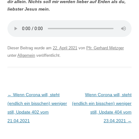
dir allein. Nichts soll mir werden lieber auf Erden als du,
liebster Jesus mein.
Dieser Beitrag wurde am
22. April 2021
von
Pfr. Gerhard Metzger
unter
Allgemein
veröffentlicht.
Beitragsnavigation
←
Wenn Corona will, steht
Wenn Corona will, steht
(endlich ein bisschen) weniger
(endlich ein bisschen) weniger
still, Update 402 vom
still, Update 404 vom
21.04.2021
23.04.2021
→