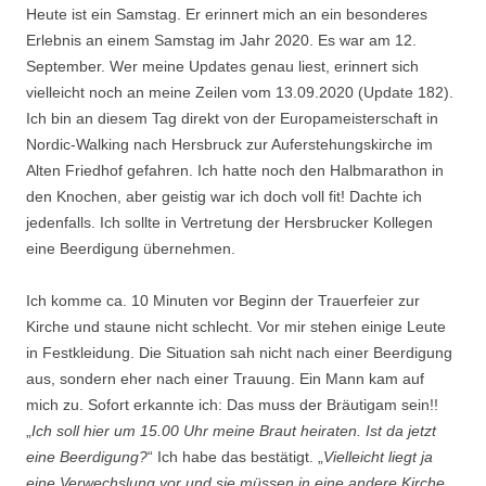
Heute ist ein Samstag. Er erinnert mich an ein besonderes
Erlebnis an einem Samstag im Jahr 2020. Es war am 12.
September. Wer meine Updates genau liest, erinnert sich
vielleicht noch an meine Zeilen vom 13.09.2020 (Update 182).
Ich bin an diesem Tag direkt von der Europameisterschaft in
Nordic-Walking nach Hersbruck zur Auferstehungskirche im
Alten Friedhof gefahren. Ich hatte noch den Halbmarathon in
den Knochen, aber geistig war ich doch voll fit! Dachte ich
jedenfalls. Ich sollte in Vertretung der Hersbrucker Kollegen
eine Beerdigung übernehmen.
Ich komme ca. 10 Minuten vor Beginn der Trauerfeier zur
Kirche und staune nicht schlecht. Vor mir stehen einige Leute
in Festkleidung. Die Situation sah nicht nach einer Beerdigung
aus, sondern eher nach einer Trauung. Ein Mann kam auf
mich zu. Sofort erkannte ich: Das muss der Bräutigam sein!!
„
Ich soll hier um 15.00 Uhr meine Braut heiraten. Ist da jetzt
eine Beerdigung?
“ Ich habe das bestätigt. „
Vielleicht liegt ja
eine Verwechslung vor und sie müssen in eine andere Kirche.