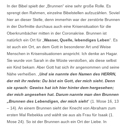
In der Bibel spielt der „Brunnen“ eine sehr große Rolle. Es
sprengt den Rahmen, einzelne Bibelstellen aufzuzählen. Soviel
hier an dieser Stelle, denn immerhin war der zerstörte Brunnen
in der Dorfmitte durchaus auch eine Krisensituation für die
Oberkrumbächer mitten in der Coronakrise. Brunnen ist
natürlich ein Ort für „
Wasser, Quelle, lebendiges Leben
“. Es
ist auch ein Ort, an dem Gott in besonderer Art und Weise
Menschen in Krisensituationen anspricht. Ich denke an Hagar.
Sie wurde von Sarah in die Wüste verstoßen, als diese selbst
ein Kind bekam. Aber Gott hat sich ihr angenommen und seine
Nähe verheißen. „
Und sie nannte den Namen des HERRN,
der mit ihr redete: Du bist ein Gott, der mich sieht. Denn
sie sprach: Gewiss hat ich hier hinter dem hergesehen;
der mich angesehen hat. Darum nannte man den Brunnen
„Brunnen des Lebendigen, der mich sieht
“ (1. Mose 16, 13
– 14). An einem Brunnen sieht der Knecht von Abraham zum
ersten Mal Rebekka und wählt sie aus als Frau für Isaak (1.
Mose 24). So ist der Brunnen auch ein Ort der Liebe. In