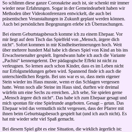
So schlimm diese ganze Coronakrise auch ist, sie schenkt mir immer
wieder neue Erfahrungen. Sogar in der Gemeindearbeit haben wir
Methoden über Videokonferenzen entwickelt, die auch bei
präsentischen Veranstaltungen in Zukunft geplant werden können.
Auch bei persönlichen Begegnungen erlebe ich Überraschungen.
Bei einem Geburtstagsbesuch komme ich zu einem Ehepaar. Vor
mir liegt auf dem Tisch das Spielfeld von „Mensch, ärgere dich
nicht“. Sofort kommen in mir Kindheitserinnerungen hoch. Weit
über mehrere hundert Mal habe ich dieses Spiel von Kind an bis ins
Erwachsenenalter gespielt. Irgendwann habe ich auch die Variante
„Pachisi“ kennengelernt. Der pädagogische Effekt ist nicht zu
verleugnen. So lernen auch schon Kinder, dass es im Leben nicht
nur Erfolgsmeldungen geben wird. Spannend finde ich auch die
unterschiedlichen Regeln. Bei uns war es so, dass mein eigener
Stein wieder ins Haus musste, wenn er das Schlagen vergessen
hatte. Wenn noch alle Steine im Haus sind, durften wir dreimal
würfeln um eine Sechs zu erreichen. „Ich sehe, Sie spielen gerne
„Mensch ärgere dich nicht“. Das habe ich zum Ehepaar gesagt und
mich spontan für eine Spielrunde angeboten. Gesagt – getan. Das
Ehepaar wird das vermutlich nicht vergessen, dass der Pfarrer mit
ihnen beim Geburtstagsbesuch gespielt hat (und ich auch nicht). Es
hat mir wieder sehr viel Spaß gemacht.
Bei diesem Spiel gibt es eine Situation, die wirklich ärgerlich ist: