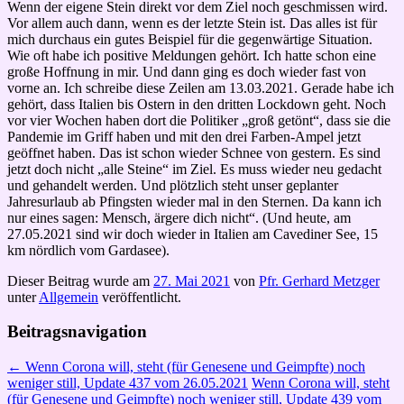
Wenn der eigene Stein direkt vor dem Ziel noch geschmissen wird.
Vor allem auch dann, wenn es der letzte Stein ist. Das alles ist für
mich durchaus ein gutes Beispiel für die gegenwärtige Situation.
Wie oft habe ich positive Meldungen gehört. Ich hatte schon eine
große Hoffnung in mir. Und dann ging es doch wieder fast von
vorne an. Ich schreibe diese Zeilen am 13.03.2021. Gerade habe ich
gehört, dass Italien bis Ostern in den dritten Lockdown geht. Noch
vor vier Wochen haben dort die Politiker „groß getönt“, dass sie die
Pandemie im Griff haben und mit den drei Farben-Ampel jetzt
geöffnet haben. Das ist schon wieder Schnee von gestern. Es sind
jetzt doch nicht „alle Steine“ im Ziel. Es muss wieder neu gedacht
und gehandelt werden. Und plötzlich steht unser geplanter
Jahresurlaub ab Pfingsten wieder mal in den Sternen. Da kann ich
nur eines sagen: Mensch, ärgere dich nicht“. (Und heute, am
27.05.2021 sind wir doch wieder in Italien am Cavediner See, 15
km nördlich vom Gardasee).
Dieser Beitrag wurde am
27. Mai 2021
von
Pfr. Gerhard Metzger
unter
Allgemein
veröffentlicht.
Beitragsnavigation
←
Wenn Corona will, steht (für Genesene und Geimpfte) noch
weniger still, Update 437 vom 26.05.2021
Wenn Corona will, steht
(für Genesene und Geimpfte) noch weniger still, Update 439 vom