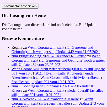
Die Losung von Heute
Die Losungen von diesem Jahr sind noch nicht da. Ein Update
könnte helfen.
Neueste Kommentare
Regina
zu
Wenn Corona will, steht (für Genesene und
Geimpfte) noch weniger still, Update 442 vom 31.05.2021
zum Pfingstsonntag 2021. – Alexander R. Krause
zu
Wenn
Corona will, steht (für Genesene und Geimpfte) noch weniger
still, Update 434 vom 23.05.2021
Wenn Corona will, steht (wieder überall) fast alles still, update
301 vom 10.01.2021 | Evang.-Luth. Kirchengemeinde
Altensittenbach
zu
Wenn Corona will, steht (wieder überall)
fast alles still, update 301 vom 10.01.2021
zum 1. Sonntag nach Epiphanias 2021. – Alexander R.
Krause
zu
Wenn Corona will, steht (wieder überall) fast alles
still, update 301 vom 10.01.2021
zum 3. Advent 2020. – Alexander R. Krause
zu
Wenn
Corona will, steht (in Bayern) fast alles still, Update 273 vom