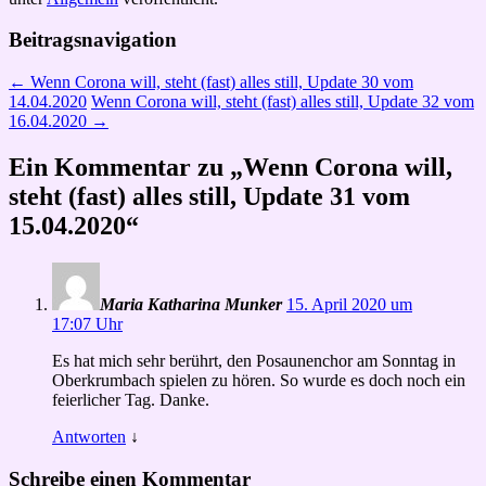
Beitragsnavigation
←
Wenn Corona will, steht (fast) alles still, Update 30 vom
14.04.2020
Wenn Corona will, steht (fast) alles still, Update 32 vom
16.04.2020
→
Ein Kommentar zu „
Wenn Corona will,
steht (fast) alles still, Update 31 vom
15.04.2020
“
Maria Katharina Munker
15. April 2020 um
17:07 Uhr
Es hat mich sehr berührt, den Posaunenchor am Sonntag in
Oberkrumbach spielen zu hören. So wurde es doch noch ein
feierlicher Tag. Danke.
Antworten
↓
Schreibe einen Kommentar