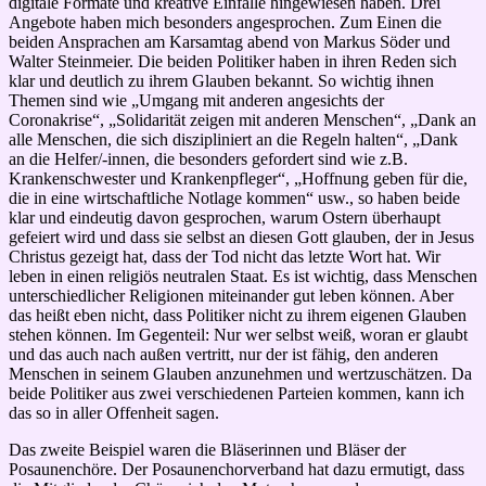
digitale Formate und kreative Einfälle hingewiesen haben. Drei
Angebote haben mich besonders angesprochen. Zum Einen die
beiden Ansprachen am Karsamtag abend von Markus Söder und
Walter Steinmeier. Die beiden Politiker haben in ihren Reden sich
klar und deutlich zu ihrem Glauben bekannt. So wichtig ihnen
Themen sind wie „Umgang mit anderen angesichts der
Coronakrise“, „Solidarität zeigen mit anderen Menschen“, „Dank an
alle Menschen, die sich diszipliniert an die Regeln halten“, „Dank
an die Helfer/-innen, die besonders gefordert sind wie z.B.
Krankenschwester und Krankenpfleger“, „Hoffnung geben für die,
die in eine wirtschaftliche Notlage kommen“ usw., so haben beide
klar und eindeutig davon gesprochen, warum Ostern überhaupt
gefeiert wird und dass sie selbst an diesen Gott glauben, der in Jesus
Christus gezeigt hat, dass der Tod nicht das letzte Wort hat. Wir
leben in einen religiös neutralen Staat. Es ist wichtig, dass Menschen
unterschiedlicher Religionen miteinander gut leben können. Aber
das heißt eben nicht, dass Politiker nicht zu ihrem eigenen Glauben
stehen können. Im Gegenteil: Nur wer selbst weiß, woran er glaubt
und das auch nach außen vertritt, nur der ist fähig, den anderen
Menschen in seinem Glauben anzunehmen und wertzuschätzen. Da
beide Politiker aus zwei verschiedenen Parteien kommen, kann ich
das so in aller Offenheit sagen.
Das zweite Beispiel waren die Bläserinnen und Bläser der
Posaunenchöre. Der Posaunenchorverband hat dazu ermutigt, dass