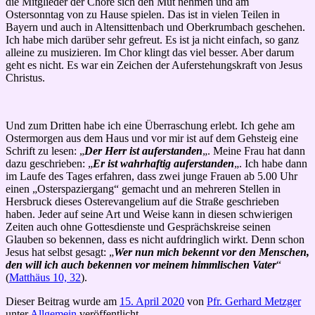
die Mitglieder der Chöre sich den Mut nehmen und am
Ostersonntag von zu Hause spielen. Das ist in vielen Teilen in
Bayern und auch in Altensittenbach und Oberkrumbach geschehen.
Ich habe mich darüber sehr gefreut. Es ist ja nicht einfach, so ganz
alleine zu musizieren. Im Chor klingt das viel besser. Aber darum
geht es nicht. Es war ein Zeichen der Auferstehungskraft von Jesus
Christus.
Und zum Dritten habe ich eine Überraschung erlebt. Ich gehe am
Ostermorgen aus dem Haus und vor mir ist auf dem Gehsteig eine
Schrift zu lesen: „
Der Herr ist auferstanden
„. Meine Frau hat dann
dazu geschrieben: „
Er ist wahrhaftig auferstanden
„. Ich habe dann
im Laufe des Tages erfahren, dass zwei junge Frauen ab 5.00 Uhr
einen „Osterspaziergang“ gemacht und an mehreren Stellen in
Hersbruck dieses Osterevangelium auf die Straße geschrieben
haben. Jeder auf seine Art und Weise kann in diesen schwierigen
Zeiten auch ohne Gottesdienste und Gesprächskreise seinen
Glauben so bekennen, dass es nicht aufdringlich wirkt. Denn schon
Jesus hat selbst gesagt: „
Wer nun mich bekennt vor den Menschen,
den will ich auch bekennen vor meinem himmlischen Vater
“
(
Matthäus 10, 32
).
Dieser Beitrag wurde am
15. April 2020
von
Pfr. Gerhard Metzger
unter
Allgemein
veröffentlicht.