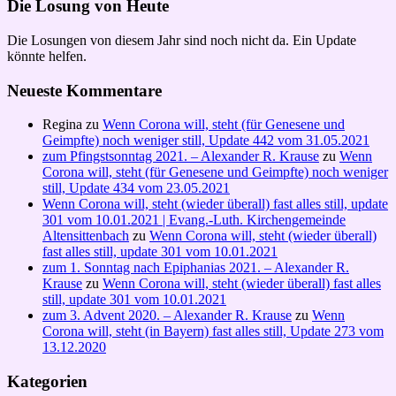
Die Losung von Heute
Die Losungen von diesem Jahr sind noch nicht da. Ein Update
könnte helfen.
Neueste Kommentare
Regina
zu
Wenn Corona will, steht (für Genesene und
Geimpfte) noch weniger still, Update 442 vom 31.05.2021
zum Pfingstsonntag 2021. – Alexander R. Krause
zu
Wenn
Corona will, steht (für Genesene und Geimpfte) noch weniger
still, Update 434 vom 23.05.2021
Wenn Corona will, steht (wieder überall) fast alles still, update
301 vom 10.01.2021 | Evang.-Luth. Kirchengemeinde
Altensittenbach
zu
Wenn Corona will, steht (wieder überall)
fast alles still, update 301 vom 10.01.2021
zum 1. Sonntag nach Epiphanias 2021. – Alexander R.
Krause
zu
Wenn Corona will, steht (wieder überall) fast alles
still, update 301 vom 10.01.2021
zum 3. Advent 2020. – Alexander R. Krause
zu
Wenn
Corona will, steht (in Bayern) fast alles still, Update 273 vom
13.12.2020
Kategorien