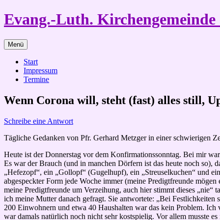
Zum
Evang.-Luth. Kirchengemeind
Inhalt
springen
Menü
Start
Impressum
Termine
Wenn Corona will, steht (fast) alles still,
Schreibe eine Antwort
Tägliche Gedanken von Pfr. Gerhard Metzger in einer schwierigen Ze
Heute ist der Donnerstag vor dem Konfirmationssonntag. Bei mir war
Es war der Brauch (und in manchen Dörfern ist das heute noch so), 
„Hefezopf“, ein „Gollopf“ (Gugelhupf), ein „Streuselkuchen“ und ein
abgespeckter Form jede Woche immer (meine Predigtfreunde mögen es 
meine Predigtfreunde um Verzeihung, auch hier stimmt dieses „nie“ t
ich meine Mutter danach gefragt. Sie antwortete: „Bei Festlichkeiten
200 Einwohnern und etwa 40 Haushalten war das kein Problem. Ich ver
war damals natürlich noch nicht sehr kostspielig. Vor allem musste es