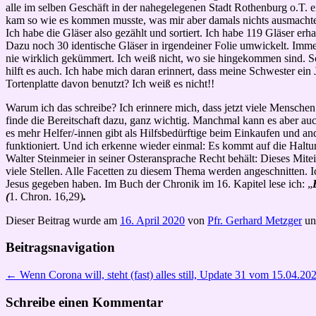
alle im selben Geschäft in der nahegelegenen Stadt Rothenburg o.T. 
kam so wie es kommen musste, was mir aber damals nichts ausmachte. 
Ich habe die Gläser also gezählt und sortiert. Ich habe 119 Gläser er
Dazu noch 30 identische Gläser in irgendeiner Folie umwickelt. Imme
nie wirklich gekümmert. Ich weiß nicht, wo sie hingekommen sind. Sch
hilft es auch. Ich habe mich daran erinnert, dass meine Schwester ein 
Tortenplatte davon benutzt? Ich weiß es nicht!!
Warum ich das schreibe? Ich erinnere mich, dass jetzt viele Menschen
finde die Bereitschaft dazu, ganz wichtig. Manchmal kann es aber auch 
es mehr Helfer/-innen gibt als Hilfsbedürftige beim Einkaufen und ande
funktioniert. Und ich erkenne wieder einmal: Es kommt auf die Haltun
Walter Steinmeier in seiner Osteransprache Recht behält: Dieses Mit
viele Stellen. Alle Facetten zu diesem Thema werden angeschnitten. 
Jesus gegeben haben. Im Buch der Chronik im 16. Kapitel lese ich: „
(
1. Chron. 16,29)
.
Dieser Beitrag wurde am
16. April 2020
von
Pfr. Gerhard Metzger
un
Beitragsnavigation
←
Wenn Corona will, steht (fast) alles still, Update 31 vom 15.04.20
Schreibe einen Kommentar