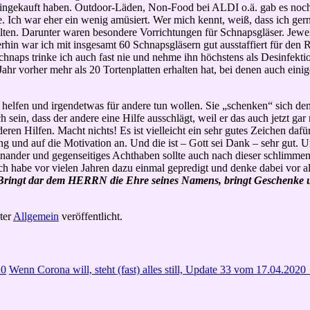
eingekauft haben. Outdoor-Läden, Non-Food bei ALDI o.ä. gab es noch 
Ich war eher ein wenig amüsiert. Wer mich kennt, weiß, dass ich gerne
halten. Darunter waren besondere Vorrichtungen für Schnapsgläser. Jewe
rhin war ich mit insgesamt 60 Schnapsgläsern gut ausstaffiert für den
naps trinke ich auch fast nie und nehme ihn höchstens als Desinfektio
Jahr vorher mehr als 20 Tortenplatten erhalten hat, bei denen auch eini
 helfen und irgendetwas für andere tun wollen. Sie „schenken“ sich dem
sein, dass der andere eine Hilfe ausschlägt, weil er das auch jetzt gar
ren Hilfen. Macht nichts! Es ist vielleicht ein sehr gutes Zeichen dafü
g und auf die Motivation an. Und die ist – Gott sei Dank – sehr gut. U
einander und gegenseitiges Achthaben sollte auch nach dieser schlimme
Ich habe vor vielen Jahren dazu einmal gepredigt und denke dabei vor 
Bringt dar dem HERRN die Ehre seines Namens, bringt Geschenke 
ter
Allgemein
veröffentlicht.
20
Wenn Corona will, steht (fast) alles still, Update 33 vom 17.04.2020