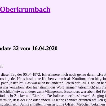
e Oberkrumbach
 Update 32 vom 16.04.2020
it
 dieser Tag der 06.04.1972. Ich erinnere mich noch genau daran. „Heut
dass in jedes Haus bestimmte Kuchen von mir als Konfirmanden hingebr
 paar „Küchle“. Das war auch bei anderen Feiern der Fall. Und ich ha
mir verzeihen, aber hier stimmt das Wort „immer“ tatsächlich) am Fre
atsächlich) etwas anderes zum Mittagessen. Besonders war aber: Bei F
 sind mehr Zucker und Eier drin. Deshalb schmeckt es besser“. So ging 
mute, dass der eine oder andere Leser das ähnlich erfahren hat. Ich 
 nützlich sein. Jungs erhielten in erster Linie Gläser, Mädchen bekamen