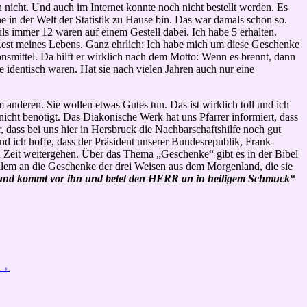
nicht. Und auch im Internet konnte noch nicht bestellt werden. Es
 in der Welt der Statistik zu Hause bin. Das war damals schon so.
ils immer 12 waren auf einem Gestell dabei. Ich habe 5 erhalten.
 Rest meines Lebens. Ganz ehrlich: Ich habe mich um diese Geschenke
nsmittel. Da hilft er wirklich nach dem Motto: Wenn es brennt, dann
ge identisch waren. Hat sie nach vielen Jahren auch nur eine
 anderen. Sie wollen etwas Gutes tun. Das ist wirklich toll und ich
 nicht benötigt. Das Diakonische Werk hat uns Pfarrer informiert, dass
r, dass bei uns hier in Hersbruck die Nachbarschaftshilfe noch gut
nd ich hoffe, dass der Präsident unserer Bundesrepublik, Frank-
n Zeit weitergehen. Über das Thema „Geschenke“ gibt es in der Bibel
allem an die Geschenke der drei Weisen aus dem Morgenland, die sie
und kommt vor ihn und betet den HERR an in heiligem Schmuck“
→