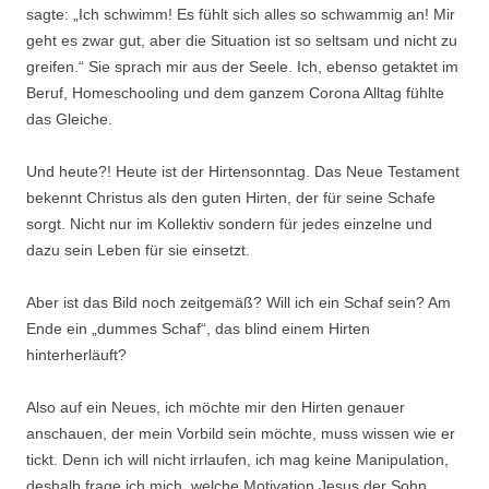
sagte: „Ich schwimm! Es fühlt sich alles so schwammig an! Mir
geht es zwar gut, aber die Situation ist so seltsam und nicht zu
greifen.“ Sie sprach mir aus der Seele. Ich, ebenso getaktet im
Beruf, Homeschooling und dem ganzem Corona Alltag fühlte
das Gleiche.
Und heute?! Heute ist der Hirtensonntag. Das Neue Testament
bekennt Christus als den guten Hirten, der für seine Schafe
sorgt. Nicht nur im Kollektiv sondern für jedes einzelne und
dazu sein Leben für sie einsetzt.
Aber ist das Bild noch zeitgemäß? Will ich ein Schaf sein? Am
Ende ein „dummes Schaf“, das blind einem Hirten
hinterherläuft?
Also auf ein Neues, ich möchte mir den Hirten genauer
anschauen, der mein Vorbild sein möchte, muss wissen wie er
tickt. Denn ich will nicht irrlaufen, ich mag keine Manipulation,
deshalb frage ich mich, welche Motivation Jesus der Sohn