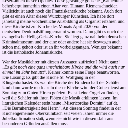
Leser/-innen dieser Updates. Diese gewaltige gotische „Kathedrale“
beherbergt immerhin einen Altar von Tilmann Riemenschneider.
Vielleicht ist auch noch die Franziskanerkirche bekannt. Auch dort
gibt es einen Altar dieses Würzburger Künstlers. Ich habe dort
jahrelang meine wöchentliche Ausbildung als Organist erfahren und
diese Kirche ist zur Kirche des Monats April 2020 von der
deutschen Denkmalstiftung ernannt worden. Dann gibt es noch die
evangelische Heilig-Geist-Kirche. Sie liegt ganz nah beim deutschen
Kriminalmuseum und der eine oder andere hat sie deswegen auch
schon mal gehört oder ist an ihr vorbeigegangen. Weniger bekannt
ist die katholische Johanniskirche.
War der Musiklehrer mit diesen Aussagen zufrieden? Nicht ganz!
„
Es gibt noch eine ganz unscheinbare Kirche und die wird auch nur
einmal im Jahr benutzt
“. Keiner konnte seine Frage beantworten.
Die Lösung: Es gibt die Kirche St. Wolfgang in der
Klingentorbastei. Es war die Kirche der Bruderschaft der Schäfer.
Und dann wurde mir klar: In dieser Kirche wird der Gottesdienst am
Sonntag zum Guten Hirten gefeiert. Es ist keine Orgel zu finden,
weil die Schäfer mit ihren Flöten die Musik erklingen lassen. Im
liturgischen Kalender steht heute „Misericordias Domini“ auf dt.
„Die Barmherzigkeit des Herrn“. An diesem Sonntag findet in der
Kirchengemeinde Oberkrumbach seit vielen Jahren immer die
Jubelkonfirmation statt, wenn sie nicht wie in diesem Jahr aus
besonderen Gründen ausfallen muss.