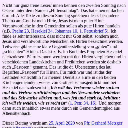
Nicht nur ganz treue Leser/-innen kennen den zweiten Sonntag nach
Ostern unter dem Namen „Hirtensonntag“. Das hat einen einfachen
Grund: Alle Texte zu diesem Sonntag sprechen dieses besondere
Thema an: Gott ist mein Hirte, Jesus ist mein guter Hirte,
Verantwortliche in den Gemeinden sollen als gute Hirten handeln
(z.B.
Psalm 23
,
Hesekiel 34
,
Johannes 10
,
1. Petrusbrief 5
). Ich
finde es sehr interessant, dass nicht nur Gott selbst, sondern auch
Jesus und verantwortliche Menschen als Hirten bezeichnet werden.
Teilweise gibt es eine klare Gegenüberstellung von „guten“ und
„schlechten“ Hirten. Das ist z. B. im Buch des Propheten Hesekiel
nachzulesen. Pfarrer/-innen werden mit den Hirten verglichen und in
verschiedenen Landeskirchen und Freikirchen werden sie deshalb
auch „Pastoren“ genannt. Das ist die dt. Übersetzung des lat.
Begriffes „Pastores“ für Hirten. Für mich war und ist das der
Leitfaden schlechthin für meinen Dienst als Hirte in den beiden
Kirchengemeinden, wie es von Gott selbst ausgedrückt und bei
Hesekiel nachzulesen ist: „
Ich will das Verlorene wieder suchen
und das Verirrte zurückbringen und das Verwundete verbinden
und das Schwache stärken und, was fett und stark ist, behüten;
ich will sie weiden, wie es recht ist
“ (
1. Petr. 34, 16
). Und morgen
dann auch inhaltlich etwas mehr durch ein Gemeindemitglied aus
Altensittenbach.
Dieser Beitrag wurde am
25. April 2020
von
Pfr. Gerhard Metzger