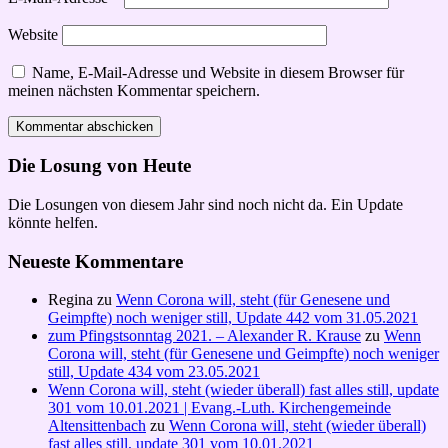
Website
Name, E-Mail-Adresse und Website in diesem Browser für
meinen nächsten Kommentar speichern.
Die Losung von Heute
Die Losungen von diesem Jahr sind noch nicht da. Ein Update
könnte helfen.
Neueste Kommentare
Regina
zu
Wenn Corona will, steht (für Genesene und
Geimpfte) noch weniger still, Update 442 vom 31.05.2021
zum Pfingstsonntag 2021. – Alexander R. Krause
zu
Wenn
Corona will, steht (für Genesene und Geimpfte) noch weniger
still, Update 434 vom 23.05.2021
Wenn Corona will, steht (wieder überall) fast alles still, update
301 vom 10.01.2021 | Evang.-Luth. Kirchengemeinde
Altensittenbach
zu
Wenn Corona will, steht (wieder überall)
fast alles still, update 301 vom 10.01.2021