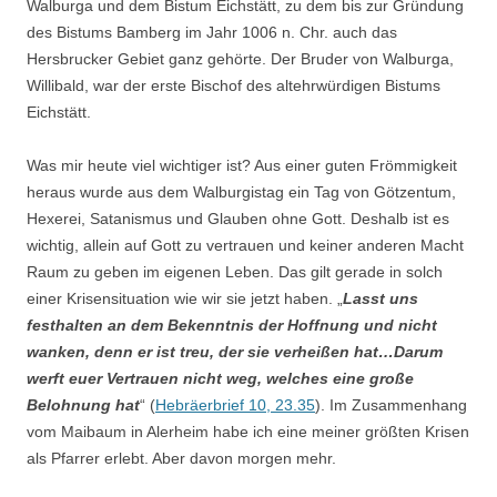
Walburga und dem Bistum Eichstätt, zu dem bis zur Gründung
des Bistums Bamberg im Jahr 1006 n. Chr. auch das
Hersbrucker Gebiet ganz gehörte. Der Bruder von Walburga,
Willibald, war der erste Bischof des altehrwürdigen Bistums
Eichstätt.
Was mir heute viel wichtiger ist? Aus einer guten Frömmigkeit
heraus wurde aus dem Walburgistag ein Tag von Götzentum,
Hexerei, Satanismus und Glauben ohne Gott. Deshalb ist es
wichtig, allein auf Gott zu vertrauen und keiner anderen Macht
Raum zu geben im eigenen Leben. Das gilt gerade in solch
einer Krisensituation wie wir sie jetzt haben. „
Lasst uns
festhalten an dem Bekenntnis der Hoffnung und nicht
wanken, denn er ist treu, der sie verheißen hat…Darum
werft euer Vertrauen nicht weg, welches eine große
Belohnung hat
“ (
Hebräerbrief 10, 23.35
). Im Zusammenhang
vom Maibaum in Alerheim habe ich eine meiner größten Krisen
als Pfarrer erlebt. Aber davon morgen mehr.