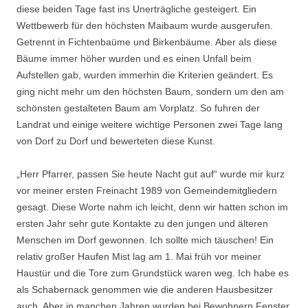
diese beiden Tage fast ins Unerträgliche gesteigert. Ein
Wettbewerb für den höchsten Maibaum wurde ausgerufen.
Getrennt in Fichtenbaüme und Birkenbäume. Aber als diese
Bäume immer höher wurden und es einen Unfall beim
Aufstellen gab, wurden immerhin die Kriterien geändert. Es
ging nicht mehr um den höchsten Baum, sondern um den am
schönsten gestalteten Baum am Vorplatz. So fuhren der
Landrat und einige weitere wichtige Personen zwei Tage lang
von Dorf zu Dorf und bewerteten diese Kunst.
„Herr Pfarrer, passen Sie heute Nacht gut auf“ wurde mir kurz
vor meiner ersten Freinacht 1989 von Gemeindemitgliedern
gesagt. Diese Worte nahm ich leicht, denn wir hatten schon im
ersten Jahr sehr gute Kontakte zu den jungen und älteren
Menschen im Dorf gewonnen. Ich sollte mich täuschen! Ein
relativ großer Haufen Mist lag am 1. Mai früh vor meiner
Haustür und die Tore zum Grundstück waren weg. Ich habe es
als Schabernack genommen wie die anderen Hausbesitzer
auch. Aber in manchen Jahren wurden bei Bewohnern Fenster