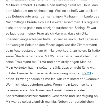
Maibaum entfernt. Er hatte einen Auftrag direkt am Haus, das
dem Maibaum am nächsten lag. Weil es so heiß war, stellt er
das Betriebsauto unter den schattigen Maibaum. Im Laufe des
Nachmittages braute sich ein Gewitter zusammen. Es regnete
nicht, aber es gab einen einzigen furchtbaren Schlag. Er war
so laut, dass meiner Frau gleich klar war, dass ein Blitz
irgendwo eingeschlagen hatte. So war es auch. Und genau in
der wenigen Sekunde des Einschlages war der Zimmermann
beim Auto gestanden um ein Handwerkgerät zu holen. Er hatte
keine Überlebenschance. Mit 35 Jahren ist er verstorben und
seine Frau stand mit Firma und dem dreijährigen Kind da.
Mein Vertreter hat mir später erzählt, dass er nicht fähig war,
mit der Familie den bei einer Aussegnung üblichen
Ps 23
zu
beten. Er war genauso alt wie ich. Mir kam sofort der Gedanke:
Wenn ich jetzt gestorben wäre. Wenn mein Leben so kurz
gewesen wäre! Nach meinem Heimkommen aus der
Konfirmandenrüstzeit standen Gespräche und Beerdigung an.
Mir war es selbst ziemlich mulmig. Neben der persönlichen