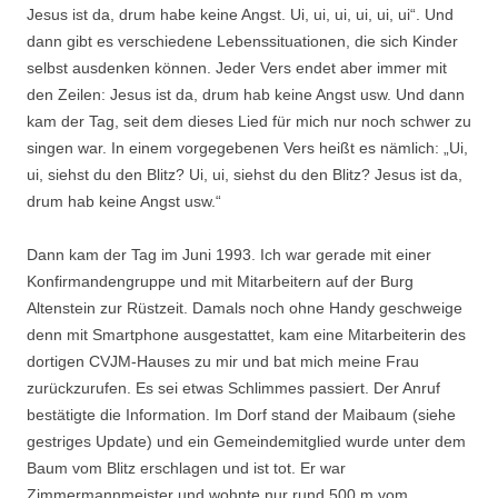
Jesus ist da, drum habe keine Angst. Ui, ui, ui, ui, ui, ui“. Und
dann gibt es verschiedene Lebenssituationen, die sich Kinder
selbst ausdenken können. Jeder Vers endet aber immer mit
den Zeilen: Jesus ist da, drum hab keine Angst usw. Und dann
kam der Tag, seit dem dieses Lied für mich nur noch schwer zu
singen war. In einem vorgegebenen Vers heißt es nämlich: „Ui,
ui, siehst du den Blitz? Ui, ui, siehst du den Blitz? Jesus ist da,
drum hab keine Angst usw.“
Dann kam der Tag im Juni 1993. Ich war gerade mit einer
Konfirmandengruppe und mit Mitarbeitern auf der Burg
Altenstein zur Rüstzeit. Damals noch ohne Handy geschweige
denn mit Smartphone ausgestattet, kam eine Mitarbeiterin des
dortigen CVJM-Hauses zu mir und bat mich meine Frau
zurückzurufen. Es sei etwas Schlimmes passiert. Der Anruf
bestätigte die Information. Im Dorf stand der Maibaum (siehe
gestriges Update) und ein Gemeindemitglied wurde unter dem
Baum vom Blitz erschlagen und ist tot. Er war
Zimmermannmeister und wohnte nur rund 500 m vom