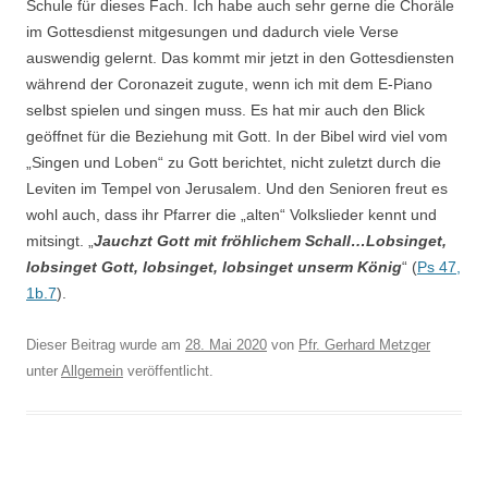
Schule für dieses Fach. Ich habe auch sehr gerne die Choräle
im Gottesdienst mitgesungen und dadurch viele Verse
auswendig gelernt. Das kommt mir jetzt in den Gottesdiensten
während der Coronazeit zugute, wenn ich mit dem E-Piano
selbst spielen und singen muss. Es hat mir auch den Blick
geöffnet für die Beziehung mit Gott. In der Bibel wird viel vom
„Singen und Loben“ zu Gott berichtet, nicht zuletzt durch die
Leviten im Tempel von Jerusalem. Und den Senioren freut es
wohl auch, dass ihr Pfarrer die „alten“ Volkslieder kennt und
mitsingt. „
Jauchzt Gott mit fröhlichem Schall…Lobsinget,
lobsinget Gott, lobsinget, lobsinget unserm König
“ (
Ps 47,
1b.7
).
Dieser Beitrag wurde am
28. Mai 2020
von
Pfr. Gerhard Metzger
unter
Allgemein
veröffentlicht.