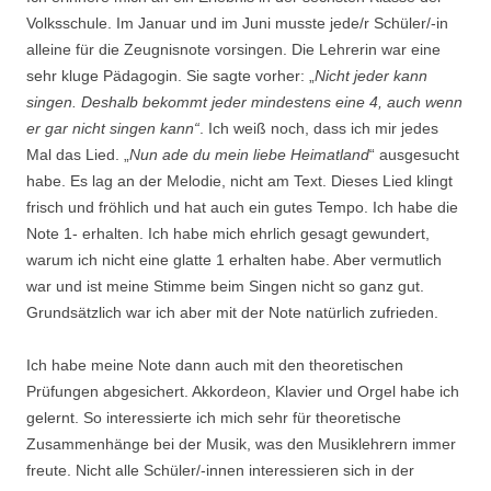
Volksschule. Im Januar und im Juni musste jede/r Schüler/-in
alleine für die Zeugnisnote vorsingen. Die Lehrerin war eine
sehr kluge Pädagogin. Sie sagte vorher: „
Nicht jeder kann
singen. Deshalb bekommt jeder mindestens eine 4, auch wenn
er gar nicht singen kann“
. Ich weiß noch, dass ich mir jedes
Mal das Lied. „
Nun ade du mein liebe Heimatland
“ ausgesucht
habe. Es lag an der Melodie, nicht am Text. Dieses Lied klingt
frisch und fröhlich und hat auch ein gutes Tempo. Ich habe die
Note 1- erhalten. Ich habe mich ehrlich gesagt gewundert,
warum ich nicht eine glatte 1 erhalten habe. Aber vermutlich
war und ist meine Stimme beim Singen nicht so ganz gut.
Grundsätzlich war ich aber mit der Note natürlich zufrieden.
Ich habe meine Note dann auch mit den theoretischen
Prüfungen abgesichert. Akkordeon, Klavier und Orgel habe ich
gelernt. So interessierte ich mich sehr für theoretische
Zusammenhänge bei der Musik, was den Musiklehrern immer
freute. Nicht alle Schüler/-innen interessieren sich in der