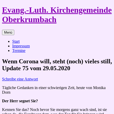
Zum
Evang.-Luth. Kirchengemeinde
Inhalt
springen
Oberkrumbach
Menü
Start
Impressum
Termine
Wenn Corona will, steht (noch) vieles still,
Update 75 vom 29.05.2020
Schreibe eine Antwort
Tägliche Gedanken in einer schwierigen Zeit, heute von Monika
Dorn
Der Herr segnet Sie?
Kennen Sie das? Noch bevor Sie morgens ganz wach sind, ist sie