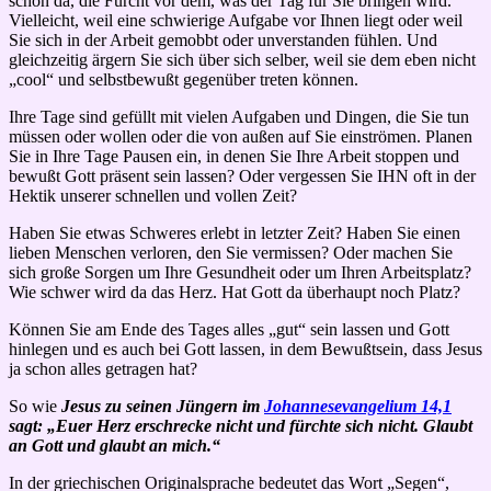
schon da, die Furcht vor dem, was der Tag für Sie bringen wird.
Vielleicht, weil eine schwierige Aufgabe vor Ihnen liegt oder weil
Sie sich in der Arbeit gemobbt oder unverstanden fühlen. Und
gleichzeitig ärgern Sie sich über sich selber, weil sie dem eben nicht
„cool“ und selbstbewußt gegenüber treten können.
Ihre Tage sind gefüllt mit vielen Aufgaben und Dingen, die Sie tun
müssen oder wollen oder die von außen auf Sie einströmen. Planen
Sie in Ihre Tage Pausen ein, in denen Sie Ihre Arbeit stoppen und
bewußt Gott präsent sein lassen? Oder vergessen Sie IHN oft in der
Hektik unserer schnellen und vollen Zeit?
Haben Sie etwas Schweres erlebt in letzter Zeit? Haben Sie einen
lieben Menschen verloren, den Sie vermissen? Oder machen Sie
sich große Sorgen um Ihre Gesundheit oder um Ihren Arbeitsplatz?
Wie schwer wird da das Herz. Hat Gott da überhaupt noch Platz?
Können Sie am Ende des Tages alles „gut“ sein lassen und Gott
hinlegen und es auch bei Gott lassen, in dem Bewußtsein, dass Jesus
ja schon alles getragen hat?
So wie
Jesus zu seinen Jüngern im
Johannesevangelium 14,1
sagt: „Euer Herz erschrecke nicht und fürchte sich nicht. Glaubt
an Gott und glaubt an mich.“
In der griechischen Originalsprache bedeutet das Wort „Segen“,