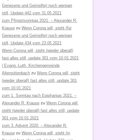
Genesene und Geimpfte) noch weniger
still, Update 442 vom 31.05.2021
zum Pfingstsonntag 2021. – Alexander R.
Krause
zu
Wenn Corona will, steht (für
Genesene und Geimpfte) noch weniger
still, Update 434 vom 23.05.2021
Wenn Corona will, steht (wieder überall)
fast alles still, update 301 vom 10.01.2021
| Evang.-Luth. Kirchengemeinde
Altensittenbach
zu
Wenn Corona will, steht
(wieder überall) fast alles still, update 301
vom 10.01.2021
zum 1. Sonntag nach Epiphanias 2021. –
Alexander R. Krause
zu
Wenn Corona will,
steht (wieder überall) fast alles still, update
301 vom 10.01.2021
zum 3. Advent 2020. – Alexander R.
Krause
zu
Wenn Corona will, steht (in