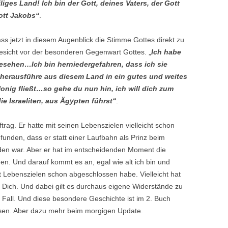
iliges Land! Ich bin der Gott, deines Vaters, der Gott
ott Jakobs“
.
ss jetzt in diesem Augenblick die Stimme Gottes direkt zu
ngesicht vor der besonderen Gegenwart Gottes. „
Ich habe
esehen…Ich bin herniedergefahren, dass ich sie
 herausführe aus diesem Land in ein gutes und weites
Honig fließt…so gehe du nun hin, ich will dich zum
e Israeliten, aus Ägypten führst“
.
ag. Er hatte mit seinen Lebenszielen vielleicht schon
funden, dass er statt einer Laufbahn als Prinz beim
rden war. Aber er hat im entscheidenden Moment die
n. Und darauf kommt es an, egal wie alt ich bin und
it Lebenszielen schon abgeschlossen habe. Vielleicht hat
 Dich. Und dabei gilt es durchaus eigene Widerstände zu
Fall. Und diese besondere Geschichte ist im 2. Buch
esen. Aber dazu mehr beim morgigen Update.