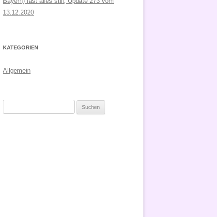
Bayern) fast alles still, Update 273 vom
13.12.2020
KATEGORIEN
Allgemein
Suchen
nach: