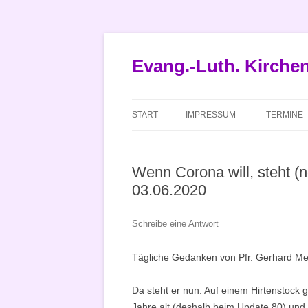
Zum
Inhalt
springen
Evang.-Luth. Kirch
START
IMPRESSUM
TERMINE
Wenn Corona will, steht (n
03.06.2020
Schreibe eine Antwort
Tägliche Gedanken von Pfr. Gerhard Met
Da steht er nun. Auf einem Hirtenstock g
Jahre alt (deshalb beim Update 80) und 