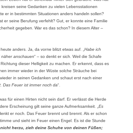
st, kreisen seine Gedanken zu vielen Lebensstationen
tte er in bestimmten Situationen anders handeln sollen?
t er seine Berufung verfehlt? Gut, er konnte eine Familie
herheit gegeben. War es das schon? In diesem Alter –
 heute anders. Ja, da vorne blitzt etwas auf. „
Habe ich
al näher anschauen
“ – so denkt er sich. Weil die Schafe
 in Richtung dieser Helligkeit zu machen. Er erkennt, dass es
nnen immer wieder in der Wüste solche Sträuche bei
 wieder in seinen Gedanken und schaut erst nach einer
t. Das Feuer ist immer noch da
“.
as für einen Hirten nicht sein darf. Er verlässt die Herde
dere Erscheinung gilt seine ganze Aufmerksamkeit. „
Es
denkt er noch. Das Feuer brennt und brennt. Als er schon
 Stimme und sieht im Feuer einen Engel. Es ist die Stunde
 nicht herzu, zieh deine Schuhe von deinen Füßen;