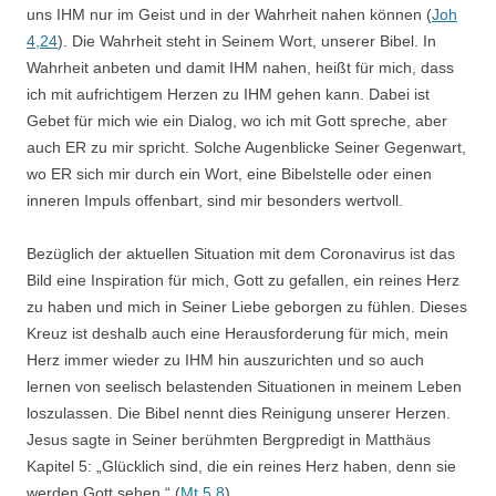
uns IHM nur im Geist und in der Wahrheit nahen können (
Joh
4,24
). Die Wahrheit steht in Seinem Wort, unserer Bibel. In
Wahrheit anbeten und damit IHM nahen, heißt für mich, dass
ich mit aufrichtigem Herzen zu IHM gehen kann. Dabei ist
Gebet für mich wie ein Dialog, wo ich mit Gott spreche, aber
auch ER zu mir spricht. Solche Augenblicke Seiner Gegenwart,
wo ER sich mir durch ein Wort, eine Bibelstelle oder einen
inneren Impuls offenbart, sind mir besonders wertvoll.
Bezüglich der aktuellen Situation mit dem Coronavirus ist das
Bild eine Inspiration für mich, Gott zu gefallen, ein reines Herz
zu haben und mich in Seiner Liebe geborgen zu fühlen. Dieses
Kreuz ist deshalb auch eine Herausforderung für mich, mein
Herz immer wieder zu IHM hin auszurichten und so auch
lernen von seelisch belastenden Situationen in meinem Leben
loszulassen. Die Bibel nennt dies Reinigung unserer Herzen.
Jesus sagte in Seiner berühmten Bergpredigt in Matthäus
Kapitel 5: „Glücklich sind, die ein reines Herz haben, denn sie
werden Gott sehen.“ (
Mt 5,8
)