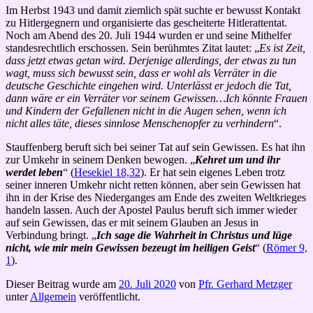
Im Herbst 1943 und damit ziemlich spät suchte er bewusst Kontakt
zu Hitlergegnern und organisierte das gescheiterte Hitlerattentat.
Noch am Abend des 20. Juli 1944 wurden er und seine Mithelfer
standesrechtlich erschossen. Sein berühmtes Zitat lautet: „
Es ist Zeit,
dass jetzt etwas getan wird. Derjenige allerdings, der etwas zu tun
wagt, muss sich bewusst sein, dass er wohl als Verräter in die
deutsche Geschichte eingehen wird. Unterlässt er jedoch die Tat,
dann wäre er ein Verräter vor seinem Gewissen…Ich könnte Frauen
und Kindern der Gefallenen nicht in die Augen sehen, wenn ich
nicht alles täte, dieses sinnlose Menschenopfer zu verhindern
“.
Stauffenberg beruft sich bei seiner Tat auf sein Gewissen. Es hat ihn
zur Umkehr in seinem Denken bewogen. „
Kehret um und ihr
werdet leben
“ (
Hesekiel 18,32
). Er hat sein eigenes Leben trotz
seiner inneren Umkehr nicht retten können, aber sein Gewissen hat
ihn in der Krise des Niederganges am Ende des zweiten Weltkrieges
handeln lassen. Auch der Apostel Paulus beruft sich immer wieder
auf sein Gewissen, das er mit seinem Glauben an Jesus in
Verbindung bringt. „
Ich sage die Wahrheit in Christus und lüge
nicht, wie mir mein Gewissen bezeugt im heiligen Geist
“ (
Römer 9,
1
).
Dieser Beitrag wurde am
20. Juli 2020
von
Pfr. Gerhard Metzger
unter
Allgemein
veröffentlicht.