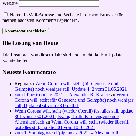
Website
Name, E-Mail-Adresse und Website in diesem Browser für
meinen nächsten Kommentar speichern.
Die Losung von Heute
Die Losungen von diesem Jahr sind noch nicht da. Ein Update
könnte helfen.
Neueste Kommentare
Regina
zu
Wenn Corona will, steht (für Genesene und
Geimpfte) noch weniger still, Update 442 vom 31.05.2021
zum Pfingstsonntag 2021. – Alexander R. Krause
zu
Wenn
Corona will, steht (für Genesene und Geimpfte) noch weniger
still, Update 434 vom 23.05.2021
Wenn Corona will, steht (wieder überall) fast alles still, update
301 vom 10.01.2021 | Evang.-Luth. Kirchengemeinde
Altensittenbach
zu
Wenn Corona will, steht (wieder überall)
fast alles still, update 301 vom 10.01.2021
zum 1. Sonntag nach Epiphanias 2021. – Alexander R.