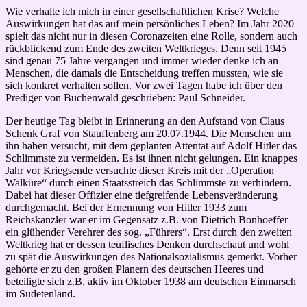
Wie verhalte ich mich in einer gesellschaftlichen Krise? Welche
Auswirkungen hat das auf mein persönliches Leben? Im Jahr 2020
spielt das nicht nur in diesen Coronazeiten eine Rolle, sondern auch
rückblickend zum Ende des zweiten Weltkrieges. Denn seit 1945
sind genau 75 Jahre vergangen und immer wieder denke ich an
Menschen, die damals die Entscheidung treffen mussten, wie sie
sich konkret verhalten sollen. Vor zwei Tagen habe ich über den
Prediger von Buchenwald geschrieben: Paul Schneider.
Der heutige Tag bleibt in Erinnerung an den Aufstand von Claus
Schenk Graf von Stauffenberg
am 20.07.1944
. Die Menschen um
ihn haben versucht, mit dem geplanten Attentat auf Adolf Hitler das
Schlimmste zu vermeiden. Es ist ihnen nicht gelungen. Ein knappes
Jahr vor Kriegsende versuchte dieser Kreis mit der „Operation
Walküre“ durch einen Staatsstreich das Schlimmste zu verhindern.
Dabei hat dieser Offizier eine tiefgreifende Lebensveränderung
durchgemacht. Bei der Ernennung von Hitler 1933 zum
Reichskanzler war er im Gegensatz z.B. von Dietrich Bonhoeffer
ein glühender Verehrer des sog. „Führers“. Erst durch den zweiten
Weltkrieg hat er dessen teuflisches Denken durchschaut und wohl
zu spät die Auswirkungen des Nationalsozialismus gemerkt. Vorher
gehörte er zu den großen Planern des deutschen Heeres und
beteiligte sich z.B. aktiv im Oktober 1938 am deutschen Einmarsch
im Sudetenland.