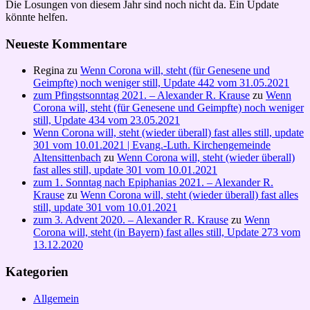
Die Losungen von diesem Jahr sind noch nicht da. Ein Update
könnte helfen.
Neueste Kommentare
Regina
zu
Wenn Corona will, steht (für Genesene und
Geimpfte) noch weniger still, Update 442 vom 31.05.2021
zum Pfingstsonntag 2021. – Alexander R. Krause
zu
Wenn
Corona will, steht (für Genesene und Geimpfte) noch weniger
still, Update 434 vom 23.05.2021
Wenn Corona will, steht (wieder überall) fast alles still, update
301 vom 10.01.2021 | Evang.-Luth. Kirchengemeinde
Altensittenbach
zu
Wenn Corona will, steht (wieder überall)
fast alles still, update 301 vom 10.01.2021
zum 1. Sonntag nach Epiphanias 2021. – Alexander R.
Krause
zu
Wenn Corona will, steht (wieder überall) fast alles
still, update 301 vom 10.01.2021
zum 3. Advent 2020. – Alexander R. Krause
zu
Wenn
Corona will, steht (in Bayern) fast alles still, Update 273 vom
13.12.2020
Kategorien
Allgemein