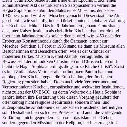
Der 24. Juli 2020 bedeutet das Ende einer Epoche. Durch einen
administrativen Akt des türkischen Staatspräsidenten verliert die
Hagia Sophia in Istanbul den Status eines Museums, den sie seit
1935 besaß, und wird zur Moschee gemacht. Dieser staatliche Akt
geschieht – wie so häufig in der Türkei – unter scheinbarer Wahrung
der Rechtstaatlichkeit. Das im 6. Jahrhundert gebaute Gotteshaus,
das unter Kaiser Justinian als christliche Kirche erbaut wurde und
über neun Jahrhunderte als solche diente, wird, wie 1453 nach der
Eroberung Konstantinopels durch die Osmanen, erneut zur
Moschee. Seit dem 1. Februar 1935 stand sie dann als Museum allen
Besucherinnen und Besuchern offen, wie es der Gründer der
modernen Türkei, Mustafa Kemal Atatürk, verfügt hatte. Im
Bewusstsein der orthodoxen Christinnen und Christen blieb und
bleibt die Hagia Sophia allerdings die „Große Kirche Christi“. So ist
es kein Zufall, dass Vertreter aller orthodoxen Patriarchate und
autokephalen Kirchen gegen die Entscheidung der türkischen
Regierung protestiert haben. Doch auch viele Vertreterinnen und
Vertreter anderer Kirchen, europäischer und weltweiter Institutionen,
nicht zuletzt der UNESCO, zu deren Welterbe die Hagia Sophia ja
gehört, haben ihre Bestürzung über diesen Vorgang geäußert, der
offenkundig nicht religiöse Bedürfnisse, sondern innen- und
außenpolitische Ambitionen des türkischen Präsidenten befriedigen
soll. Deshalb richten sich diese Proteste – und auch die vorliegende
Erklärung – nicht gegen den Islam oder das islamische Gebet,
sondern gegen den Missbrauch der Religion, der hier zutage tritt.