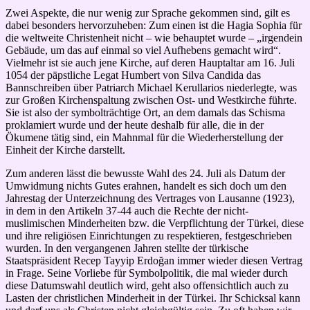
Zwei Aspekte, die nur wenig zur Sprache gekommen sind, gilt es
dabei besonders hervorzuheben: Zum einen ist die Hagia Sophia für
die weltweite Christenheit nicht – wie behauptet wurde – „irgendein
Gebäude, um das auf einmal so viel Aufhebens gemacht wird“.
Vielmehr ist sie auch jene Kirche, auf deren Hauptaltar am 16. Juli
1054 der päpstliche Legat Humbert von Silva Candida das
Bannschreiben über Patriarch Michael Kerullarios niederlegte, was
zur Großen Kirchenspaltung zwischen Ost- und Westkirche führte.
Sie ist also der symbolträchtige Ort, an dem damals das Schisma
proklamiert wurde und der heute deshalb für alle, die in der
Ökumene tätig sind, ein Mahnmal für die Wiederherstellung der
Einheit der Kirche darstellt.
Zum anderen lässt die bewusste Wahl des 24. Juli als Datum der
Umwidmung nichts Gutes erahnen, handelt es sich doch um den
Jahrestag der Unterzeichnung des Vertrages von Lausanne (1923),
in dem in den Artikeln 37-44 auch die Rechte der nicht-
muslimischen Minderheiten bzw. die Verpflichtung der Türkei, diese
und ihre religiösen Einrichtungen zu respektieren, festgeschrieben
wurden. In den vergangenen Jahren stellte der türkische
Staatspräsident Recep Tayyip Erdoğan immer wieder diesen Vertrag
in Frage. Seine Vorliebe für Symbolpolitik, die mal wieder durch
diese Datumswahl deutlich wird, geht also offensichtlich auch zu
Lasten der christlichen Minderheit in der Türkei. Ihr Schicksal kann