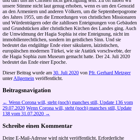
und darf uns als Christen nicht gleichgültig sein. Zu oft haben wir
unsere Stimme nicht laut genug erhoben, wenn es um den Genozid
an den Armeniern und anderen Völkern, um die Septemberpogrome
des Jahres 1955, um die Ermordungen von christlichen Missionaren
und Würdenträgern oder die zahllosen Enteignungen von Gebäuden
und Grundstücken aller christlichen Kirchen des Landes ging. Auch
die Umwidmung der Hagia Sophia ist eine Enteignung, nicht im
immobilienrechtlichen, sondern im geistlichen Sinn. Und sie
bedeutet das endgültige Ende einer säkularen, laizistischen,
europäischen modernen Türkei, wie sie Atatürk vorschwebte, der
die Hagia Sophia zum Museum gemacht hatte. Der 24. Juli 2020
bedeutet das Ende einer Epoche.
Dieser Beitrag wurde am
30. Juli 2020
von
Pfr. Gerhard Metzger
unter
Allgemein
veröffentlicht.
Beitragsnavigation
←
Wenn Corona will, steht (noch) manches still, Update 136 vom
29.07.2020
Wenn Corona will, steht (noch) manches still, Update
138 vom 31.07.2020
→
Schreibe einen Kommentar
Deine E-Mail-Adresse wird nicht veröffentlicht.
Erforderliche