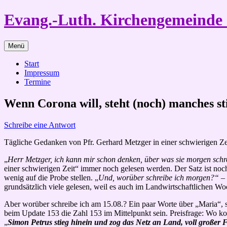
Zum
Evang.-Luth. Kirchengemeind
Inhalt
springen
Menü
Start
Impressum
Termine
Wenn Corona will, steht (noch) manches st
Schreibe eine Antwort
Tägliche Gedanken von Pfr. Gerhard Metzger in einer schwierigen Ze
„
Herr Metzger, ich kann mir schon denken, über was sie morgen sch
einer schwierigen Zeit“ immer noch gelesen werden. Der Satz ist noch
wenig auf die Probe stellen. „
Und, worüber schreibe ich morgen?“
– 
grundsätzlich viele gelesen, weil es auch im Landwirtschaftlichen Wo
Aber worüber schreibe ich
am 15.08.
? Ein paar Worte über „Maria“, 
beim Update 153 die Zahl 153 im Mittelpunkt sein. Preisfrage: Wo ko
„
Simon Petrus stieg hinein und zog das Netz an Land, voll großer