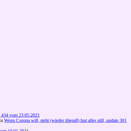
te 434 vom 23.05.2021
zu
Wenn Corona will, steht (wieder überall) fast alles still, update 301
1 vom 10.01.2021