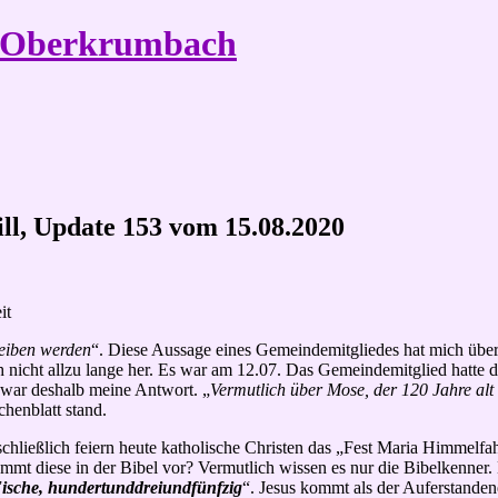
e Oberkrumbach
ill, Update 153 vom 15.08.2020
it
reiben werden
“. Diese Aussage eines Gemeindemitgliedes hat mich überr
 nicht allzu lange her. Es war
am 12.07.
Das Gemeindemitglied hatte di
war deshalb meine Antwort. „
Vermutlich über Mose, der 120 Jahre alt
chenblatt stand.
schließlich feiern heute katholische Christen das „Fest Maria Himmelfa
mmt diese in der Bibel vor? Vermutlich wissen es nur die Bibelkenner.
 Fische, hundertunddreiundfünfzig
“. Jesus kommt als der Auferstanden