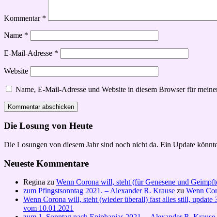
Kommentar
*
Name
*
E-Mail-Adresse
*
Website
Name, E-Mail-Adresse und Website in diesem Browser für meine
Die Losung von Heute
Die Losungen von diesem Jahr sind noch nicht da. Ein Update könnte
Neueste Kommentare
Regina
zu
Wenn Corona will, steht (für Genesene und Geimpft
zum Pfingstsonntag 2021. – Alexander R. Krause
zu
Wenn Coro
Wenn Corona will, steht (wieder überall) fast alles still, upd
vom 10.01.2021
zum 1. Sonntag nach Epiphanias 2021. – Alexander R. Krause