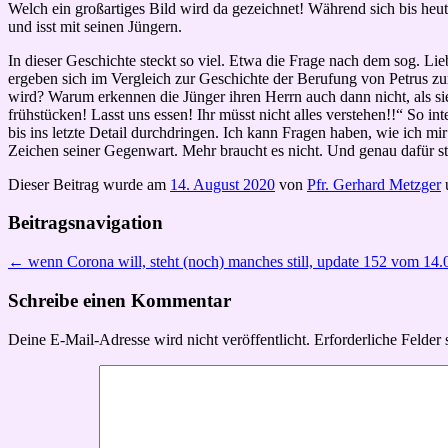
Welch ein großartiges Bild wird da gezeichnet! Während sich bis heu
und isst mit seinen Jüngern.
In dieser Geschichte steckt so viel. Etwa die Frage nach dem sog. L
ergeben sich im Vergleich zur Geschichte der Berufung von Petrus z
wird? Warum erkennen die Jünger ihren Herrn auch dann nicht, als s
frühstücken! Lasst uns essen! Ihr müsst nicht alles verstehen!!“ So in
bis ins letzte Detail durchdringen. Ich kann Fragen haben, wie ich mir
Zeichen seiner Gegenwart. Mehr braucht es nicht. Und genau dafür st
Dieser Beitrag wurde am
14. August 2020
von
Pfr. Gerhard Metzger
Beitragsnavigation
←
wenn Corona will, steht (noch) manches still, update 152 vom 14
Schreibe einen Kommentar
Deine E-Mail-Adresse wird nicht veröffentlicht.
Erforderliche Felder 