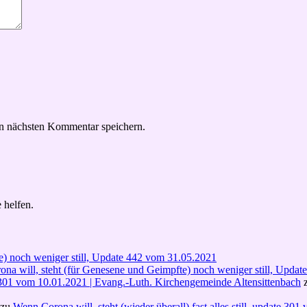
n nächsten Kommentar speichern.
 helfen.
e) noch weniger still, Update 442 vom 31.05.2021
na will, steht (für Genesene und Geimpfte) noch weniger still, Upda
ate 301 vom 10.01.2021 | Evang.-Luth. Kirchengemeinde Altensittenbach
zu
Wenn Corona will, steht (wieder überall) fast alles still, update 30