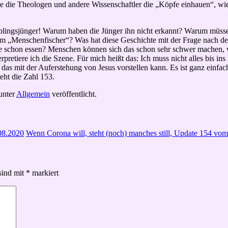
te die Theologen und andere Wissenschaftler die „Köpfe einhauen“, wie
ieblingsjünger! Warum haben die Jünger ihn nicht erkannt? Warum müss
um „Menschenfischer“? Was hat diese Geschichte mit der Frage nach de
ie schon essen? Menschen können sich das schon sehr schwer machen, w
terpretiere ich die Szene. Für mich heißt das: Ich muss nicht alles bis i
 das mit der Auferstehung von Jesus vorstellen kann. Es ist ganz einfac
eht die Zahl 153.
unter
Allgemein
veröffentlicht.
.08.2020
Wenn Corona will, steht (noch) manches still, Update 154 vo
sind mit
*
markiert