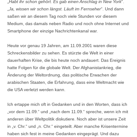
„
Habt ihr schon gehört. Es gab einen Anschlag in New York
“.
„
Ja, wissen wir schon längst. Läuft im Fernseher
“. Und dann
saßen wir an diesem Tag noch viele Stunden vor diesem
Medium, das damals neben Radio und noch ohne Internet und
Smartphone der einzige Nachrichtenkanal war.
Heute vor genau 19 Jahren,
am 11.09.2001
waren diese
Schreckensbilder zu sehen. Es stürzte die Welt in einer
dauerhaften Krise, die bis heute noch andauert. Das Ereignis
hatte Folgen für die globale Welt. Der Afghanistankrieg, die
Änderung der Weltordnung, das politische Erwachen der
arabischen Staaten, die Erfahrung, dass eine Weltmacht wie
die USA verletzt werden kann.
Ich ertappe mich oft in Gedanken und in den Worten, dass ich
„vor dem 11.09.“ und „nach dem 11.09.“ spreche, wenn ich mit
anderen über Weltpolitik diskutiere. Noch aber ist unsere Zeit
in „v. Chr.“ und „n. Chr.“ eingeteilt. Aber manche Krisentermine
haben sich fest in meine Gedanken eingeprägt. Und dazu