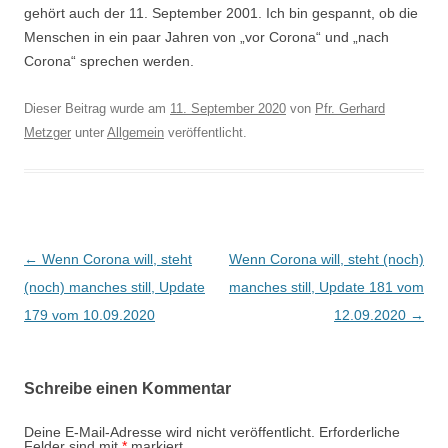
gehört auch der 11. September 2001. Ich bin gespannt, ob die
Menschen in ein paar Jahren von „vor Corona“ und „nach
Corona“ sprechen werden.
Dieser Beitrag wurde am
11. September 2020
von
Pfr. Gerhard
Metzger
unter
Allgemein
veröffentlicht.
Beitragsnavigation
←
Wenn Corona will, steht
Wenn Corona will, steht (noch)
(noch) manches still, Update
manches still, Update 181 vom
179 vom 10.09.2020
12.09.2020
→
Schreibe einen Kommentar
Deine E-Mail-Adresse wird nicht veröffentlicht.
Erforderliche
Felder sind mit
*
markiert