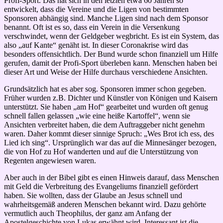
Profi-Sport. Das hat sich in den letzten etwa 60 Jahren so
entwickelt, dass die Vereine und die Ligen von bestimmten
Sponsoren abhängig sind. Manche Ligen sind nach dem Sponsor
benannt. Oft ist es so, dass ein Verein in die Versenkung
verschwindet, wenn der Geldgeber wegbricht. Es ist ein System, das
also „auf Kante“ genäht ist. In dieser Coronakrise wird das
besonders offensichtlich. Der Bund wurde schon finanziell um Hilfe
gerufen, damit der Profi-Sport überleben kann. Menschen haben bei
dieser Art und Weise der Hilfe durchaus verschiedene Ansichten.
Grundsätzlich hat es aber sog. Sponsoren immer schon gegeben.
Früher wurden z.B. Dichter und Künstler von Königen und Kaisern
unterstützt. Sie haben „am Hof“ gearbeitet und wurden oft genug
schnell fallen gelassen „wie eine heiße Kartoffel“, wenn sie
Ansichten verbreitet haben, die dem Auftraggeber nicht genehm
waren. Daher kommt dieser sinnige Spruch: „Wes Brot ich ess, des
Lied ich sing“. Ursprünglich war das auf die Minnesänger bezogen,
die von Hof zu Hof wanderten und auf die Unterstützung von
Regenten angewiesen waren.
Aber auch in der Bibel gibt es einen Hinweis darauf, dass Menschen
mit Geld die Verbreitung des Evangeliums finanziell gefördert
haben. Sie wollten, dass der Glaube an Jesus schnell und
wahrheitsgemäß anderen Menschen bekannt wird. Dazu gehörte
vermutlich auch Theophilus, der ganz am Anfang der
Apostelgeschichte von Lukas erwähnt wird. Interessant ist die