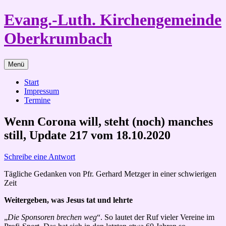
Zum
Evang.-Luth. Kirchengemeinde
Inhalt
springen
Oberkrumbach
Menü
Start
Impressum
Termine
Wenn Corona will, steht (noch) manches
still, Update 217 vom 18.10.2020
Schreibe eine Antwort
Tägliche Gedanken von Pfr. Gerhard Metzger in einer schwierigen
Zeit
Weitergeben, was Jesus tat und lehrte
„
Die Sponsoren brechen weg
“. So lautet der Ruf vieler Vereine im