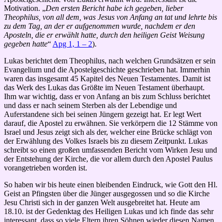
Motivation. „
Den ersten Bericht habe ich gegeben, lieber
Theophilus, von all dem, was Jesus von Anfang an tat und lehrte bis
zu dem Tag, an der er aufgenommen wurde, nachdem er den
Aposteln, die er erwählt hatte, durch den heiligen Geist Weisung
gegeben hatte
“
Apg 1, 1 – 2
).
Lukas berichtet dem Theophilus, nach welchen Grundsätzen er sein
Evangelium und die Apostelgeschichte geschrieben hat. Immerhin
waren das insgesamt 45 Kapitel des Neuen Testamentes. Damit ist
das Werk des Lukas das Größte im Neuen Testament überhaupt.
Ihm war wichtig, dass er von Anfang an bis zum Schluss berichtet
und dass er nach seinem Sterben als der Lebendige und
Auferstandene sich bei seinen Jüngern gezeigt hat. Er legt Wert
darauf, die Apostel zu erwähnen. Sie verkörpern die 12 Stämme von
Israel und Jesus zeigt sich als der, welcher eine Brücke schlägt von
der Erwählung des Volkes Israels bis zu diesem Zeitpunkt. Lukas
schreibt so einen großen umfassenden Bericht vom Wirken Jesu und
der Entstehung der Kirche, die vor allem durch den Apostel Paulus
vorangetrieben worden ist.
So haben wir bis heute einen bleibenden Eindruck, wie Gott den Hl.
Geist an Pfingsten über die Jünger ausgegossen und so die Kirche
Jesu Christi sich in der ganzen Welt ausgebreitet hat. Heute
am
18.10.
ist der Gedenktag des Heiligen Lukas und ich finde das sehr
interessant, dass so viele Eltern ihren Söhnen wieder diesen Namen