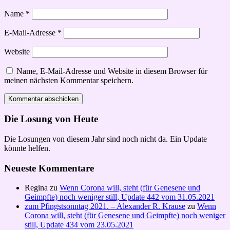
Name
*
E-Mail-Adresse
*
Website
Name, E-Mail-Adresse und Website in diesem Browser für
meinen nächsten Kommentar speichern.
Die Losung von Heute
Die Losungen von diesem Jahr sind noch nicht da. Ein Update
könnte helfen.
Neueste Kommentare
Regina
zu
Wenn Corona will, steht (für Genesene und
Geimpfte) noch weniger still, Update 442 vom 31.05.2021
zum Pfingstsonntag 2021. – Alexander R. Krause
zu
Wenn
Corona will, steht (für Genesene und Geimpfte) noch weniger
still, Update 434 vom 23.05.2021