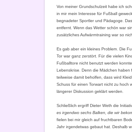
Von meiner Grundschulzeit habe ich sch
in mir mein Interesse für Fußball gewec
begnadeter Sportler und Pädagoge. Das 
entfernt. Wenn das Wetter schön war si
zusätzliches Aufwärmtraining war so nich
Es gab aber ein kleines Problem. Die F
Tor war ganz zerstört. Für die vielen Ki
Fußballtore nicht benutzt werden konnt
Lebenskrise. Denn die Mädchen haben fas
teilweise damit beholfen, dass wird Klei
Schuss für einen Torwart nicht zu hoch
längerer Diskussion geklärt werden.
Schließlich ergriff Dieter Weth die Initiati
es irgendwo sechs Balken, die wir bek
fielen bei mir gleich auf fruchtbaren Bo
Jahr irgendetwas gebaut hat. Deshalb w