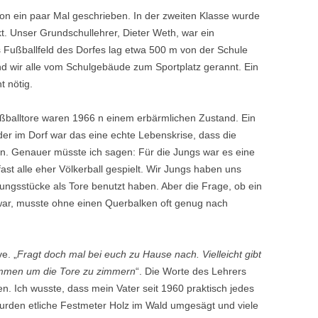
on ein paar Mal geschrieben. In der zweiten Klasse wurde
kt. Unser Grundschullehrer, Dieter Weth, war ein
Fußballfeld des Dorfes lag etwa 500 m von der Schule
nd wir alle vom Schulgebäude zum Sportplatz gerannt. Ein
t nötig.
ußballtore waren 1966 n einem erbärmlichen Zustand. Ein
nder im Dorf war das eine echte Lebenskrise, dass die
en. Genauer müsste ich sagen: Für die Jungs war es eine
t alle eher Völkerball gespielt. Wir Jungs haben uns
dungsstücke als Tore benutzt haben. Aber die Frage, ob ein
 war, musste ohne einen Querbalken oft genug nach
ve. „
Fragt doch mal bei euch zu Hause nach. Vielleicht gibt
ommen um die Tore zu zimmern
“. Die Worte des Lehrers
den. Ich wusste, dass mein Vater seit 1960 praktisch jedes
urden etliche Festmeter Holz im Wald umgesägt und viele