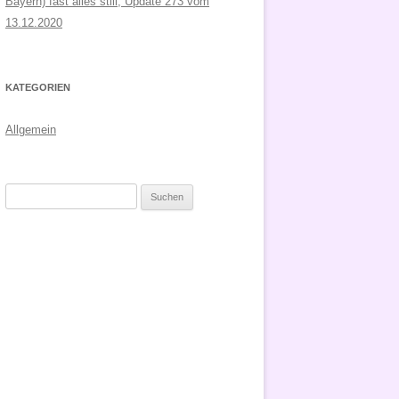
Bayern) fast alles still, Update 273 vom
13.12.2020
KATEGORIEN
Allgemein
Suchen
nach: