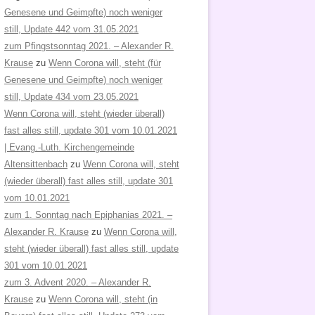
Genesene und Geimpfte) noch weniger
still, Update 442 vom 31.05.2021
zum Pfingstsonntag 2021. – Alexander R.
Krause
zu
Wenn Corona will, steht (für
Genesene und Geimpfte) noch weniger
still, Update 434 vom 23.05.2021
Wenn Corona will, steht (wieder überall)
fast alles still, update 301 vom 10.01.2021
| Evang.-Luth. Kirchengemeinde
Altensittenbach
zu
Wenn Corona will, steht
(wieder überall) fast alles still, update 301
vom 10.01.2021
zum 1. Sonntag nach Epiphanias 2021. –
Alexander R. Krause
zu
Wenn Corona will,
steht (wieder überall) fast alles still, update
301 vom 10.01.2021
zum 3. Advent 2020. – Alexander R.
Krause
zu
Wenn Corona will, steht (in