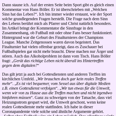
Dann staune ich. Auf der ersten Seite beim Sport gibt es gleich einen
Kommentar von Hans Böller. Er ist überschrieben mit „Welchen
Sinn hat das Leben?“. Ich bin immer wieder erstaunt, wie der Sport
solche grundlegenden Fragen herstellt. Die Frage nach dem Sinn
des Lebens berührt mich als Pfarrer und Christ natürlich besonders.
Im Artikel bringt der Kommentator die Sinnfrage in den
Zusammenhang, ob Fußball mit oder ohne Fans besser funktioniert.
Hintergrund war die Geburt des Finalturnieres der Champions
League. Manche Zeitgenossen waren davon begeistert. Das
Finalturnier hat vielen offenbar gezeigt, dass es Zuschauer bei
Fußballspielen gar nicht mehr braucht. Diese machen nur Ärger und
stören. Auch das Alkoholproblem ist dann vom Tisch. Hans Böller
fragt: „
Gerät das richtige Leben nicht überall ins Hintertreffen
gegen dem digitalen?
“
Das gilt jetzt ja auch bei Gottesdiensten und anderen Treffen im
kirchlichen Umfeld. „
Wir brauchen doch gar kein reales Treffen
mehr
“. „
Es ist viel bequemer, vom Sessel aus über digitale Medien
z.B. einen Gottesdienst verfolgen
“. „
Wir tun etwas für die Umwelt,
wenn wir von zu Hause aus die Treffen machen und nicht irgendwo
hinfahren müssen
“. Ganz zu schweigen von der Tatsache, dass viel
Heizungsstrom gespart wird, die Umwelt geschont, wenn keine
realen Gottesdienste mehr stattfinden. Ich habe in dieser
Coronapandemie viele solche und ähnliche Argumente gehört.