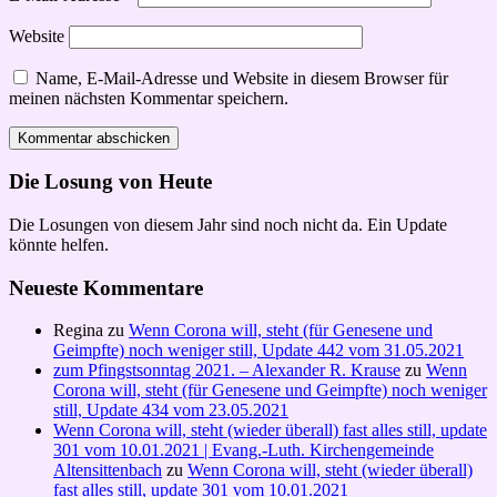
Website
Name, E-Mail-Adresse und Website in diesem Browser für
meinen nächsten Kommentar speichern.
Die Losung von Heute
Die Losungen von diesem Jahr sind noch nicht da. Ein Update
könnte helfen.
Neueste Kommentare
Regina
zu
Wenn Corona will, steht (für Genesene und
Geimpfte) noch weniger still, Update 442 vom 31.05.2021
zum Pfingstsonntag 2021. – Alexander R. Krause
zu
Wenn
Corona will, steht (für Genesene und Geimpfte) noch weniger
still, Update 434 vom 23.05.2021
Wenn Corona will, steht (wieder überall) fast alles still, update
301 vom 10.01.2021 | Evang.-Luth. Kirchengemeinde
Altensittenbach
zu
Wenn Corona will, steht (wieder überall)
fast alles still, update 301 vom 10.01.2021