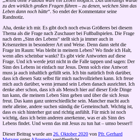
„
Selbst ohne Fußball wäre ein Leben möglich. Das allerdings würde
zu den wirklich großen Fragen führen – zu denen, welchen Sinn das
Leben dann noch hätte
“. So endet der Kommentator seine
Randnotiz.
Aha, denke ich mir. Es gibt doch noch etwas Größeres bei diesem
Thema als die Frage nach Zuschauer bei Fußballspielen. Die Frage
nach dem „Sinn des Lebens“ stellt sich ja immer auch in
Krisenzeiten in besonderer Art und Weise. Denn dann steht die
Frage im Raum: Was bleibt in meinem Leben? Wo finde ich Halt,
wenn alles scheinbar wankt? Es gibt viele Antworten auf diese
Frage. Und ich werde jetzt nicht in die Falle tappen und sagen: Der
Sinn des Lebens ist einfach nur Jesus. Denn solch eine Antwort
muss ja auch inhaltlich gefüllt sein. Ich bin natürlich froh darüber,
dass ich diesen Satz selbst für mich nachvollziehen kann. Ich freue
mich auch darüber, wenn jemand sein Leben danach ausrichtet. Ich
denke aber schon, dass ich als Mensch hier auf dieser Erde Dinge
tun kann, die meinem Leben Sinn geben und über die sich Jesus
freut. Das kann ganz unterschiedliche sein. Mancher macht auch
mehr alleine, andere suchen ständig die Gemeinschaft. Wichtig ist,
dass es sich hinterher gut und richtig anfühlt. Für mich ist noch
wichtig, dass ich beim anderen anerkenne, was er als Sinn des
Lebens findet. Und wenn das mit Jesus zu tun hat – umso besser!!
Dieser Beitrag wurde am
26. Oktober 2020
von
Pfr. Gerhard
Metzger
unter
Allgemein
veröffentlicht.