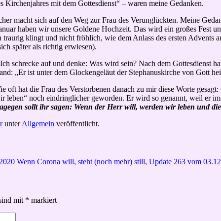
des Kirchenjahres mit dem Gottesdienst“ – waren meine Gedanken.
cher macht sich auf den Weg zur Frau des Verunglückten. Meine Gedank
Januar haben wir unsere Goldene Hochzeit. Das wird ein großes Fest un
h traurig klingt und nicht fröhlich, wie dem Anlass des ersten Advents
 später als richtig erwiesen).
n. Ich schrecke auf und denke: Was wird sein? Nach dem Gottesdienst ha
 stand: „Er ist unter dem Glockengeläut der Stephanuskirche von Gott 
e oft hat die Frau des Verstorbenen danach zu mir diese Worte gesagt:
wir leben“ noch eindringlicher geworden. Er wird so genannt, weil er 
Dagegen sollt ihr sagen: Wenn der Herr will, werden wir leben und die
r
unter
Allgemein
veröffentlicht.
.2020
Wenn Corona will, steht (noch mehr) still, Update 263 vom 03.1
sind mit
*
markiert