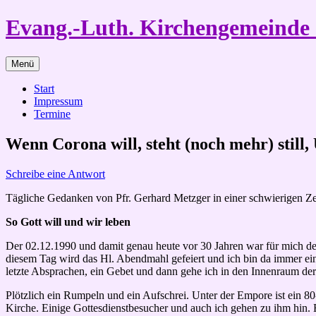
Zum
Evang.-Luth. Kirchengemeind
Inhalt
springen
Menü
Start
Impressum
Termine
Wenn Corona will, steht (noch mehr) still
Schreibe eine Antwort
Tägliche Gedanken von Pfr. Gerhard Metzger in einer schwierigen Ze
So Gott will und wir leben
Der 02.12.1990 und damit genau heute vor 30 Jahren war für mich de
diesem Tag wird das Hl. Abendmahl gefeiert und ich bin da immer ein 
letzte Absprachen, ein Gebet und dann gehe ich in den Innenraum der
Plötzlich ein Rumpeln und ein Aufschrei. Unter der Empore ist ein 80
Kirche. Einige Gottesdienstbesucher und auch ich gehen zu ihm hin. E