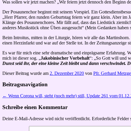
Was sollen wir jetzt machen? „Wir feiern jetzt dennoch den Beginn 
Der Posaunenchor beginnt mit seinem Vorspiel. Ein Gottesdienstbesu
„Herr Pfarrer, den runden Geburtstag feiern wir ganz klein. Aber im 
Klänge des Posaunenchores. Mir fällt auf, dass das Liedstück ziemlic
anderes Musikstück ohne Üben ausgesucht“ (Mein Gedanken haben sich
Beim Introitus, mitten in der Liturgie, hören wir alle das Martinshor
einen Herzinfarkt und war auf der Stelle tot. In der Zeitungsanzeige
Es war für mich eine sehr dramatische und einprägsame Erfahrung. Wi
mich ist dieser sog. „
Jakobinischer Vorbehalt
“: „So Gott will und 
Dunst seid ihr, der eine kleine Zeit bleibt und dann verschwindet. 
Dieser Beitrag wurde am
2. Dezember 2020
von
Pfr. Gerhard Metzge
Beitragsnavigation
←
Wenn Corona will, steht (noch mehr) still, Update 261 vom 01.12
Schreibe einen Kommentar
Deine E-Mail-Adresse wird nicht veröffentlicht.
Erforderliche Felder 