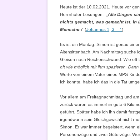
Heute ist der 10.02.2021. Heute vor ge
Herrnhuter Losungen: „
Alle Dingen si
nichts gemacht, was gemacht ist. In
Mensche
n“ (
Johannes 1, 3 – 4
).
Es ist ein Montag. Simon ist genau einen
Altensittenbach. Am Nachmittag suche i
Gleisen nach Reichenschwand. Wie oft 
oft wie möglich mit ihm spazieren. Dann
Worte von einem Vater eines MPS-Kindes
ich konnte, habe ich das in die Tat umge
Vor allem am Freitagnachmittag und am
zurück waren es immerhin gute 6 Kilome
geführt. Später habe ich ihn damit festge
irgendwann sein Gleichgewicht nicht me
Simon. Er war immer begeistert, wenn ei
Personenzüge und zwei Güterzüge. Wenn 