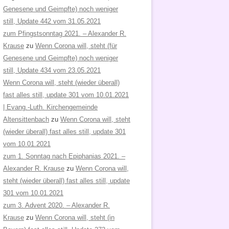
Genesene und Geimpfte) noch weniger
still, Update 442 vom 31.05.2021
zum Pfingstsonntag 2021. – Alexander R.
Krause
zu
Wenn Corona will, steht (für
Genesene und Geimpfte) noch weniger
still, Update 434 vom 23.05.2021
Wenn Corona will, steht (wieder überall)
fast alles still, update 301 vom 10.01.2021
| Evang.-Luth. Kirchengemeinde
Altensittenbach
zu
Wenn Corona will, steht
(wieder überall) fast alles still, update 301
vom 10.01.2021
zum 1. Sonntag nach Epiphanias 2021. –
Alexander R. Krause
zu
Wenn Corona will,
steht (wieder überall) fast alles still, update
301 vom 10.01.2021
zum 3. Advent 2020. – Alexander R.
Krause
zu
Wenn Corona will, steht (in