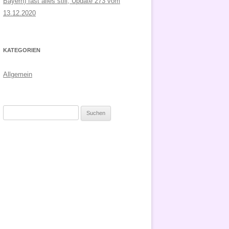
Bayern) fast alles still, Update 273 vom
13.12.2020
KATEGORIEN
Allgemein
Suchen
nach: