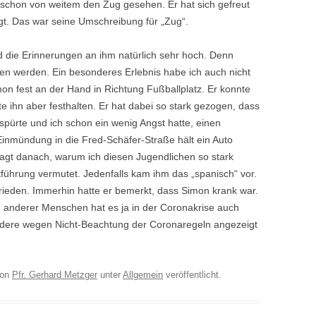
 schon von weitem den Zug gesehen. Er hat sich gefreut
gt. Das war seine Umschreibung für „Zug“.
 die Erinnerungen an ihm natürlich sehr hoch. Denn
n werden. Ein besonderes Erlebnis habe ich auch nicht
mon fest an der Hand in Richtung Fußballplatz. Er konnte
te ihn aber festhalten. Er hat dabei so stark gezogen, dass
 spürte und ich schon ein wenig Angst hatte, einen
nmündung in die Fred-Schäfer-Straße hält ein Auto
ragt danach, warum ich diesen Jugendlichen so stark
tführung vermutet. Jedenfalls kam ihm das „spanisch“ vor.
ufrieden. Immerhin hatte er bemerkt, dass Simon krank war.
 anderer Menschen hat es ja in der Coronakrise auch
ere wegen Nicht-Beachtung der Coronaregeln angezeigt
on
Pfr. Gerhard Metzger
unter
Allgemein
veröffentlicht.