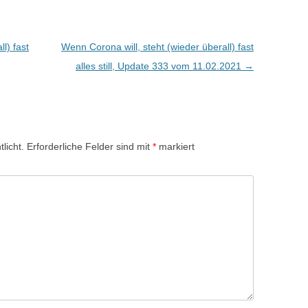
l) fast
Wenn Corona will, steht (wieder überall) fast
alles still, Update 333 vom 11.02.2021
→
licht.
Erforderliche Felder sind mit
*
markiert