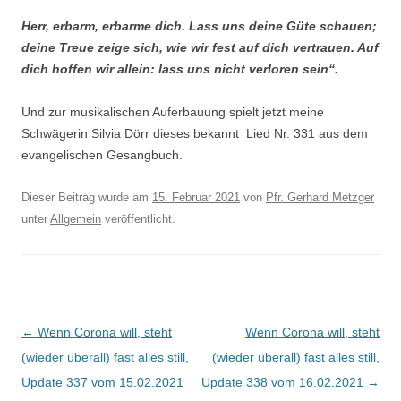
Herr, erbarm, erbarme dich. Lass uns deine Güte schauen;
deine Treue zeige sich, wie wir fest auf dich vertrauen. Auf
dich hoffen wir allein: lass uns nicht verloren sein“.
Und zur musikalischen Auferbauung spielt jetzt meine
Schwägerin Silvia Dörr dieses bekannt Lied Nr. 331 aus dem
evangelischen Gesangbuch.
Dieser Beitrag wurde am
15. Februar 2021
von
Pfr. Gerhard Metzger
unter
Allgemein
veröffentlicht.
Beitragsnavigation
←
Wenn Corona will, steht
Wenn Corona will, steht
(wieder überall) fast alles still,
(wieder überall) fast alles still,
Update 337 vom 15.02.2021
Update 338 vom 16.02.2021
→