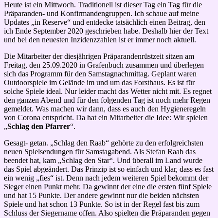
Heute ist ein Mittwoch. Traditionell ist dieser Tag ein Tag für die
Präparanden- und Konfirmandengruppen. Ich schaue auf meine
Updates „in Reserve“ und entdecke tatsächlich einen Beitrag, den
ich Ende September 2020 geschrieben habe. Deshalb hier der Text
und bei den neuesten Inzidenzzahlen ist er immer noch aktuell.
Die Mitarbeiter der diesjährigen Präparandenrüstzeit sitzen am
Freitag, den 25.09.2020 in Grafenbuch zusammen und überlegen
sich das Programm für den Samstagnachmittag. Geplant waren
Outdoorspiele im Gelände im und um das Forsthaus. Es ist für
solche Spiele ideal. Nur leider macht das Wetter nicht mit. Es regnet
den ganzen Abend und für den folgenden Tag ist noch mehr Regen
gemeldet. Was machen wir dann, dass es auch den Hygieneregeln
von Corona entspricht. Da hat ein Mitarbeiter die Idee: Wir spielen
„
Schlag den Pfarrer
“.
Gesagt- getan. „Schlag den Raab“ gehörte zu den erfolgreichsten
neuen Spielsendungen für Samstagabend. Als Stefan Raab das
beendet hat, kam „Schlag den Star“. Und überall im Land wurde
das Spiel abgeändert. Das Prinzip ist so einfach und klar, dass es fast
ein wenig „fies“ ist. Denn nach jedem weiteren Spiel bekommt der
Sieger einen Punkt mehr. Da gewinnt der eine die ersten fünf Spiele
und hat 15 Punkte. Der andere gewinnt nur die beiden nächsten
Spiele und hat schon 13 Punkte. So ist in der Regel fast bis zum
Schluss der Siegername offen. Also spielten die Präparanden gegen