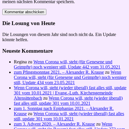
meinen nächsten Kommentar speichern.
Die Losung von Heute
Die Losungen von diesem Jahr sind noch nicht da. Ein Update
könnte helfen.
Neueste Kommentare
Regina
zu
Wenn Corona will, steht (für Genesene und
Geimpfte) noch weniger still, Update 442 vom 31.05.2021
zum Pfingstsonntag 2021. – Alexander R. Krause
zu
Wenn
Corona will, steht (für Genesene und Geimpfte) noch weniger
still, Update 434 vom 23.05.2021
Wenn Corona will, steht (wieder überall) fast alles still, update
301 vom 10.01.2021 | Evang.-Luth. Kirchengemeinde
Altensittenbach
zu
Wenn Corona will, steht (wieder überall)
fast alles still, update 301 vom 10.01.2021
zum 1. Sonntag nach Epiphanias 2021. – Alexander R.
Krause
zu
Wenn Corona will, steht (wieder überall) fast alles
still, update 301 vom 10.01.2021
zum 3. Advent 2020. – Alexander R. Krause
zu
Wenn