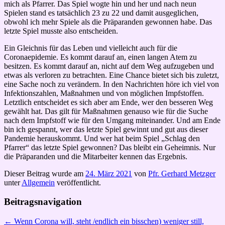
mich als Pfarrer. Das Spiel wogte hin und her und nach neun
Spielen stand es tatsächlich 23 zu 22 und damit ausgeglichen,
obwohl ich mehr Spiele als die Präparanden gewonnen habe. Das
letzte Spiel musste also entscheiden.
Ein Gleichnis für das Leben und vielleicht auch für die
Coronaepidemie. Es kommt darauf an, einen langen Atem zu
besitzen. Es kommt darauf an, nicht auf dem Weg aufzugeben und
etwas als verloren zu betrachten. Eine Chance bietet sich bis zuletzt,
eine Sache noch zu verändern. In den Nachrichten höre ich viel von
Infektionszahlen, Maßnahmen und von möglichen Impfstoffen.
Letztlich entscheidet es sich aber am Ende, wer den besseren Weg
gewählt hat. Das gilt für Maßnahmen genauso wie für die Suche
nach dem Impfstoff wie für den Umgang miteinander. Und am Ende
bin ich gespannt, wer das letzte Spiel gewinnt und gut aus dieser
Pandemie herauskommt. Und wer hat beim Spiel „Schlag den
Pfarrer“ das letzte Spiel gewonnen? Das bleibt ein Geheimnis. Nur
die Präparanden und die Mitarbeiter kennen das Ergebnis.
Dieser Beitrag wurde am
24. März 2021
von
Pfr. Gerhard Metzger
unter
Allgemein
veröffentlicht.
Beitragsnavigation
←
Wenn Corona will, steht /endlich ein bisschen) weniger still,