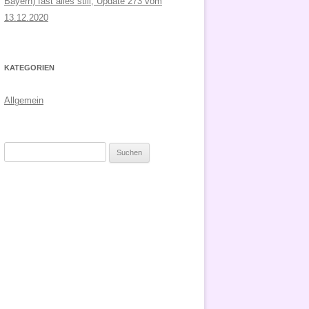
Bayern) fast alles still, Update 273 vom
13.12.2020
KATEGORIEN
Allgemein
Suchen
nach: