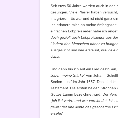
Seit etwa 50 Jahre werden auch in den 
gesungen. Viele Pfarrer haben versuch
integrieren. Es war und ist nicht ganz ei
Ich erinnere mich an meine Anfangszeit 
einfachen Lobpreislieder habe ich ange
doch gezielt auch Lobpreislieder aus d
Liedern den Menschen näher zu bringe
ausgesucht und war erstaunt, wie viele do
dazu.
Und dann bin ich auf ein Lied gestoßen, 
lieben meine Stärke
“ von Johann Scheffl
Seelen-Lust“ im Jahr 1657. Das Lied is
Testament. Die ersten beiden Strophen w
Gottes Lamm bezeichnet wird. Der Vers 4
„
Ich lief verirrt und war verblendet, ich 
gewendet und liebte das geschaffne Lich
ersehn
“.