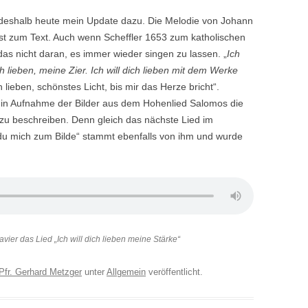
d deshalb heute mein Update dazu. Die Melodie von Johann
t zum Text. Auch wenn Scheffler 1653 zum katholischen
 das nicht daran, es immer wieder singen zu lassen. „
Ich
ich lieben, meine Zier. Ich will dich lieben mit dem Werke
 lieben, schönstes Licht, bis mir das Herze bricht“.
t, in Aufnahme der Bilder aus dem Hohenlied Salomos die
zu beschreiben. Denn gleich das nächste Lied im
du mich zum Bilde“ stammt ebenfalls von ihm und wurde
vier das Lied „Ich will dich lieben meine Stärke“
Pfr. Gerhard Metzger
unter
Allgemein
veröffentlicht.