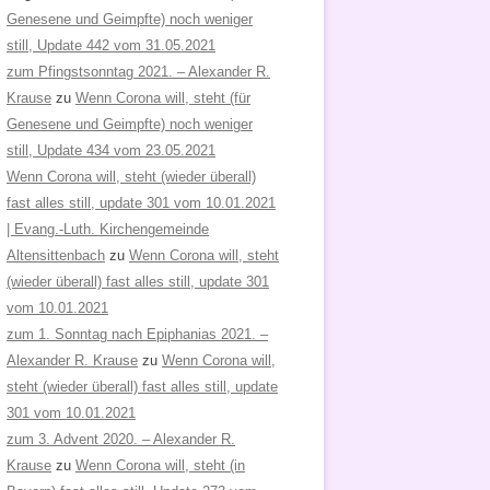
Genesene und Geimpfte) noch weniger
still, Update 442 vom 31.05.2021
zum Pfingstsonntag 2021. – Alexander R.
Krause
zu
Wenn Corona will, steht (für
Genesene und Geimpfte) noch weniger
still, Update 434 vom 23.05.2021
Wenn Corona will, steht (wieder überall)
fast alles still, update 301 vom 10.01.2021
| Evang.-Luth. Kirchengemeinde
Altensittenbach
zu
Wenn Corona will, steht
(wieder überall) fast alles still, update 301
vom 10.01.2021
zum 1. Sonntag nach Epiphanias 2021. –
Alexander R. Krause
zu
Wenn Corona will,
steht (wieder überall) fast alles still, update
301 vom 10.01.2021
zum 3. Advent 2020. – Alexander R.
Krause
zu
Wenn Corona will, steht (in