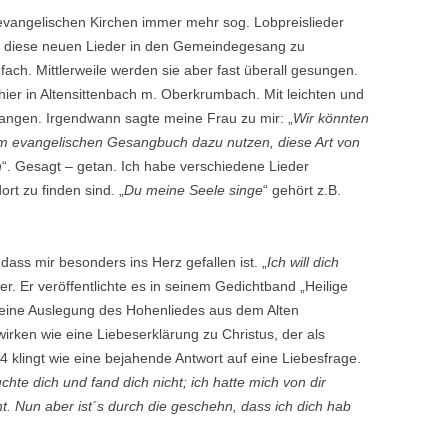
evangelischen Kirchen immer mehr sog. Lobpreislieder
t, diese neuen Lieder in den Gemeindegesang zu
nfach. Mittlerweile werden sie aber fast überall gesungen.
hier in Altensittenbach m. Oberkrumbach. Mit leichten und
fangen. Irgendwann sagte meine Frau zu mir: „
Wir könnten
em evangelischen Gesangbuch dazu nutzen, diese Art von
n
“. Gesagt – getan. Ich habe verschiedene Lieder
rt zu finden sind. „
Du meine Seele singe
“ gehört z.B.
dass mir besonders ins Herz gefallen ist. „
Ich will dich
er. Er veröffentlichte es in seinem Gedichtband „Heilige
t eine Auslegung des Hohenliedes aus dem Alten
irken wie eine Liebeserklärung zu Christus, der als
 klingt wie eine bejahende Antwort auf eine Liebesfrage.
suchte dich und fand dich nicht; ich hatte mich von dir
t. Nun aber ist´s durch die geschehn, dass ich dich hab