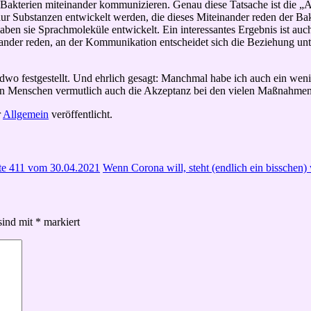
ss Bakterien miteinander kommunizieren. Genau diese Tatsache ist die
nur Substanzen entwickelt werden, die dieses Miteinander reden der B
 haben sie Sprachmoleküle entwickelt. Ein interessantes Ergebnis ist a
der reden, an der Kommunikation entscheidet sich die Beziehung unterei
wo festgestellt. Und ehrlich gesagt: Manchmal habe ich auch ein weni
len Menschen vermutlich auch die Akzeptanz bei den vielen Maßnahmen 
r
Allgemein
veröffentlicht.
date 411 vom 30.04.2021
Wenn Corona will, steht (endlich ein bisschen
sind mit
*
markiert