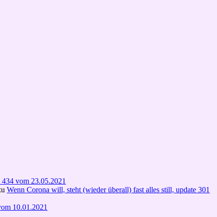
te 434 vom 23.05.2021
zu
Wenn Corona will, steht (wieder überall) fast alles still, update 301
1 vom 10.01.2021