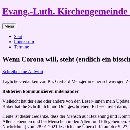
Zum
Evang.-Luth. Kirchengemeind
Inhalt
springen
Menü
Start
Impressum
Termine
Wenn Corona will, steht (endlich ein bissc
Schreibe eine Antwort
Tägliche Gedanken von Pfr. Gerhard Metzger in einer schwierigen Ze
Bakterien kommunizieren miteinander
Vielleicht hat der eine oder andere von den Leser/-innen mein Updat
Buber hat die Schrift „Ich und Du“ geschrieben. Er beschreibt darin,
Heute ist dieser Gedanke, dass der Mensch auf Beziehung und Kommun
Alleinstehenden und bei Menschen in den Alten- und Pflegeheimen. Er
Nachrichten) vom 28.01.2021 lese ich eine Überschrift auf der S. 2