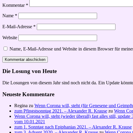
Kommentar
*
Name
*
E-Mail-Adresse
*
Website
Name, E-Mail-Adresse und Website in diesem Browser für meine
Die Losung von Heute
Die Losungen von diesem Jahr sind noch nicht da. Ein Update könnte
Neueste Kommentare
Regina
zu
Wenn Corona will, steht (für Genesene und Geimpft
zum Pfingstsonntag 2021. – Alexander R. Krause
zu
Wenn Coro
Wenn Corona will, steht (wieder überall) fast alles still, upd
vom 10.01.2021
zum 1. Sonntag nach Epiphanias 2021. – Alexander R. Krause
zum 3. Advent 2020. – Alexander R. Krause
zu
Wenn Corona wi