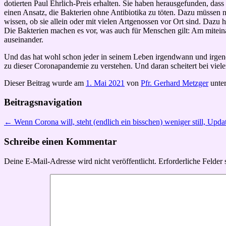
dotierten Paul Ehrlich-Preis erhalten. Sie haben herausgefunden, da
einen Ansatz, die Bakterien ohne Antibiotika zu töten. Dazu müssen 
wissen, ob sie allein oder mit vielen Artgenossen vor Ort sind. Dazu
Die Bakterien machen es vor, was auch für Menschen gilt: Am miteinan
auseinander.
Und das hat wohl schon jeder in seinem Leben irgendwann und irgend
zu dieser Coronapandemie zu verstehen. Und daran scheitert bei vie
Dieser Beitrag wurde am
1. Mai 2021
von
Pfr. Gerhard Metzger
unte
Beitragsnavigation
←
Wenn Corona will, steht (endlich ein bisschen) weniger still, Up
Schreibe einen Kommentar
Deine E-Mail-Adresse wird nicht veröffentlicht.
Erforderliche Felder 