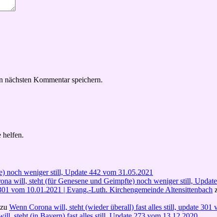
n nächsten Kommentar speichern.
 helfen.
e) noch weniger still, Update 442 vom 31.05.2021
na will, steht (für Genesene und Geimpfte) noch weniger still, Upda
ate 301 vom 10.01.2021 | Evang.-Luth. Kirchengemeinde Altensittenbach
zu
Wenn Corona will, steht (wieder überall) fast alles still, update 30
ll, steht (in Bayern) fast alles still, Update 273 vom 13.12.2020