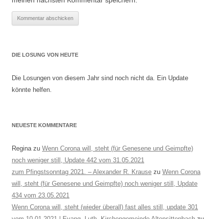
meinen nächsten Kommentar speichern.
DIE LOSUNG VON HEUTE
Die Losungen von diesem Jahr sind noch nicht da. Ein Update
könnte helfen.
NEUESTE KOMMENTARE
Regina
zu
Wenn Corona will, steht (für Genesene und Geimpfte)
noch weniger still, Update 442 vom 31.05.2021
zum Pfingstsonntag 2021. – Alexander R. Krause
zu
Wenn Corona
will, steht (für Genesene und Geimpfte) noch weniger still, Update
434 vom 23.05.2021
Wenn Corona will, steht (wieder überall) fast alles still, update 301
vom 10.01.2021 | Evang.-Luth. Kirchengemeinde Altensittenbach
zu