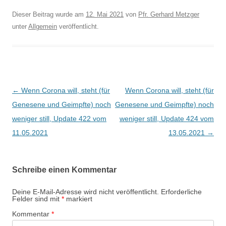
Dieser Beitrag wurde am
12. Mai 2021
von
Pfr. Gerhard Metzger
unter
Allgemein
veröffentlicht.
Beitragsnavigation
←
Wenn Corona will, steht (für
Wenn Corona will, steht (für
Genesene und Geimpfte) noch
Genesene und Geimpfte) noch
weniger still, Update 422 vom
weniger still, Update 424 vom
11.05.2021
13.05.2021
→
Schreibe einen Kommentar
Deine E-Mail-Adresse wird nicht veröffentlicht.
Erforderliche
Felder sind mit
*
markiert
Kommentar
*