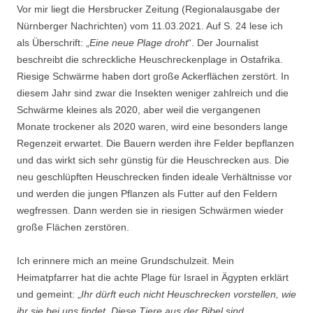
Vor mir liegt die Hersbrucker Zeitung (Regionalausgabe der
Nürnberger Nachrichten) vom 11.03.2021. Auf S. 24 lese ich
als Überschrift: „
Eine neue Plage droht
“. Der Journalist
beschreibt die schreckliche Heuschreckenplage in Ostafrika.
Riesige Schwärme haben dort große Ackerflächen zerstört. In
diesem Jahr sind zwar die Insekten weniger zahlreich und die
Schwärme kleines als 2020, aber weil die vergangenen
Monate trockener als 2020 waren, wird eine besonders lange
Regenzeit erwartet. Die Bauern werden ihre Felder bepflanzen
und das wirkt sich sehr günstig für die Heuschrecken aus. Die
neu geschlüpften Heuschrecken finden ideale Verhältnisse vor
und werden die jungen Pflanzen als Futter auf den Feldern
wegfressen. Dann werden sie in riesigen Schwärmen wieder
große Flächen zerstören.
Ich erinnere mich an meine Grundschulzeit. Mein
Heimatpfarrer hat die achte Plage für Israel in Ägypten erklärt
und gemeint: „
Ihr dürft euch nicht Heuschrecken vorstellen, wie
ihr sie bei uns findet. Diese Tiere aus der Bibel sind