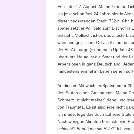
Es ist der 27. August. Meine Frau und i
ich jetzt schon fast 24 Jahre hier in Alt
dieser bedeutenden Stadt. 732 n. Chr. h
später setzt er Willibald zum Bischof in E
entsteht. Vielleicht ist es das älteste B
wann ein geistlicher Ort als Bistum beze
die Hl. Walburga (siehe mein Update 4
überführt. Heute ist die Stadt und der L
Arbeitslosen in ganz Deutschland. Jedenf
mindestens einmal im Leben sehen sollt
An diesem Mittwoch im Spätsommer 2020
den Stufen eines Gasthauses. Meine Fra
Schmerz ist nicht meiner“ dabei und lese 
von Traumata. Es ist also eine nicht ganz
ich müde, lege das Buch auf eine Stufe 
Nach wenigen Minuten höre ich eine Fr
schlecht? Benötigen sie Hilfe?
“ Ich wach