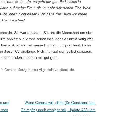
en antworte ich: „
Ja, es geht mir gut. Es ist alles in
 warte auf meine Frau, die im nahegelegenen Eine-Welt-
e ich ihnen nicht helfen? Ich habe das Buch vor ihnen
 Hilfe brauchen
“.
bracht. Sie war achtsam. Sie hat die Menschen um sich
fe anbieten. Sie war selbst froh, dass es nicht nötig war,
schaute. Aber sie hat meine Hochachtung verdient. Denn
 in dieser Coronakrise. Nicht nur auf sich selbst schauen,
ch den anderen neben mir gut geht.
fr. Gerhard Metzger
unter
Allgemein
veröffentlicht.
ne und
Wenn Corona will, steht (für Genesene und
1 vom
Geimpfte) noch weniger still, Update 423 vom