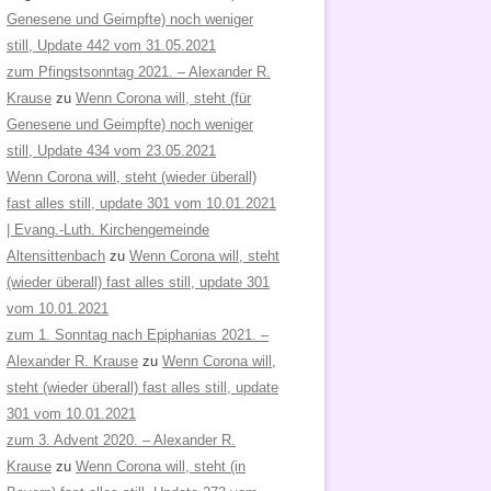
Genesene und Geimpfte) noch weniger
still, Update 442 vom 31.05.2021
zum Pfingstsonntag 2021. – Alexander R.
Krause
zu
Wenn Corona will, steht (für
Genesene und Geimpfte) noch weniger
still, Update 434 vom 23.05.2021
Wenn Corona will, steht (wieder überall)
fast alles still, update 301 vom 10.01.2021
| Evang.-Luth. Kirchengemeinde
Altensittenbach
zu
Wenn Corona will, steht
(wieder überall) fast alles still, update 301
vom 10.01.2021
zum 1. Sonntag nach Epiphanias 2021. –
Alexander R. Krause
zu
Wenn Corona will,
steht (wieder überall) fast alles still, update
301 vom 10.01.2021
zum 3. Advent 2020. – Alexander R.
Krause
zu
Wenn Corona will, steht (in