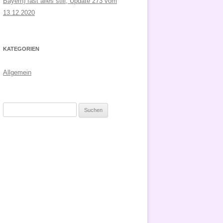
Bayern) fast alles still, Update 273 vom
13.12.2020
KATEGORIEN
Allgemein
Suchen
nach: