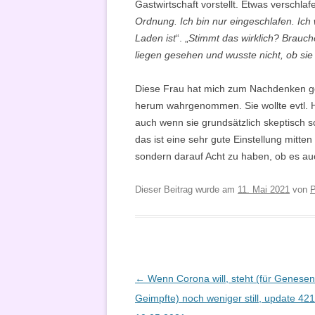
Gastwirtschaft vorstellt. Etwas verschlaf
Ordnung. Ich bin nur eingeschlafen. Ich
Laden ist
“. „
Stimmt das wirklich? Brauch
liegen gesehen und wusste nicht, ob sie
Diese Frau hat mich zum Nachdenken ge
herum wahrgenommen. Sie wollte evtl. Hil
auch wenn sie grundsätzlich skeptisch 
das ist eine sehr gute Einstellung mitten
sondern darauf Acht zu haben, ob es au
Dieser Beitrag wurde am
11. Mai 2021
von
P
Beitragsnavigation
←
Wenn Corona will, steht (für Genese
Geimpfte) noch weniger still, update 42