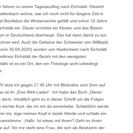
ch fahren zu einem Tagesausflug nach Eichstätt. Obwohl
ensittenbach wohne, war ich noch nicht für längere Zeit in
at Bonifatius die Wodanseiche gefällt und schon 10 Jahre
ichstätt ein. Dieser errichtet ein Kloster und das Bistum
istum in Deutschland überhaupt. Das hat dann damit zu tun,
ichnet wird. Auch die Gebeine der Schwester von Willibald,
6 vom 30.04.2020) wurden von Heidenheim nach Eichstätt
andkreis Eichstätt der Bezirk mit den wenigsten
alls ist es ein Ort, den ein Theologe wohl unbedingt
e.
 sitze ich gegen 17.45 Uhr mit Blicknähe zum Dom auf
u ist im „Eine Welt-Laden“. Ich habe das Buch „Dieser
darin. Inhaltlich geht es in dieser Schrift um die Folgen
 leichte Kost, die ich mir da einverleibe. Schließlich werde
vor mir, lege meinen Kopf in beide Hände und schlafe ein.
auenstimme: „
Hallo. Ist etwas mit ihnen? Geht es ihnen
e auf. Vor mir steht eine Frau, die sich als Besitzerin der