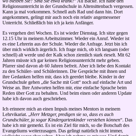
wo bleiben Sie? Sind Sie etwa krank
?“ Au Backe. Ich habe den
Religionsunterricht in der Grundschule in Altensittenbach vergessen.
Kann ja mal vorkommen. Schnell aufs Rad und dann hin. Dort
angekommen, gelingt mir auch noch ein relativ angemessener
Unterricht. Schließlich bin ich ja kein Anfänger.
Es vergehen drei Wochen. Es ist wieder Dienstag. Ich sitze gegen
12.15 Uhr in meinem Arbeitszimmer. Wieder ein Anruf. Wieder ist
es eine Lehrerin aus der Schule. Wieder die Anfrage. Jetzt bin ich
über mich wirklich ärgerlich. Ich frage mich, ob ich langsam (oder
schnell) alt werde und der Kalk schon ziemlich stark rieselt. Mit 62
Jahren müsste ich gar keinen Religionsunterricht mehr geben.
Pfarrer sind davon ab 60 Jahren befreit. Aber ich liebe den Kontakt
zu den Schüler- und Schülerinnen. Die Gespräche mit ihnen und
ihre Gedanken helfen mir, dass ich geerdet bleibe. Kinder in der
Grundschule gehen „die Sache mit Gott“ noch auf einfache Art und
Weise an. Ihre Antworten helfen mir, eine einfache Sprache beim
Reden über Gott zu behalten. Und beim einen oder anderen Update
habe ich davon auch geschrieben.
Ich erinnere mich an einen Impuls meines Mentors in meinem
Lehrvikariat. „
Herr Metzger, predigen sie so, dass es auch
Grundschüler, ja sogar Kindergartenkinder verstehen können
“. Das
habe ich mir gemerkt. Es ist ein Ziel für mich, so die Botschaft des
Evangeliums weiterzusagen. Das gelingt natürlich nicht immer,