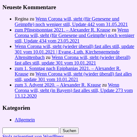
Neueste Kommentare
Regina
zu
Wenn Corona will, steht (für Genesene und
Geimpfte) noch weniger still, Update 442 vom 31.05.2021
zum Pfingstsonntag 2021. – Alexander R. Krause
zu
Wenn
Corona will, steht (für Genesene und Geimpfte) noch weniger
still, Update 434 vom 23.05.2021
Wenn Corona will, steht (wieder überall) fast alles still, update
301 vom 10.01.2021 | Evang.-Luth. Kirchengemeinde
Altensittenbach
zu
Wenn Corona will, steht (wieder überall)
fast alles still, update 301 vom 10.01.2021
zum 1. Sonntag nach Epiphanias 2021. – Alexander R.
Krause
zu
Wenn Corona will, steht (wieder überall) fast alles
still, update 301 vom 10.01.2021
zum 3. Advent 2020. – Alexander R. Krause
zu
Wenn
Corona will, steht (in Bayern) fast alles still, Update 273 vom
13.12.2020
Kategorien
Allgemein
Suchen
nach:
Stolz präsentiert von WordPress