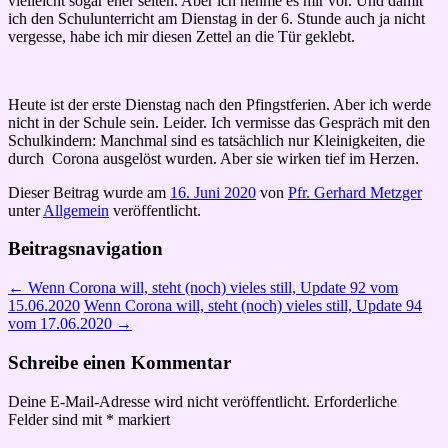
vielleicht sogar eher selten. Aber ich nehme es mir vor. Und damit
ich den Schulunterricht am Dienstag in der 6. Stunde auch ja nicht
vergesse, habe ich mir diesen Zettel an die Tür geklebt.
Heute ist der erste Dienstag nach den Pfingstferien. Aber ich werde
nicht in der Schule sein. Leider. Ich vermisse das Gespräch mit den
Schulkindern: Manchmal sind es tatsächlich nur Kleinigkeiten, die
durch Corona ausgelöst wurden. Aber sie wirken tief im Herzen.
Dieser Beitrag wurde am
16. Juni 2020
von
Pfr. Gerhard Metzger
unter
Allgemein
veröffentlicht.
Beitragsnavigation
←
Wenn Corona will, steht (noch) vieles still, Update 92 vom
15.06.2020
Wenn Corona will, steht (noch) vieles still, Update 94
vom 17.06.2020
→
Schreibe einen Kommentar
Deine E-Mail-Adresse wird nicht veröffentlicht.
Erforderliche
Felder sind mit
*
markiert