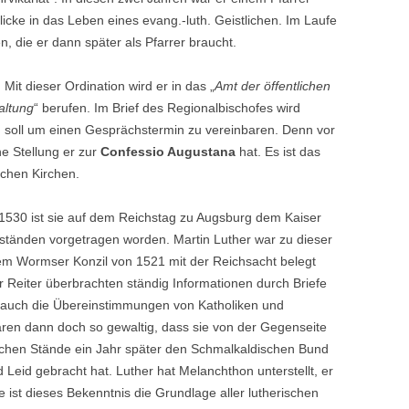
cke in das Leben eines evang.-luth. Geistlichen. Im Laufe
en, die er dann später als Pfarrer braucht.
. Mit dieser Ordination wird er in das „
Amt der öffentlichen
altung
“ berufen. Im Brief des Regionalbischofes wird
n soll um einen Gesprächstermin zu vereinbaren. Denn vor
e Stellung er zur
Confessio Augustana
hat. Es ist das
schen Kirchen.
.1530
ist sie auf dem Reichstag zu Augsburg dem Kaiser
sständen vorgetragen worden. Martin Luther war zu dieser
 dem Wormser Konzil von 1521 mit der Reichsacht belegt
r Reiter überbrachten ständig Informationen durch Briefe
i auch die Übereinstimmungen von Katholiken und
ren dann doch so gewaltig, dass sie von der Gegenseite
ischen Stände ein Jahr später den Schmalkaldischen Bund
 Leid gebracht hat. Luther hat Melanchthon unterstellt, er
che ist dieses Bekenntnis die Grundlage aller lutherischen