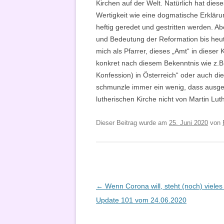
Kirchen auf der Welt. Natürlich hat dies
Wertigkeit wie eine dogmatische Erklärun
heftig geredet und gestritten werden. Ab
und Bedeutung der Reformation bis heut
mich als Pfarrer, dieses „Amt“ in dies
konkret nach diesem Bekenntnis wie z.B.
Konfession) in Österreich“ oder auch die
schmunzle immer ein wenig, dass ausger
lutherischen Kirche nicht von Martin Lut
Dieser Beitrag wurde am
25. Juni 2020
von
Beitragsnavigation
←
Wenn Corona will, steht (noch) vieles s
Update 101 vom 24.06.2020