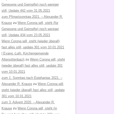
Genesene und Geimpfte) noch weniger
still, Update 442 vom 31.05.2021
zum Pfingstsonntag 2021. – Alexander R.
Krause
zu
Wenn Corona will, steht (für
Genesene und Geimpfte) noch weniger
still, Update 434 vom 23.05.2021
Wenn Corona will, steht (wieder überall)
fast alles still, update 301 vom 10.01.2021
| Evang.-Luth. Kirchengemeinde
Altensittenbach
zu
Wenn Corona will, steht
(wieder überall) fast alles still, update 301
vom 10.01.2021
zum 1. Sonntag nach Epiphanias 2021. –
Alexander R. Krause
zu
Wenn Corona will,
steht (wieder überall) fast alles still, update
301 vom 10.01.2021
zum 3. Advent 2020. – Alexander R.
Krause
zu
Wenn Corona will, steht (in