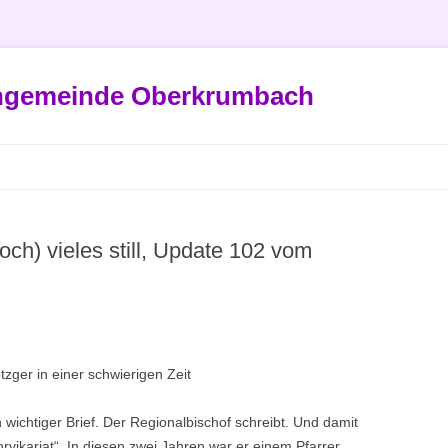
engemeinde Oberkrumbach
och) vieles still, Update 102 vom
zger in einer schwierigen Zeit
 wichtiger Brief. Der Regionalbischof schreibt. Und damit
rvikariat“. In diesen zwei Jahren war er einem Pfarrer