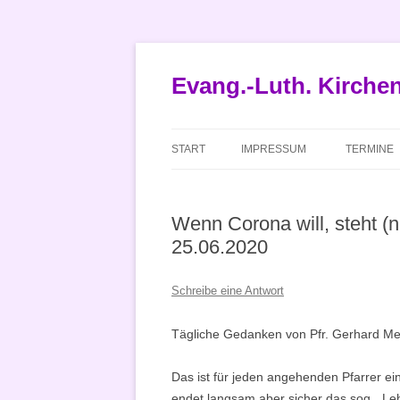
Zum
Inhalt
springen
Evang.-Luth. Kirch
START
IMPRESSUM
TERMINE
Wenn Corona will, steht (n
25.06.2020
Schreibe eine Antwort
Tägliche Gedanken von Pfr. Gerhard Met
Das ist für jeden angehenden Pfarrer ein
endet langsam aber sicher das sog. „Leh