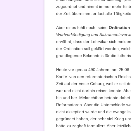
zugeordnet und nimmt immer mehr Einbli
der Zeit übernimmt er fast alle Tätigkeit
Aber eines fehlt noch: seine
Ordination
Wortverkündigung und Sakramentsverw
erwähnt, dass der Lehrvikar sich melde
der Ordination soll geklärt werden, welch
grundlegende Bekenntnis für die lutheri
Heute vor genau 490 Jahren,
am 25.06
Karl V. von den reformatorischen Reich
Zeit auf der Veste Coburg, weil er seit
war und nicht dorthin reisen konnte. Abe
hin und her. Melanchthon betonte dabe
Reformatoren. Aber die Unterschiede wa
nicht akzeptiert wurde und die evangel
gegründet haben, der sehr viel Krieg und
hätte zu zaghaft formuliert. Aber letztli