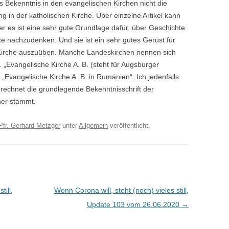
es Bekenntnis in den evangelischen Kirchen nicht die
g in der katholischen Kirche. Über einzelne Artikel kann
er es ist eine sehr gute Grundlage dafür, über Geschichte
e nachzudenken. Und sie ist ein sehr gutes Gerüst für
er Kirche auszuüben. Manche Landeskirchen nennen sich
 „Evangelische Kirche A. B. (steht für Augsburger
 „Evangelische Kirche A. B. in Rumänien“. Ich jedenfalls
echnet die grundlegende Bekenntnisschrift der
her stammt.
Pfr. Gerhard Metzger
unter
Allgemein
veröffentlicht.
till,
Wenn Corona will, steht (noch) vieles still,
Update 103 vom 26.06.2020
→