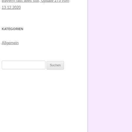
Bayern) fast alles still, Update 273 vom
13.12.2020
KATEGORIEN
Allgemein
Suchen
nach: